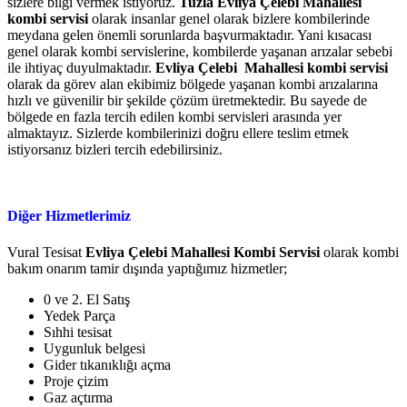
sizlere bilgi vermek istiyoruz.
Tuzla Evliya Çelebi Mahallesi
kombi servisi
olarak insanlar genel olarak bizlere kombilerinde
meydana gelen önemli sorunlarda başvurmaktadır. Yani kısacası
genel olarak kombi servislerine, kombilerde yaşanan arızalar sebebi
ile ihtiyaç duyulmaktadır.
Evliya Çelebi Mahallesi
kombi servisi
olarak da görev alan ekibimiz bölgede yaşanan kombi arızalarına
hızlı ve güvenilir bir şekilde çözüm üretmektedir. Bu sayede de
bölgede en fazla tercih edilen kombi servisleri arasında yer
almaktayız. Sizlerde kombilerinizi doğru ellere teslim etmek
istiyorsanız bizleri tercih edebilirsiniz.
Diğer Hizmetlerimiz
Vural Tesisat
Evliya Çelebi Mahallesi
Kombi Servisi
olarak kombi
bakım onarım tamir dışında yaptığımız hizmetler;
0 ve 2. El Satış
Yedek Parça
Sıhhi tesisat
Uygunluk belgesi
Gider tıkanıklığı açma
Proje çizim
Gaz açtırma