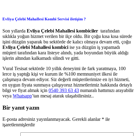
Evliya Çelebi Mahallesi Kombi Servisi iletişim ?
Son yıllarda
Evliya Çelebi
Mahallesi
kombiciler
tarafından
sıklıkla yoğun hizmet verilen bir ilçe oldu. Bir çoğu kısa kısa sürede
işini düzgün yaparak bu sektörde de kalıcı olmaya devam etti, çoğu
Evliya Çelebi
Mahallesi
kombici
ise ya düzgün iş yapamadı
müşteri tarafından kara listeye alındı, yada boyundan büyük aldığı
işlerin altından kalkamadı silindi ve gitti.
Vural Tesisat sektörde 10 yıllık deneyimi ile fark yaratmaya, 100
lerce iş yaptığı kişi ve kurum ile %100 memnuniyet ilkesi ile
çalışmaya devam ediyor. Siz değerli müşterilerimize en iyi hizmeti,
en uygun fiyata sunmaya çalışıyoruz hizmetlerimiz hakkında detaylı
bilgi ve fiyat almak için
0540 393 63 43
numaralı hattımızı arayabilir
veya
Whatsapp
’tan mesaj atarak ulaşabilirsiniz..
Bir yanıt yazın
E-posta adresiniz yayınlanmayacak.
Gerekli alanlar
*
ile
işaretlenmişlerdir