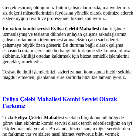
Gerçekleştirmiş olduğumuz bütün çalışmalarımızda, maliyetlerimiz
siz değerli müşterilerimizin faydasına yönelik olarak optimize ederek
sizlere uygun fiyatlı ve profesyonel hizmet sunuyoruz.
En yakın kombi servisi Evliya Çelebi Mahallesi
olarak İşinde
uzmanlaşmış ve tesisatın dilinden anlayan çalışma arkadaşlarımız
çalışma ortamının kirlenmemesi adına ekstra çaba sarf ederek
çalışmaya büyük özen gösterir. Bu duruma bağlı olarak çalışma
esnasında ortam içerisinde herhangi bir kirlenme söz konusu olursa
ekibimiz, kirliliği ortadan kaldırmak için bizzat temizlik işlemlerini
gerçekleştirmektedir.
Tesisat ile ilgili işlemlerinizi, sizleri zaman konusunda hiçbir şekilde
mağdur etmeden, planlanan süre zarfında titizlikle tamamlıyoruz.
Evliya Çelebi Mahallesi
Kombi Servisi Olarak
Farkımız
Tuzla
Evliya Çelebi Mahallesi
ve daha birçok önemli bölgede
görev alan ekibimiz kombi servisi olarak tercih edebileceğiniz en iyi
ekipler arasında yer alır. Bu alanda hizmet sunan diğer servislerden
ne farkımız var ve sizlere nasıl hizmet veriyoruz bilgi vermek