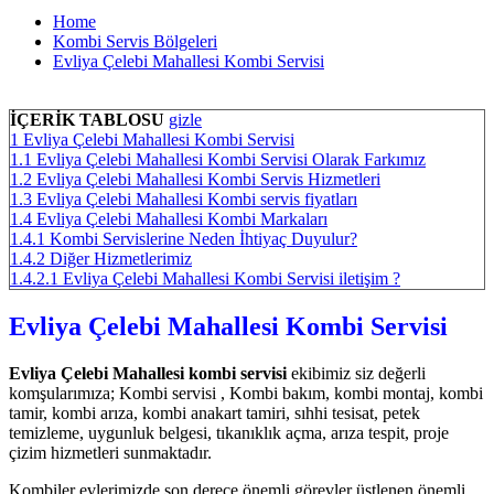
Home
Kombi Servis Bölgeleri
Evliya Çelebi Mahallesi Kombi Servisi
İÇERİK TABLOSU
gizle
1
Evliya Çelebi Mahallesi Kombi Servisi
1.1
Evliya Çelebi Mahallesi Kombi Servisi Olarak Farkımız
1.2
Evliya Çelebi Mahallesi Kombi Servis Hizmetleri
1.3
Evliya Çelebi Mahallesi Kombi servis fiyatları
1.4
Evliya Çelebi Mahallesi Kombi Markaları
1.4.1
Kombi Servislerine Neden İhtiyaç Duyulur?
1.4.2
Diğer Hizmetlerimiz
1.4.2.1
Evliya Çelebi Mahallesi Kombi Servisi iletişim ?
Evliya Çelebi Mahallesi Kombi Servisi
Evliya Çelebi Mahallesi kombi servisi
ekibimiz siz değerli
komşularımıza; Kombi servisi , Kombi bakım, kombi montaj, kombi
tamir, kombi arıza, kombi anakart tamiri, sıhhi tesisat, petek
temizleme, uygunluk belgesi, tıkanıklık açma, arıza tespit, proje
çizim hizmetleri sunmaktadır.
Kombiler evlerimizde son derece önemli görevler üstlenen önemli