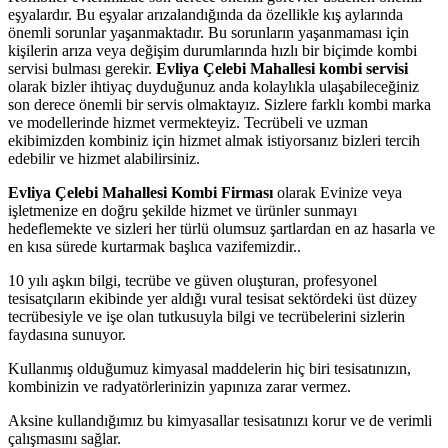
eşyalardır. Bu eşyalar arızalandığında da özellikle kış aylarında
önemli sorunlar yaşanmaktadır. Bu sorunların yaşanmaması için
kişilerin arıza veya değişim durumlarında hızlı bir biçimde kombi
servisi bulması gerekir.
Evliya Çelebi
Mahallesi
kombi servisi
olarak bizler ihtiyaç duyduğunuz anda kolaylıkla ulaşabileceğiniz
son derece önemli bir servis olmaktayız. Sizlere farklı kombi marka
ve modellerinde hizmet vermekteyiz. Tecrübeli ve uzman
ekibimizden kombiniz için hizmet almak istiyorsanız bizleri tercih
edebilir ve hizmet alabilirsiniz.
Evliya Çelebi Mahallesi Kombi Firması
olarak Evinize veya
işletmenize en doğru şekilde hizmet ve ürünler sunmayı
hedeflemekte ve sizleri her türlü olumsuz şartlardan en az hasarla ve
en kısa sürede kurtarmak başlıca vazifemizdir..
10 yılı aşkın bilgi, tecrübe ve güven oluşturan, profesyonel
tesisatçıların ekibinde yer aldığı vural tesisat sektördeki üst düzey
tecrübesiyle ve işe olan tutkusuyla bilgi ve tecrübelerini sizlerin
faydasına sunuyor.
Kullanmış olduğumuz kimyasal maddelerin hiç biri tesisatınızın,
kombinizin ve radyatörlerinizin yapınıza zarar vermez.
Aksine kullandığımız bu kimyasallar tesisatınızı korur ve de verimli
çalışmasını sağlar.