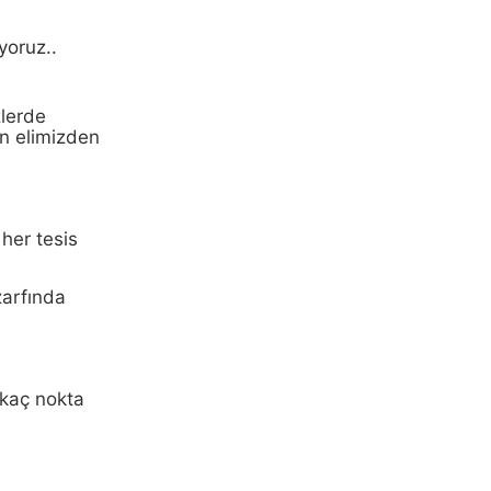
yoruz..
zlerde
in elimizden
her tesis
zarfında
 kaç nokta