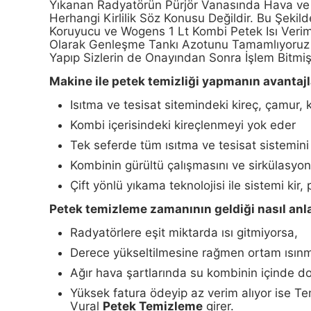
Yıkanan Radyatörün Pürjör Vanasında Hava ve P
Herhangi Kirlilik Söz Konusu Değildir. Bu Şekil
Koruyucu ve Wogens 1 Lt Kombi Petek Isı Verim
Olarak Genleşme Tankı Azotunu Tamamlıyoruz ve 
Yapıp Sizlerin de Onayından Sonra İşlem Bitmiş
Makine ile petek temizliği yapmanın avantajl
Isıtma ve tesisat sitemindeki kireç, çamur, 
Kombi içerisindeki kireçlenmeyi yok eder
Tek seferde tüm ısıtma ve tesisat sistemini 
Kombinin gürültü çalışmasını ve sirkülasyon 
Çift yönlü yıkama teknolojisi ile sistemi kir
Petek temizleme zamanının geldiği nasıl anla
Radyatörlere eşit miktarda ısı gitmiyorsa,
Derece yükseltilmesine rağmen ortam ısınm
Ağır hava şartlarında su kombinin içinde d
Yüksek fatura ödeyip az verim alıyor ise Te
Vural
Petek Temizleme
girer.