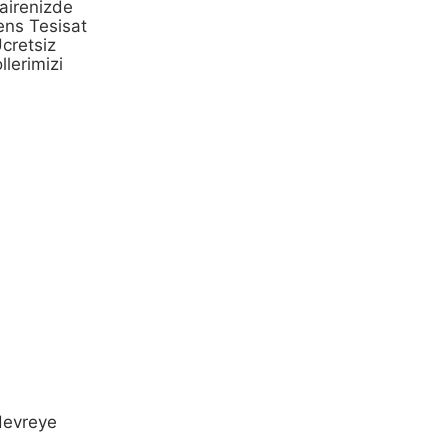
airenizde
ens Tesisat
cretsiz
lerimizi
 devreye