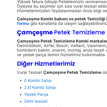
Yüksek fatura ödeyip Peteklerinizin ısınmaması
Öyleyse bu seçimler için size vural tesisat ekibi 
Hizmetlerimizden faydalanmadan önce bilgi ve f
Çamçeşme Kombi bakımı ve petek Temizliği F
formu
gibi kanallarla da ulaşım sağlayabilirsini
Çamçeşme
Petek Temizleme
Çamçeşme Petek Temizleme Kombi markalar
Demirdöküm, Airfel, Bosch, Vaillant, Viesmann, 
kombilerin bakım, onarım, montaj, arıza tespit v
ve yedek parça temini hizmetimiz bulunmakta.
Diğer Hizmetlerimiz
Vural Tesisat
Çamçeşme
Petek Temizleme
ol
0 Kombi Satışı
2.El Kombi Satışı
Yedek Parça
Sıhhi tesisat