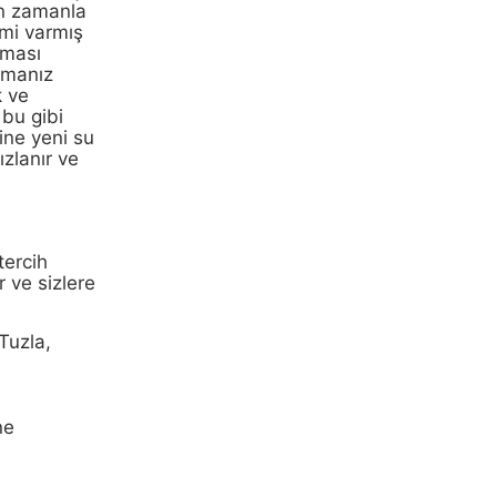
in zamanla
emi varmış
nması
ırmanız
k ve
bu gibi
ine yeni su
zlanır ve
tercih
r ve sizlere
Tuzla,
ne