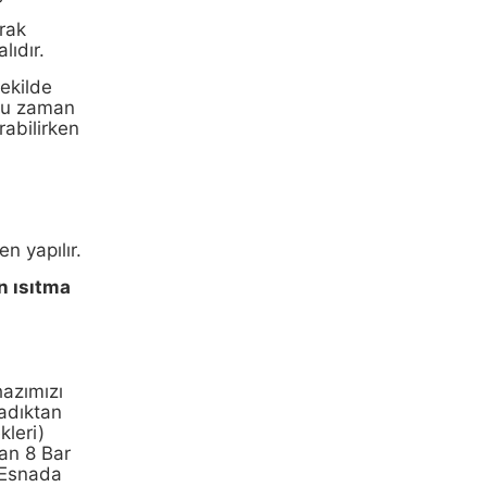
arak
lıdır.
şekilde
oğu zaman
rabilirken
n yapılır.
 ısıtma
hazımızı
adıktan
kleri)
an 8 Bar
u Esnada