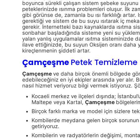
boyunca sürekli çalışan sistem şebeke suyunu 
peteklerinizde ısınma problemleri oluşur. İlk za
gibi görünse de, zamanla bu ısı farklılığı artar
gerektiği ve sistem de bu suyu ısıtarak iç mekan
gerekir. İnternetteki bazı kaynaklarda ısıtma si
sonbahar başladığında sisteme yeni su yükleme
yalan yanlış uygulamalar ısıtma sisteminizde da
ilave ettiğinizde, bu suyun Oksijen oranı daha
kireçlenmenin şiddeti artar.
Çamçeşme
Petek Temizleme 
Çamçeşme
ve daha birçok önemli bölgede göre
edebileceğiniz en iyi ekipler arasında yer alır.
nasıl hizmet veriyoruz bilgi vermek istiyoruz. Şö
Kocaeli merkez ve ilçeleri dışında; İstanbul
Maltepe veya Kartal,
Çamçeşme
bölgelerim
Birçok farklı marka ve model için sizlere te
Kombilerde meydana gelen birçok sorunun üs
getiriyoruz.
Kombilerin ve radyatörlerin değişimi, montaj