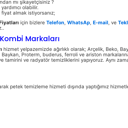
ndan mı şikayetçisiniz ?
yardımcı olabilir.
iyat almak istiyorsanız;
iyatları
için bizlere
Telefon
,
WhatsAp
,
E-mail
, ve
Tekl
z..
 Kombi Markaları
ı
hizmet yelpazemizde ağırlıklı olarak; Arçelik, Beko, Ba
Baykan, Proterm, buderus, ferroli ve ariston markaların
e tamirini ve radyatör temizliklerini yapıyoruz. Aynı zam
arak petek temizleme hizmeti dışında yaptığımız hizmetl