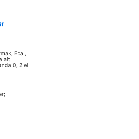
if
ymak, Eca ,
a ait
anda 0, 2 el
er;