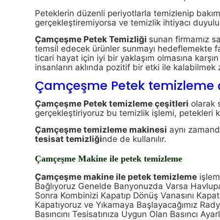
Peteklerin düzenli periyotlarla temizlenip bakım
gerçekleştiremiyorsa ve temizlik ihtiyacı duyulu
Çamçeşme Petek Temizliği
sunan firmamız sağ
temsil edecek ürünler sunmayı hedeflemekte fa
ticari hayat için iyi bir yaklaşım olmasına karş
insanların aklında pozitif bir etki ile kalabilmek
Çamçeşme Petek temizleme çe
Çamçeşme Petek temizleme çeşitleri
olarak s
gerçekleştiriyoruz bu temizlik işlemi, petekler
Çamçeşme temizleme makinesi
aynı zaman
tesisat temizliği
nde de kullanılır.
Çamçeşme Makine ile petek temizleme
Çamçeşme makine ile petek temizleme
işlem
Bağlıyoruz Genelde Banyonuzda Varsa Havlupan
Sonra Kombinizi Kapatıp Dönüş Vanasını Kapatı
Kapatıyoruz ve Yıkamaya Başlayacağımız Radya
Basıncını Tesisatınıza Uygun Olan Basıncı Ayar