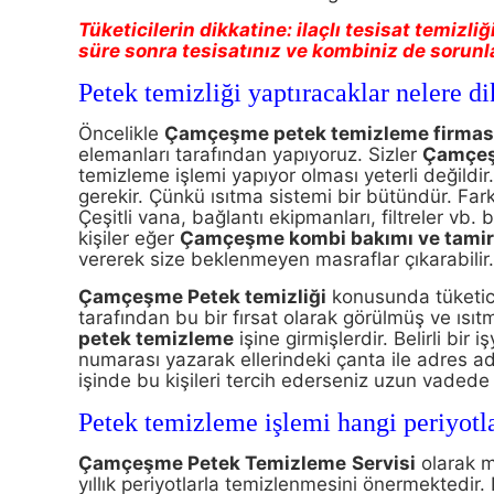
Tüketicilerin dikkatine: ilaçlı tesisat temizli
süre sonra tesisatınız ve kombiniz de sorunl
Petek temizliği yaptıracaklar nelere di
Öncelikle
Çamçeşme
petek temizleme firma
elemanları tarafından yapıyoruz. Sizler
Çamçe
temizleme işlemi yapıyor olması yeterli değildir
gerekir. Çünkü ısıtma sistemi bir bütündür. Far
Çeşitli vana, bağlantı ekipmanları, filtreler vb. b
kişiler eğer
Çamçeşme
kombi bakımı ve tamir
vererek size beklenmeyen masraflar çıkarabilir
Çamçeşme
Petek temizliği
konusunda tüketicil
tarafından bu bir fırsat olarak görülmüş ve ısı
petek temizleme
işine girmişlerdir. Belirli bir
numarası yazarak ellerindeki çanta ile adres 
işinde bu kişileri tercih ederseniz uzun vadede
Petek temizleme işlemi hangi periyotla
Çamçeşme Petek Temizleme
Servisi
olarak m
yıllık periyotlarla temizlenmesini önermektedir.