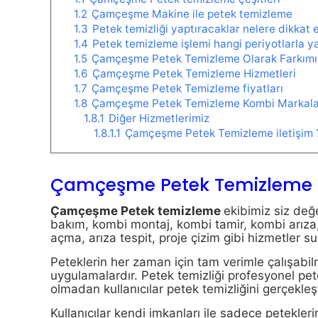
1.2
Çamçeşme Makine ile petek temizleme
1.3
Petek temizliği yaptıracaklar nelere dikkat 
1.4
Petek temizleme işlemi hangi periyotlarla ya
1.5
Çamçeşme Petek Temizleme Olarak Farkımı
1.6
Çamçeşme Petek Temizleme Hizmetleri
1.7
Çamçeşme Petek Temizleme fiyatları
1.8
Çamçeşme Petek Temizleme Kombi Markala
1.8.1
Diğer Hizmetlerimiz
1.8.1.1
Çamçeşme Petek Temizleme iletişim 
Çamçeşme Petek Temizleme
Çamçeşme Petek temizleme
ekibimiz siz değ
bakım, kombi montaj, kombi tamir, kombi arıza, 
açma, arıza tespit, proje çizim gibi hizmetler s
Peteklerin her zaman için tam verimle çalışabil
uygulamalardır. Petek temizliği profesyonel pet
olmadan kullanıcılar petek temizliğini gerçekleş
Kullanıcılar kendi imkanları ile sadece petekleri