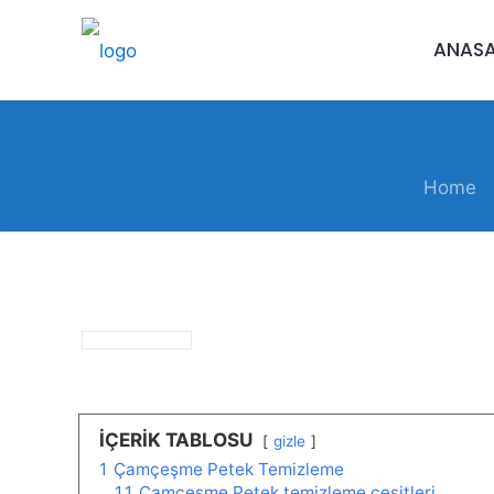
ANAS
Home
İÇERİK TABLOSU
gizle
1
Çamçeşme Petek Temizleme
1.1
Çamçeşme Petek temizleme çeşitleri