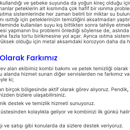
kullandığı ve şebeke suyunda da yoğun kireç olduğu iç
manlar peteklerin alt kısmında çok hafif bir ısınma probl
. Isıtma sistemlerinde her zaman belirli bir miktar su bulu
ı ısıttığı için peteklerinizin temizliğini aksatmadan yapt
steminde kullanılan suyu kış bittikten sonra tahliye etme
si yapmanın bu problemi önlediği söylense de, aslında 
ha fazla tortu birikmesine yol açar. Ayrıca ısıtma sistem
 yüksek olduğu için metal aksamdaki korozyon daha da hı
Olarak Farkımız
v alan ekibimiz kombi bakımı ve petek temizliği olarak 
 Bu alanda hizmet sunan diğer servislerden ne farkımız va
yle ki;
’un birçok bölgesinde aktif olarak görev alıyoruz. Pendik
,
izden bizlere ulaşabilirsiniz.
knik destek ve temizlik hizmeti sunuyoruz.
tesinden kolaylıkla geliyor ve kombinizi ilk günkü hali
ı ve satışı gibi konularda da sizlere destek veriyoruz.