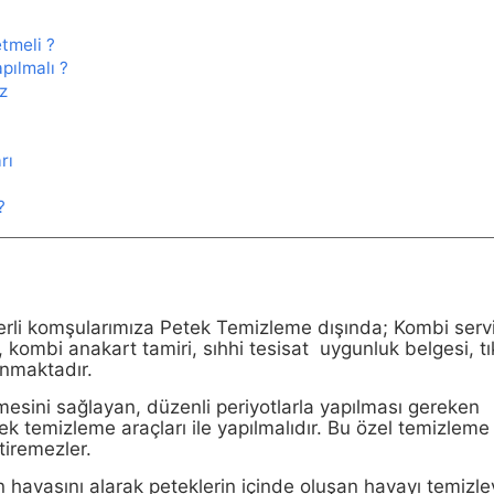
etmeli ?
pılmalı ?
z
rı
?
erli komşularımıza Petek Temizleme dışında; Kombi servi
kombi anakart tamiri, sıhhi tesisat uygunluk belgesi, tı
unmaktadır.
mesini sağlayan, düzenli periyotlarla yapılması gereken
ek temizleme araçları ile yapılmalıdır. Bu özel temizleme
tiremezler.
n havasını alarak peteklerin içinde oluşan havayı temizley