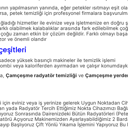
ının yapılmasının yanında, eğer petekler ısıtmayı eşit ol
rsa, petek temizliği için profesyonel firmalara başvurulma
ladığı hizmetler ile evinize veya işletmenize en doğru 
rklı olabilmek kalabalıklar arasında fark edilebilmek ç
ın çoğu zaman etkin bir çözüm değildir. Farklı olmayı başa
 zor ve önemli olandır
şitleri
adece yüksek basınçlı makineler ile temizlik işlemi
i kombi veya kaloriferden ayırmadan ve çalışır konumdayke
da,
Çamçeşme
radyatör temizliği
ve
Çamçeşme yerden
i için eviniz veya iş yerinize gelerek Uygun Noktadan Ci
 yada Radyatör Tercih Ettiğimiz Nokta Cihazımızı Bağl
yoruz Sonrasında Dairenizdeki Bütün Radyatörleri (Pete
törü Açıyoruz Makinemizden Ayarlayabildiğimiz 2 Bard
layıp Başlıyoruz Çift Yönlü Yıkama İşlemini Yapıyoruz B