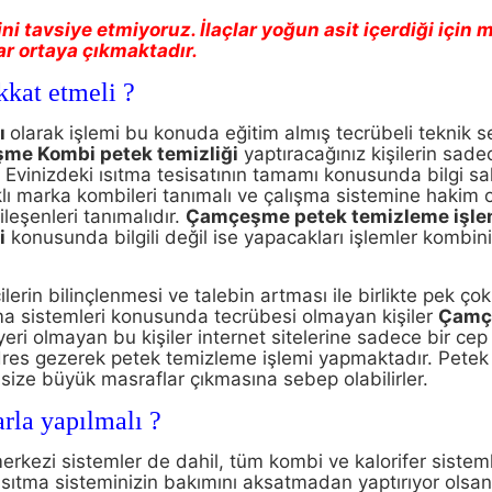
ğini tavsiye etmiyoruz. İlaçlar yoğun asit içerdiği için 
ar ortaya çıkmaktadır.
kkat etmeli ?
sı
olarak işlemi bu konuda eğitim almış tecrübeli teknik s
şme
Kombi petek temizliği
yaptıracağınız kişilerin sad
. Evinizdeki ısıtma tesisatının tamamı konusunda bilgi sa
klı marka kombileri tanımalı ve çalışma sistemine hakim o
ileşenleri tanımalıdır.
Çamçeşme
p
etek temizleme işle
i
konusunda bilgili değil ise yapacakları işlemler kombin
.
erin bilinçlenmesi ve talebin artması ile birlikte pek çok 
tma sistemleri konusunda tecrübesi olmayan kişiler
Çamç
 işyeri olmayan bu kişiler internet sitelerine sadece bir ce
adres gezerek petek temizleme işlemi yapmaktadır. Pete
 size büyük masraflar çıkmasına sebep olabilirler.
rla yapılmalı ?
erkezi sistemler de dahil, tüm kombi ve kalorifer sisteml
 Isıtma sisteminizin bakımını aksatmadan yaptırıyor olsanı