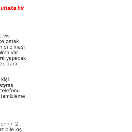
mutlaka bir
ervis
ece petek
hibi olması
lmalıdır.
mi
yapacak
ize zarar
kişi
eşme
p telefonu
k temizleme
erinin 2
z bile kış