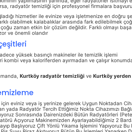
kımının yapılmasının yanında, eğer radyatörler ısıtmayı e
rsa, radyatör temizliği için profesyonel firmalara başvuru
adığı hizmetler ile evinize veya işletmenize en doğru ş
rklı olabilmek kalabalıklar arasında fark edilebilmek ç
ın çoğu zaman etkin bir çözüm değildir. Farklı olmayı başa
 zor ve önemli olandır
eşitleri
adece yüksek basınçlı makineler ile temizlik işlemi
rleri kombi veya kaloriferden ayırmadan ve çalışır konum
amanda,
Kurtköy
radyatör temizliği
ve
Kurtköy
yerden
temizleme
 için eviniz veya iş yerinize gelerek Uygun Noktadan Cih
 yada Radyatör Tercih Ettiğimiz Nokta Cihazımızı Bağl
yoruz Sonrasında Dairenizdeki Bütün Radyatörleri (Pete
törü Açıyoruz Makinemizden Ayarlayabildiğimiz 2 Bard
layıp Başlıyoruz Çift Yönlü Yıkama İşlemini Yapıyoruz B
is Suyu Biraz Akıtıyoruz Bütün Bu İşlemleri Yaparken D