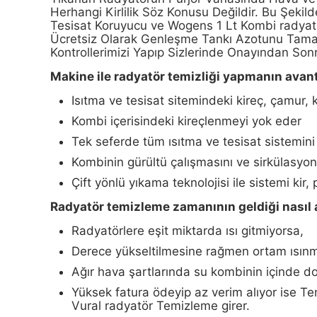
Herhangi Kirlilik Söz Konusu Değildir. Bu Şeki
Tesisat Koruyucu ve Wogens 1 Lt Kombi radyatö
Ücretsiz Olarak Genleşme Tankı Azotunu Tamamlı
Kontrollerimizi Yapıp Sizlerinde Onayından Sonr
Makine ile radyatör temizliği yapmanın avant
Isıtma ve tesisat sitemindeki kireç, çamur, 
Kombi içerisindeki kireçlenmeyi yok eder
Tek seferde tüm ısıtma ve tesisat sistemini 
Kombinin gürültü çalışmasını ve sirkülasyon 
Çift yönlü yıkama teknolojisi ile sistemi kir
Radyatör temizleme zamanının geldiği nasıl a
Radyatörlere eşit miktarda ısı gitmiyorsa,
Derece yükseltilmesine rağmen ortam ısınm
Ağır hava şartlarında su kombinin içinde d
Yüksek fatura ödeyip az verim alıyor ise Te
Vural radyatör Temizleme girer.