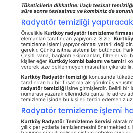
Tüketicilerin dikkatine: ilaçlı tesisat temizli
süre sonra tesisatınız ve kombiniz de sorunl
Radyatör temizliği yaptıracakl
Öncelikle
Kurtköy
radyatör
temizleme firmas
elemanları tarafından yapıyoruz. Sizler
Kurtkö
temizleme işlemi yapıyor olması yeterli değildir
gerekir. Çünkü ısıtma sistemi bir bütündür. Far
Çeşitli vana, bağlantı ekipmanları, filtreler vb. b
kişiler eğer
Kurtköy
kombi bakımı ve tamiri
ko
vererek size beklenmeyen masraflar çıkarabilir
Kurtköy
Radyatör temizliği
konusunda tüketicil
tarafından bu bir fırsat olarak görülmüş ve ısı
radyatör
temizliği
işine girmişlerdir. Belirli bi
numarası yazarak ellerindeki çanta ile adres 
temizleme işinde bu kişileri tercih ederseniz u
Radyatör temizleme işlemi han
Kurtköy Radyatör Temizleme
Servisi
olarak me
yıllık periyotlarla temizlenmesini önermektedir.
boyunca sürekli çalışan sistem şebeke suyunu 