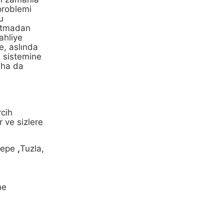
 problemi
u
satmadan
ahliye
e, aslında
a sistemine
aha da
rcih
r ve sizlere
ktepe
,
Tuzla,
ne