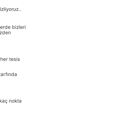
zliyoruz..
erde bizleri
izden
her tesis
zarfında
 kaç nokta