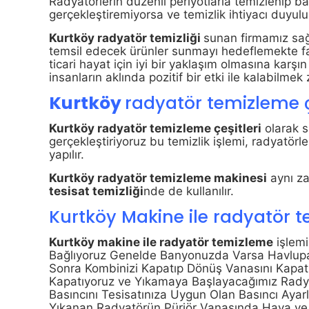
Radyatörlerin düzenli periyotlarla temizlenip ba
gerçekleştiremiyorsa ve temizlik ihtiyacı duyulu
Kurtköy radyatör temizliği
sunan firmamız sağl
temsil edecek ürünler sunmayı hedeflemekte fa
ticari hayat için iyi bir yaklaşım olmasına karş
insanların aklında pozitif bir etki ile kalabilmek
Kurtköy
radyatör temizleme ç
Kurtköy radyatör temizleme çeşitleri
olarak s
gerçekleştiriyoruz bu temizlik işlemi, radyatö
yapılır.
Kurtköy radyatör temizleme makinesi
aynı z
tesisat temizliği
nde de kullanılır.
Kurtköy Makine ile radyatör 
Kurtköy makine ile radyatör temizleme
işlemi
Bağlıyoruz Genelde Banyonuzda Varsa Havlupan
Sonra Kombinizi Kapatıp Dönüş Vanasını Kapatı
Kapatıyoruz ve Yıkamaya Başlayacağımız Radya
Basıncını Tesisatınıza Uygun Olan Basıncı Ayar
Yıkanan Radyatörün Pürjör Vanasında Hava ve P