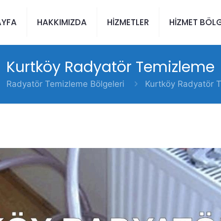
AYFA
HAKKIMIZDA
HİZMETLER
HİZMET BÖLG
Kurtköy Radyatör Temizleme
Radyatör Temizleme Bölgeleri
Kurtköy Radyatör 