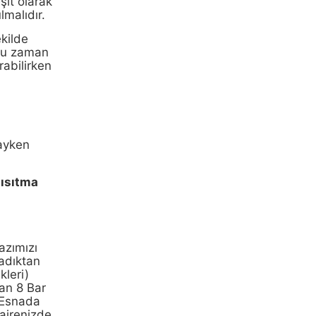
şit olarak
lmalıdır.
ekilde
oğu zaman
rabilirken
dayken
 ısıtma
azımızı
adıktan
kleri)
an 8 Bar
u Esnada
airenizde