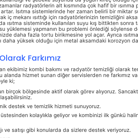
 zamanlar radyatörlerin alt kısmında çok hafif bir ısınma
 artar. Isıtma sistemlerinde her zaman belirli bir miktar s
k iç mekanı ısıttığı için radyatörlerinizin temizliğini ak
da ısıtma sisteminde kullanılan suyu kış bittikten sonra t
su yüklemesi yapmanın bu problemi önlediği söylense d
nizde daha fazla tortu birikmesine yol açar. Ayrıca ısıtm
ranı daha yüksek olduğu için metal aksamdaki korozyon d
Olarak Farkımız
n ekibimiz kombi bakımı ve radyatör temizliği olarak te
 Bu alanda hizmet sunan diğer servislerden ne farkımız va
yle ki;
l’un birçok bölgesinde aktif olarak görev alıyoruz. Sanca
aşabilirsiniz.
knik destek ve temizlik hizmeti sunuyoruz.
tesinden kolaylıkla geliyor ve kombinizi ilk günkü hali
ı ve satışı gibi konularda da sizlere destek veriyoruz.