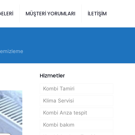
ELERİ
MÜŞTERİ YORUMLARI
İLETİŞİM
Temizleme
Hizmetler
Kombi Tamiri
Klima Servisi
Kombi Arıza tespit
Kombi bakım