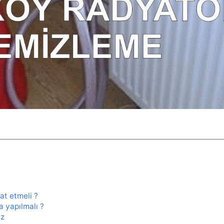
at etmeli ?
a yapılmalı ?
ız