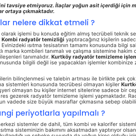
ğini tavsiye etmiyoruz. İlaçlar yoğun asit içerdiği için 
ar ortaya çıkmaktadır.
ar nelere dikkat etmeli ?
ı
olarak işlemi bu konuda eğitim almış tecrübeli teknik se
y
Kombi radyatör temizliği
yaptıracağınız kişilerin sade
. Evinizdeki ısıtma tesisatının tamamı konusunda bilgi sa
klı marka kombileri tanımalı ve çalışma sistemine hakim o
ileşenleri tanımalıdır.
Kurtköy
radyatör
temizleme işle
nusunda bilgili değil ise yapacakları işlemler kombinize 
.
erin bilinçlenmesi ve talebin artması ile birlikte pek çok 
tma sistemleri konusunda tecrübesi olmayan kişiler
Kurtk
r işyeri olmayan bu kişiler internet sitelerine sadece bir c
adres gezerek radyatör temizleme işlemi yapmaktadır. Ra
zun vadede size büyük masraflar çıkmasına sebep olabilir
gi periyotlarla yapılmalı ?
rkezi sistemler de dahil, tüm kombi ve kalorifer sisteml
 Isıtma sisteminizin bakımını aksatmadan yaptırıyor olsanı
kullandığı ve şebeke suyunda da yoğun kireç olduğu iç