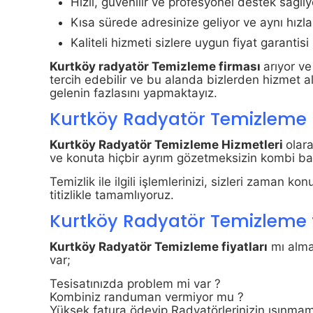
Hızlı, güvenilir ve profesyonel destek sağlıy
Kısa sürede adresinize geliyor ve aynı hızla 
Kaliteli hizmeti sizlere uygun fiyat garantisi
Kurtköy radyatör Temizleme firması
arıyor ve
tercih edebilir ve bu alanda bizlerden hizmet al
gelenin fazlasını yapmaktayız.
Kurtköy Radyatör Temizleme 
Kurtköy Radyatör Temizleme Hizmetleri
olar
ve konuta hiçbir ayrım gözetmeksizin kombi bak
Temizlik ile ilgili işlemlerinizi, sizleri zaman
titizlikle tamamlıyoruz.
Kurtköy Radyatör Temizleme f
Kurtköy Radyatör Temizleme fiyatları
mı alma
var;
Tesisatınızda problem mi var ?
Kombiniz randuman vermiyor mu ?
Yüksek fatura ödeyip Radyatörlerinizin ısınmam