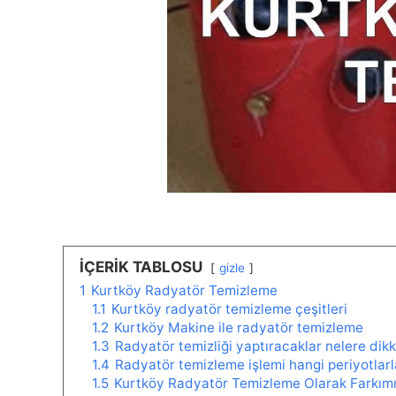
İÇERİK TABLOSU
gizle
1
Kurtköy Radyatör Temizleme
1.1
Kurtköy radyatör temizleme çeşitleri
1.2
Kurtköy Makine ile radyatör temizleme
1.3
Radyatör temizliği yaptıracaklar nelere dikk
1.4
Radyatör temizleme işlemi hangi periyotlarl
1.5
Kurtköy Radyatör Temizleme Olarak Farkım