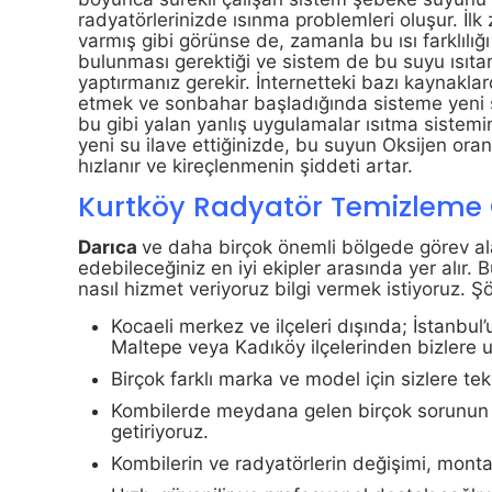
radyatörlerinizde ısınma problemleri oluşur. İlk
varmış gibi görünse de, zamanla bu ısı farklılığı
bulunması gerektiği ve sistem de bu suyu ısıtara
yaptırmanız gerekir. İnternetteki bazı kaynaklar
etmek ve sonbahar başladığında sisteme yeni 
bu gibi yalan yanlış uygulamalar ısıtma sistemi
yeni su ilave ettiğinizde, bu suyun Oksijen o
hızlanır ve kireçlenmenin şiddeti artar.
Kurtköy Radyatör Temizleme 
Darıca
ve daha birçok önemli bölgede görev ala
edebileceğiniz en iyi ekipler arasında yer alır.
nasıl hizmet veriyoruz bilgi vermek istiyoruz. Şö
Kocaeli merkez ve ilçeleri dışında; İstanbu
Maltepe veya Kadıköy ilçelerinden bizlere ul
Birçok farklı marka ve model için sizlere te
Kombilerde meydana gelen birçok sorunun üs
getiriyoruz.
Kombilerin ve radyatörlerin değişimi, montaj