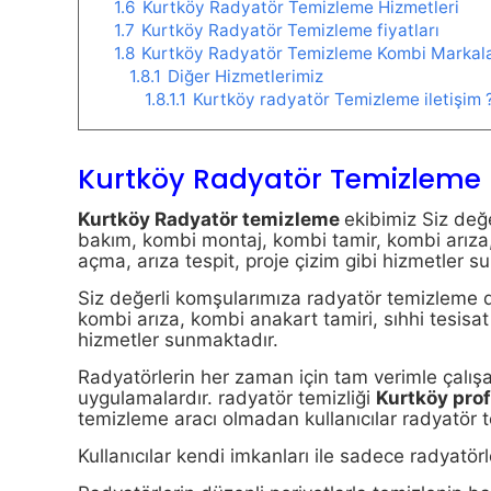
1.6
Kurtköy Radyatör Temizleme Hizmetleri
1.7
Kurtköy Radyatör Temizleme fiyatları
1.8
Kurtköy Radyatör Temizleme Kombi Markala
1.8.1
Diğer Hizmetlerimiz
1.8.1.1
Kurtköy radyatör Temizleme iletişim 
Kurtköy Radyatör Temizleme
Kurtköy Radyatör temizleme
ekibimiz Siz değ
bakım, kombi montaj, kombi tamir, kombi arıza, 
açma, arıza tespit, proje çizim gibi hizmetler s
Siz değerli komşularımıza radyatör temizleme d
kombi arıza, kombi anakart tamiri, sıhhi tesisat
hizmetler sunmaktadır.
Radyatörlerin her zaman için tam verimle çalışa
uygulamalardır. radyatör temizliği
Kurtköy pro
temizleme aracı olmadan kullanıcılar radyatör t
Kullanıcılar kendi imkanları ile sadece radyatörl