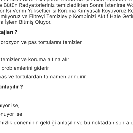
lde Bütün Radyatörleriniz temizledikten Sonra İstenirse 
r Isı Verim Yükseltici Isı Koruma Kimyasalı Koyuyoruz K
yoruz ve Filtreyi Temizleyip Kombinizi Aktif Hale Geti
a İşlem Bitmiş Oluyor.
ajları ?
korozyon ve pas tortularını temizler
temizler ve koruma altına alır
problemlerini giderir
, pas ve tortulardan tamamen arındırır.
nlaşılır ?
ıyor ise,
onuyor ise
mizlik döneminin geldiği anlaşılır ve bu noktadan sonra