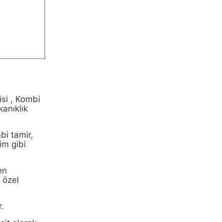
si , Kombi
kanıklık
bi tamir,
im gibi
en
u özel
r.