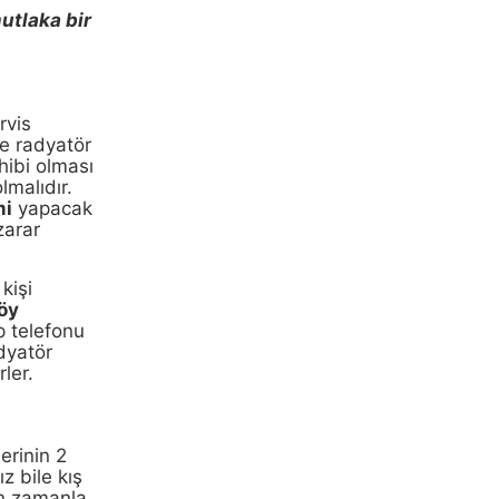
mutlaka bir
rvis
ce radyatör
hibi olması
lmalıdır.
mi
yapacak
zarar
kişi
öy
ep telefonu
dyatör
ler.
erinin 2
z bile kış
in zamanla