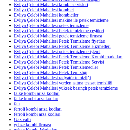
Evliya Çelebi Mahallesi kombi servisleri
Evliya Çelebi Mahallesi kombici
Evliya Çelebi Mahallesi kombiciler
Evliya Çelebi Mahallesi makine ile petek temizleme
Evliya Çelebi Mahallesi petek temizleme
Evliya Çelebi Mahallesi Petek temizleme çeşitleri
Evliya Çelebi Mahallesi petek temizleme firması
Evliya Çelebi Mahallesi Petek Temizleme fiyatları
Evliya Çelebi Mahallesi Petek Temizleme Hizmetleri
Evliya Çelebi Mahallesi petek temizleme işlemi
Evliya Çelebi Mahallesi Petek Temizleme Kombi markaları
Evliya Çelebi Mahallesi Petek Temizleme Servisi
Evliya Çelebi Mahallesi Petek Temizlemeciler
Evliya Çelebi Mahallesi Petek Temizliği
Evliya Çelebi Mahallesi radyatör temizliği
Evliya Çelebi Mahallesi yerden ısıtma tesisat temizliği
Evliya Çelebi Mahallesi yüksek basınçlı petek temizleme
falke kombi arıza kodları
falke kombi arza kodları
fan
ferroli kombi arıza kodları
ferroli kombi arza kodları
Gaz valfi
gebze kombi firması
gebze Kombi Markaları