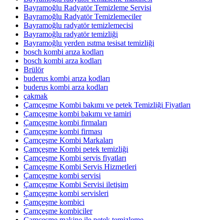
Bayramoğlu Radyatör Temizleme Servisi
Bayramoğlu Radyatör Temizlemeciler
Bayramoğlu radyatör temizlemecisi
Bayramoğlu radyatör temizliği
Bayramoğlu yerden ısıtma tesisat temizliği
bosch kombi arıza kodları
bosch kombi arza kodları
Brülör
buderus kombi arıza kodları
buderus kombi arza kodları
çakmak
Çamçeşme Kombi bakımı ve petek Temizliği Fiyatları
Çamçeşme kombi bakımı ve tamiri
Çamçeşme kombi firmaları
Çamçeşme kombi firması
Çamçeşme Kombi Markaları
Çamçeşme Kombi petek temizliği
Çamçeşme Kombi servis fiyatları
Çamçeşme Kombi Servis Hizmetleri
Çamçeşme kombi servisi
Çamçeşme Kombi Servisi iletişim
Çamçeşme kombi servisleri
Çamçeşme kombici
Çamçeşme kombiciler
Çamçeşme makine ile petek temizleme