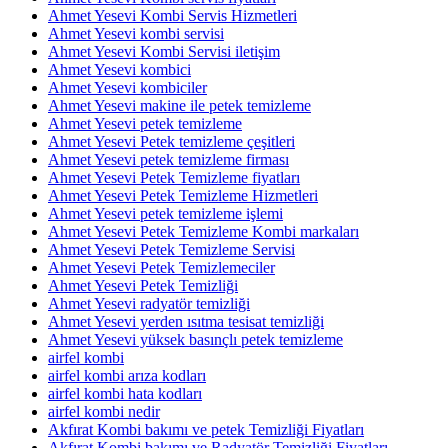
Ahmet Yesevi Kombi Servis Hizmetleri
Ahmet Yesevi kombi servisi
Ahmet Yesevi Kombi Servisi iletişim
Ahmet Yesevi kombici
Ahmet Yesevi kombiciler
Ahmet Yesevi makine ile petek temizleme
Ahmet Yesevi petek temizleme
Ahmet Yesevi Petek temizleme çeşitleri
Ahmet Yesevi petek temizleme firması
Ahmet Yesevi Petek Temizleme fiyatları
Ahmet Yesevi Petek Temizleme Hizmetleri
Ahmet Yesevi petek temizleme işlemi
Ahmet Yesevi Petek Temizleme Kombi markaları
Ahmet Yesevi Petek Temizleme Servisi
Ahmet Yesevi Petek Temizlemeciler
Ahmet Yesevi Petek Temizliği
Ahmet Yesevi radyatör temizliği
Ahmet Yesevi yerden ısıtma tesisat temizliği
Ahmet Yesevi yüksek basınçlı petek temizleme
airfel kombi
airfel kombi arıza kodları
airfel kombi hata kodları
airfel kombi nedir
Akfırat Kombi bakımı ve petek Temizliği Fiyatları
Akfırat Kombi bakımı ve Radyatör Temizliği Fiyatları