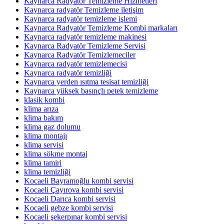
Kaynarca Radyatör Temizleme Hizmetleri
Kaynarca radyatör Temizleme iletişim
Kaynarca radyatör temizleme işlemi
Kaynarca Radyatör Temizleme Kombi markaları
Kaynarca radyatör temizleme makinesi
Kaynarca Radyatör Temizleme Servisi
Kaynarca Radyatör Temizlemeciler
Kaynarca radyatör temizlemecisi
Kaynarca radyatör temizliği
Kaynarca yerden ısıtma tesisat temizliği
Kaynarca yüksek basınçlı petek temizleme
klasik kombi
klima arıza
klima bakım
klima gaz dolumu
klima montajı
klima servisi
klima sökme montaj
klima tamiri
klima temizliği
Kocaeli Bayramoğlu kombi servisi
Kocaeli Çayırova kombi servisi
Kocaeli Darıca kombi servisi
Kocaeli gebze kombi servisi
Kocaeli şekerpınar kombi servisi