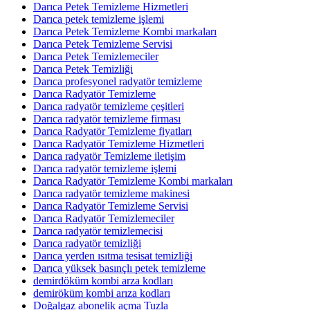
Darıca Petek Temizleme Hizmetleri
Darıca petek temizleme işlemi
Darıca Petek Temizleme Kombi markaları
Darıca Petek Temizleme Servisi
Darıca Petek Temizlemeciler
Darıca Petek Temizliği
Darıca profesyonel radyatör temizleme
Darıca Radyatör Temizleme
Darıca radyatör temizleme çeşitleri
Darıca radyatör temizleme firması
Darıca Radyatör Temizleme fiyatları
Darıca Radyatör Temizleme Hizmetleri
Darıca radyatör Temizleme iletişim
Darıca radyatör temizleme işlemi
Darıca Radyatör Temizleme Kombi markaları
Darıca radyatör temizleme makinesi
Darıca Radyatör Temizleme Servisi
Darıca Radyatör Temizlemeciler
Darıca radyatör temizlemecisi
Darıca radyatör temizliği
Darıca yerden ısıtma tesisat temizliği
Darıca yüksek basınçlı petek temizleme
demirdöküm kombi arza kodları
demiröküm kombi arıza kodları
Doğalgaz abonelik açma Tuzla