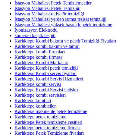
İstasyon Mahallesi Petek Temizlemeciler
İstasyon Mahallesi Petek Temizliği
İstasyon Mahallesi radyatör temizliği
İstasyon Mahallesi yerden ısıtma tesisat temizliği
İstasyon Mahallesi yüksek basınçlı petek temizleme
İyonizasyon Elektrodu
kameralı kaçak tespiti
Karlıktepe Kombi bakımı ve petek Temizliği Fiyatları
Karlıktepe kombi bakımı ve tamiri
Karlıktepe kombi firmaları
Karlıktepe kombi firması
Karlıktepe Kombi Markaları
Karlıktepe Kombi petek temizliği
Karlıktepe Kombi servis fiyatları
Karlıktepe Kombi Servis Hizmetleri
Karlıktepe kombi servisi
Karlıktepe Kombi Servisi iletişim
Karlıktepe kombi servisleri
Karlıktepe kombici
Karlıktepe kombiciler
Karlıktepe makine ile petek temizleme
Karlıktepe petek temizleme
Karlıktepe Petek temizleme çeşitleri
Karlıktepe petek temizleme firması
Karlıktepe Petek Temizleme fiyatları