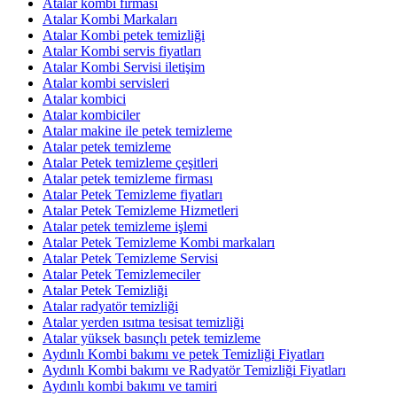
Atalar kombi firması
Atalar Kombi Markaları
Atalar Kombi petek temizliği
Atalar Kombi servis fiyatları
Atalar Kombi Servisi iletişim
Atalar kombi servisleri
Atalar kombici
Atalar kombiciler
Atalar makine ile petek temizleme
Atalar petek temizleme
Atalar Petek temizleme çeşitleri
Atalar petek temizleme firması
Atalar Petek Temizleme fiyatları
Atalar Petek Temizleme Hizmetleri
Atalar petek temizleme işlemi
Atalar Petek Temizleme Kombi markaları
Atalar Petek Temizleme Servisi
Atalar Petek Temizlemeciler
Atalar Petek Temizliği
Atalar radyatör temizliği
Atalar yerden ısıtma tesisat temizliği
Atalar yüksek basınçlı petek temizleme
Aydınlı Kombi bakımı ve petek Temizliği Fiyatları
Aydınlı Kombi bakımı ve Radyatör Temizliği Fiyatları
Aydınlı kombi bakımı ve tamiri