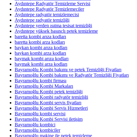
Aydıntepe Radyatör Temizleme Servisi
Aydıntepe Radyatör Temizlemeciler
Aydıntepe radyatör temizlemecisi
Aydıntepe radyatör temizliği
Aydıntepe yerden ısıtma tesisat temizliği
Aydıntepe yüksek basınçlı petek temizleme
baretta kombi arıza kodları
baretta kombi arza kodları
baykan kombi arıza kodları
baykan kombi arza kodları
baymak kombi arıza kodları
baymak kombi arza kodları
Bayramoğlu Kombi bakımı ve petek Temizliği Fiyatları
Bayramoğlu Kombi bakımı ve Radyatör Temizliği Fiyatları
Bayramoğlu kombi firması
Bayramoğlu Kombi Markaları
Bayramoğlu Kombi petek temizliği
Bayramoğlu Kombi radyatör temizliği
Bayramoğlu Kombi servis fiyatları
Bayramoğlu Kombi Servis Hizmetleri
Bayramoğlu kombi servisi
Bayramoğlu Kombi Servisi iletişim
Bayramoğlu kombici
Bayramoğlu kombiciler
Bayramoğlu makine ile petek temizleme