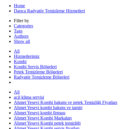
Home
Darıca Radyatör Temizleme Hizmetleri
Filter by
Categories
Tags
Authors
Show all
All
Hizmetlerimiz
Kombi
Kombi Servis Bölgeleri
Petek Temizleme Bölgeleri
Radyatör Temizleme Bölgeleri
All
acil klima servisi
Ahmet Yesevi Kombi bakımı ve petek Temizliği Fiyatları
Ahmet Yesevi kombi bakımı ve tamiri
Ahmet Yesevi kombi firması
Ahmet Yesevi Kombi Markaları
Ahmet Yesevi Kombi petek temizliği
Ahmet Yesevi Kombi servis fiyatları