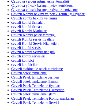
Çayırova yerden ısıtma tesisat temizliği
Çayırova yüksek basınçlı petek temizleme
Çayırova yüksek basınçlı radyatör temizleme
Cevizli Kombi bakımı ve petek Temizliği Fiyatları
Cevizli kombi bakımı ve tamiri
cevizli kombi firmaları
cevizli kombi firması
cevizli Kombi Markaları
Cevizli Kombi petek temizliği
cevizli Kombi servis fiyatları
cevizli Kombi Servis Hizmetleri
cevizli kombi servisi
cevizli Kombi Servisi iletişim
cevizli kombi servisleri
cevizli kombici
cevizli kombiciler
Cevizli makine ile petek temizleme
Cevizli petek temizleme
Cevizli Petek temizleme çeşitleri
Cevizli petek temizleme firması
Cevizli Petek Temizleme fiyatları
Cevizli Petek Temizleme Hizmetleri
Cevizli petek temizleme işlemi
Cevizli Petek Temizleme Kombi markaları
Cevizli Petek Temizleme Servisi