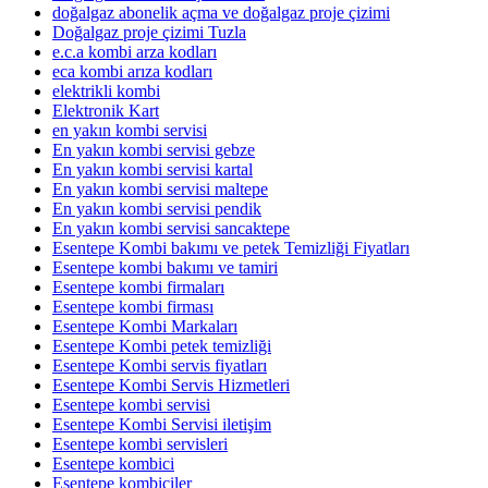
doğalgaz abonelik açma ve doğalgaz proje çizimi
Doğalgaz proje çizimi Tuzla
e.c.a kombi arza kodları
eca kombi arıza kodları
elektrikli kombi
Elektronik Kart
en yakın kombi servisi
En yakın kombi servisi gebze
En yakın kombi servisi kartal
En yakın kombi servisi maltepe
En yakın kombi servisi pendik
En yakın kombi servisi sancaktepe
Esentepe Kombi bakımı ve petek Temizliği Fiyatları
Esentepe kombi bakımı ve tamiri
Esentepe kombi firmaları
Esentepe kombi firması
Esentepe Kombi Markaları
Esentepe Kombi petek temizliği
Esentepe Kombi servis fiyatları
Esentepe Kombi Servis Hizmetleri
Esentepe kombi servisi
Esentepe Kombi Servisi iletişim
Esentepe kombi servisleri
Esentepe kombici
Esentepe kombiciler