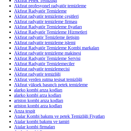
Akfırat Petek Temizliği
Akfırat profesyonel radyatör temizleme
Akfırat Radyatör Temizleme
Akfırat radyatör temizleme çeşitleri
Akfırat radyatör temizleme firması
Akfırat Radyatör Temizleme fiyatları
Akfırat Radyatör Temizleme Hizmetleri
Akfırat radyatör Temizleme iletişim
Akfırat radyatör temizleme işlemi
Akfırat Radyatör Temizleme Kombi markaları
Akfırat radyatör temizleme makinesi
Akfırat Radyatör Temizleme Servisi
Akfırat Radyatör Temizlemeciler
Akfırat radyatör temizlemecisi
Akfırat radyatör temizliği
Akfırat yerden ısıtma tesisat temizliği
Akfırat yüksek basınçlı petek temizleme
alarko kombi arıza kodları
alarko kombi arza kodları
ariston kombi arıza kodları
ariston kombi arza kodları
Arıza tespit
Atalar Kombi bakımı ve petek Temizliği Fiyatları
Atalar kombi bakımı ve tamiri
Atalar kombi firmaları