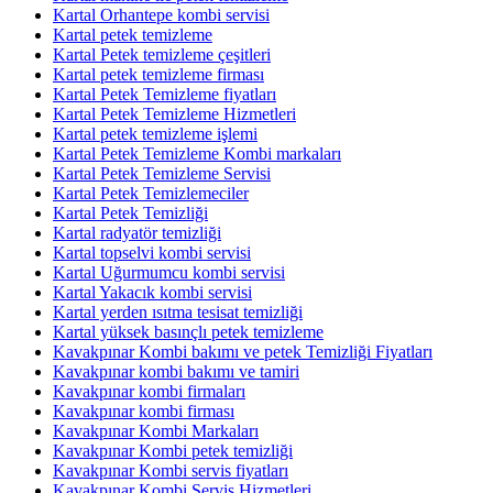
Kartal Orhantepe kombi servisi
Kartal petek temizleme
Kartal Petek temizleme çeşitleri
Kartal petek temizleme firması
Kartal Petek Temizleme fiyatları
Kartal Petek Temizleme Hizmetleri
Kartal petek temizleme işlemi
Kartal Petek Temizleme Kombi markaları
Kartal Petek Temizleme Servisi
Kartal Petek Temizlemeciler
Kartal Petek Temizliği
Kartal radyatör temizliği
Kartal topselvi kombi servisi
Kartal Uğurmumcu kombi servisi
Kartal Yakacık kombi servisi
Kartal yerden ısıtma tesisat temizliği
Kartal yüksek basınçlı petek temizleme
Kavakpınar Kombi bakımı ve petek Temizliği Fiyatları
Kavakpınar kombi bakımı ve tamiri
Kavakpınar kombi firmaları
Kavakpınar kombi firması
Kavakpınar Kombi Markaları
Kavakpınar Kombi petek temizliği
Kavakpınar Kombi servis fiyatları
Kavakpınar Kombi Servis Hizmetleri