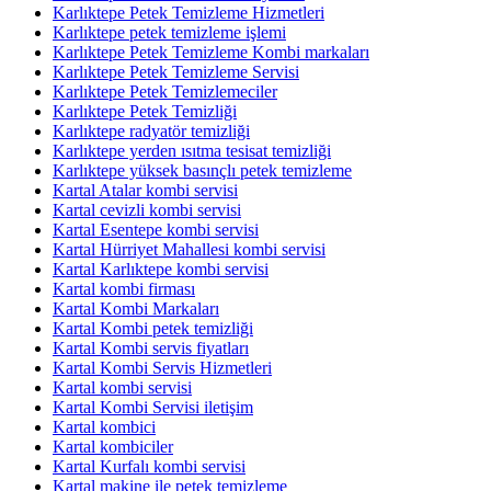
Karlıktepe Petek Temizleme Hizmetleri
Karlıktepe petek temizleme işlemi
Karlıktepe Petek Temizleme Kombi markaları
Karlıktepe Petek Temizleme Servisi
Karlıktepe Petek Temizlemeciler
Karlıktepe Petek Temizliği
Karlıktepe radyatör temizliği
Karlıktepe yerden ısıtma tesisat temizliği
Karlıktepe yüksek basınçlı petek temizleme
Kartal Atalar kombi servisi
Kartal cevizli kombi servisi
Kartal Esentepe kombi servisi
Kartal Hürriyet Mahallesi kombi servisi
Kartal Karlıktepe kombi servisi
Kartal kombi firması
Kartal Kombi Markaları
Kartal Kombi petek temizliği
Kartal Kombi servis fiyatları
Kartal Kombi Servis Hizmetleri
Kartal kombi servisi
Kartal Kombi Servisi iletişim
Kartal kombici
Kartal kombiciler
Kartal Kurfalı kombi servisi
Kartal makine ile petek temizleme