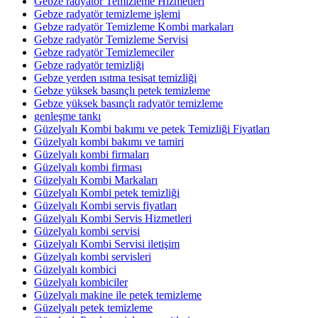
Gebze radyatör Temizleme Hizmetleri
Gebze radyatör temizleme işlemi
Gebze radyatör Temizleme Kombi markaları
Gebze radyatör Temizleme Servisi
Gebze radyatör Temizlemeciler
Gebze radyatör temizliği
Gebze yerden ısıtma tesisat temizliği
Gebze yüksek basınçlı petek temizleme
Gebze yüksek basınçlı radyatör temizleme
genleşme tankı
Güzelyalı Kombi bakımı ve petek Temizliği Fiyatları
Güzelyalı kombi bakımı ve tamiri
Güzelyalı kombi firmaları
Güzelyalı kombi firması
Güzelyalı Kombi Markaları
Güzelyalı Kombi petek temizliği
Güzelyalı Kombi servis fiyatları
Güzelyalı Kombi Servis Hizmetleri
Güzelyalı kombi servisi
Güzelyalı Kombi Servisi iletişim
Güzelyalı kombi servisleri
Güzelyalı kombici
Güzelyalı kombiciler
Güzelyalı makine ile petek temizleme
Güzelyalı petek temizleme