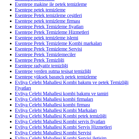
Esentepe makine ile petek temizleme
Esentepe petek temizleme
Esentepe Petek temizleme çeşitleri
Esentepe petek temizleme firması
Esentepe Petek Temizleme fiyatları
Esentepe Petek Temizleme Hizmetleri
Esentepe petek temizleme işlemi
Esentepe Petek Temizleme Kombi markaları
Esentepe Petek Temizleme Servisi
Esentepe Petek Temizlemeciler
Esentepe Petek Temizliği
Esentepe radyatör temizliği
Esentepe yerden ısıtma tesisat temizliği
Esentepe yüksek basınçlı petek temizleme
Evliya Çelebi Mahallesi Kombi bakımı ve petek Temizliği
Fiyatları
Evliya Çelebi Mahallesi kombi bakımı ve tamiri
Evliya Çelebi Mahallesi kombi firmaları
Evliya Çelebi Mahallesi kombi firması
Evliya Çelebi Mahallesi Kombi Markaları
Evliya Çelebi Mahallesi Kombi petek temizliği
Evliya Çelebi Mahallesi Kombi servis fiyatları
Evliya Çelebi Mahallesi Kombi Servis Hizmetleri
Evliya Çelebi Mahallesi Kombi Servisi
Evliya Çelebi Mahallesi Kombi Servisi iletişim