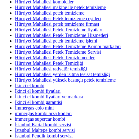
Hürriyet Mahallesi kombiciler
Hürriyet Mahallesi makine ile petek temizleme
Hürriyet Mahallesi petek temizleme
Hürriyet Mahallesi Petek temizleme çeşitleri
Hürriyet Mahallesi petek temizleme firması
Hürriyet Mahallesi Petek Temizleme fiyatları
Hürriyet Mahallesi Petek Temizleme Hizmetleri
Hürriyet Mahallesi petek temizleme işlemi
Hürriyet Mahallesi Petek Temizleme Kombi markaları
Hürriyet Mahallesi Petek Temizleme Servisi
Hürriyet Mahallesi Petek Temizlemeciler
Hürriyet Mahallesi Petek Temizliği
Hürriyet Mahallesi radyatör temizliği
Hürriyet Mahallesi yerden ısıtma tesisat temizliği
Hürriyet Mahallesi yüksek basınçlı petek temizleme
İkinci el kombi
İkinci el kombi fiyatları
İkinci el kombi fiyatları ve markası
İkinci el kombi garantisi
İmmergas eolo mini
immergas kombi arza kodları
immergas supercar kombi
İstanbul Kartal kombi servisi
İstanbul Maltepe kombi servisi
İstanbul Pendik kombi servisi