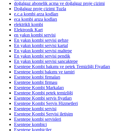
doğalgaz abonelik açma ve doğalgaz proje çizimi
Doğalgaz proje çizimi Tuzla
e.c.a kombi arza kodları
eca kombi arıza kodları
elektrikli kombi
Elektronik Kart
en yakın kombi servisi
En yakın kombi servisi gebze
En yakın kombi servisi kartal
En yakın kombi servisi maltepe
En yakın kombi servisi pendik
En yakın kombi servisi sancaktepe
Esentepe Kombi bakımı ve petek Temizliği Fiyatları
Esentepe kombi bakımı ve tamiri
Esentepe kombi firmaları
Esentepe kombi firması
Esentepe Kombi Markaları
Esentepe Kombi petek temizliği
Esentepe Kombi servis fiyatları
Esentepe Kombi Servis Hizmetleri
Esentepe kombi servisi
Esentepe Kombi Servisi iletişim
Esentepe kombi servisleri
Esentepe kombici
Esentepe kombiciler