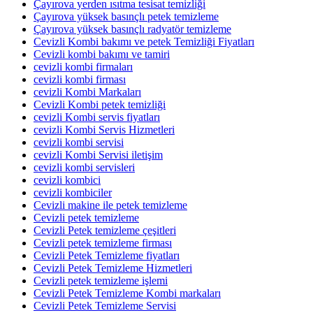
Çayırova yerden ısıtma tesisat temizliği
Çayırova yüksek basınçlı petek temizleme
Çayırova yüksek basınçlı radyatör temizleme
Cevizli Kombi bakımı ve petek Temizliği Fiyatları
Cevizli kombi bakımı ve tamiri
cevizli kombi firmaları
cevizli kombi firması
cevizli Kombi Markaları
Cevizli Kombi petek temizliği
cevizli Kombi servis fiyatları
cevizli Kombi Servis Hizmetleri
cevizli kombi servisi
cevizli Kombi Servisi iletişim
cevizli kombi servisleri
cevizli kombici
cevizli kombiciler
Cevizli makine ile petek temizleme
Cevizli petek temizleme
Cevizli Petek temizleme çeşitleri
Cevizli petek temizleme firması
Cevizli Petek Temizleme fiyatları
Cevizli Petek Temizleme Hizmetleri
Cevizli petek temizleme işlemi
Cevizli Petek Temizleme Kombi markaları
Cevizli Petek Temizleme Servisi