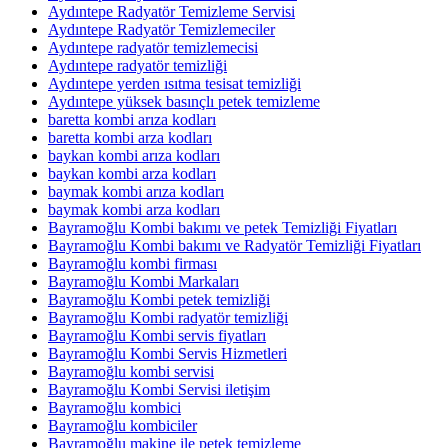
Aydıntepe Radyatör Temizleme Servisi
Aydıntepe Radyatör Temizlemeciler
Aydıntepe radyatör temizlemecisi
Aydıntepe radyatör temizliği
Aydıntepe yerden ısıtma tesisat temizliği
Aydıntepe yüksek basınçlı petek temizleme
baretta kombi arıza kodları
baretta kombi arza kodları
baykan kombi arıza kodları
baykan kombi arza kodları
baymak kombi arıza kodları
baymak kombi arza kodları
Bayramoğlu Kombi bakımı ve petek Temizliği Fiyatları
Bayramoğlu Kombi bakımı ve Radyatör Temizliği Fiyatları
Bayramoğlu kombi firması
Bayramoğlu Kombi Markaları
Bayramoğlu Kombi petek temizliği
Bayramoğlu Kombi radyatör temizliği
Bayramoğlu Kombi servis fiyatları
Bayramoğlu Kombi Servis Hizmetleri
Bayramoğlu kombi servisi
Bayramoğlu Kombi Servisi iletişim
Bayramoğlu kombici
Bayramoğlu kombiciler
Bayramoğlu makine ile petek temizleme