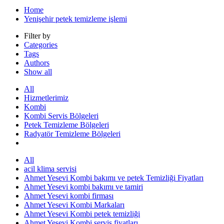
Home
Yenişehir petek temizleme işlemi
Filter by
Categories
Tags
Authors
Show all
All
Hizmetlerimiz
Kombi
Kombi Servis Bölgeleri
Petek Temizleme Bölgeleri
Radyatör Temizleme Bölgeleri
All
acil klima servisi
Ahmet Yesevi Kombi bakımı ve petek Temizliği Fiyatları
Ahmet Yesevi kombi bakımı ve tamiri
Ahmet Yesevi kombi firması
Ahmet Yesevi Kombi Markaları
Ahmet Yesevi Kombi petek temizliği
Ahmet Yesevi Kombi servis fiyatları