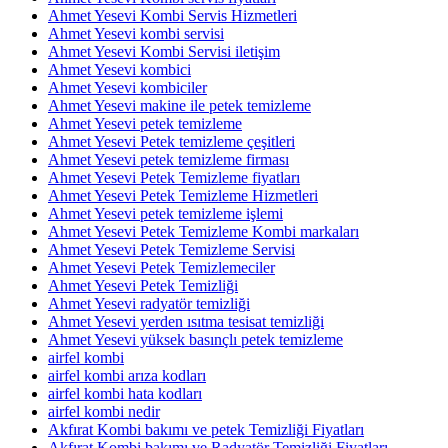
Ahmet Yesevi Kombi Servis Hizmetleri
Ahmet Yesevi kombi servisi
Ahmet Yesevi Kombi Servisi iletişim
Ahmet Yesevi kombici
Ahmet Yesevi kombiciler
Ahmet Yesevi makine ile petek temizleme
Ahmet Yesevi petek temizleme
Ahmet Yesevi Petek temizleme çeşitleri
Ahmet Yesevi petek temizleme firması
Ahmet Yesevi Petek Temizleme fiyatları
Ahmet Yesevi Petek Temizleme Hizmetleri
Ahmet Yesevi petek temizleme işlemi
Ahmet Yesevi Petek Temizleme Kombi markaları
Ahmet Yesevi Petek Temizleme Servisi
Ahmet Yesevi Petek Temizlemeciler
Ahmet Yesevi Petek Temizliği
Ahmet Yesevi radyatör temizliği
Ahmet Yesevi yerden ısıtma tesisat temizliği
Ahmet Yesevi yüksek basınçlı petek temizleme
airfel kombi
airfel kombi arıza kodları
airfel kombi hata kodları
airfel kombi nedir
Akfırat Kombi bakımı ve petek Temizliği Fiyatları
Akfırat Kombi bakımı ve Radyatör Temizliği Fiyatları