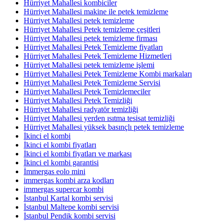
Hürriyet Mahallesi kombiciler
Hürriyet Mahallesi makine ile petek temizleme
Hürriyet Mahallesi petek temizleme
Hürriyet Mahallesi Petek temizleme çeşitleri
Hürriyet Mahallesi petek temizleme firması
Hürriyet Mahallesi Petek Temizleme fiyatları
Hürriyet Mahallesi Petek Temizleme Hizmetleri
Hürriyet Mahallesi petek temizleme işlemi
Hürriyet Mahallesi Petek Temizleme Kombi markaları
Hürriyet Mahallesi Petek Temizleme Servisi
Hürriyet Mahallesi Petek Temizlemeciler
Hürriyet Mahallesi Petek Temizliği
Hürriyet Mahallesi radyatör temizliği
Hürriyet Mahallesi yerden ısıtma tesisat temizliği
Hürriyet Mahallesi yüksek basınçlı petek temizleme
İkinci el kombi
İkinci el kombi fiyatları
İkinci el kombi fiyatları ve markası
İkinci el kombi garantisi
İmmergas eolo mini
immergas kombi arza kodları
immergas supercar kombi
İstanbul Kartal kombi servisi
İstanbul Maltepe kombi servisi
İstanbul Pendik kombi servisi