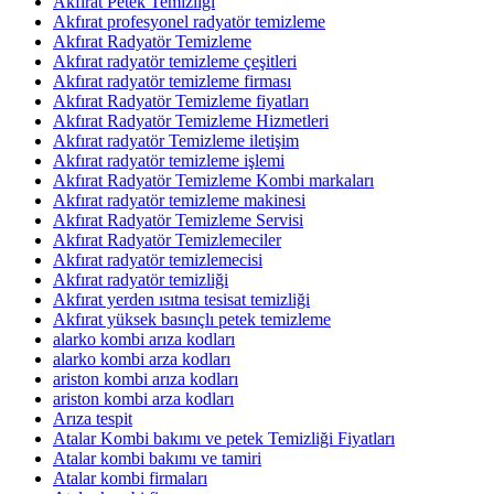
Akfırat Petek Temizliği
Akfırat profesyonel radyatör temizleme
Akfırat Radyatör Temizleme
Akfırat radyatör temizleme çeşitleri
Akfırat radyatör temizleme firması
Akfırat Radyatör Temizleme fiyatları
Akfırat Radyatör Temizleme Hizmetleri
Akfırat radyatör Temizleme iletişim
Akfırat radyatör temizleme işlemi
Akfırat Radyatör Temizleme Kombi markaları
Akfırat radyatör temizleme makinesi
Akfırat Radyatör Temizleme Servisi
Akfırat Radyatör Temizlemeciler
Akfırat radyatör temizlemecisi
Akfırat radyatör temizliği
Akfırat yerden ısıtma tesisat temizliği
Akfırat yüksek basınçlı petek temizleme
alarko kombi arıza kodları
alarko kombi arza kodları
ariston kombi arıza kodları
ariston kombi arza kodları
Arıza tespit
Atalar Kombi bakımı ve petek Temizliği Fiyatları
Atalar kombi bakımı ve tamiri
Atalar kombi firmaları