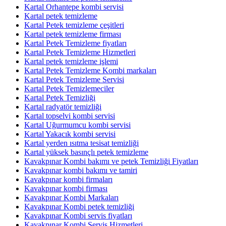
Kartal Orhantepe kombi servisi
Kartal petek temizleme
Kartal Petek temizleme çeşitleri
Kartal petek temizleme firması
Kartal Petek Temizleme fiyatları
Kartal Petek Temizleme Hizmetleri
Kartal petek temizleme işlemi
Kartal Petek Temizleme Kombi markaları
Kartal Petek Temizleme Servisi
Kartal Petek Temizlemeciler
Kartal Petek Temizliği
Kartal radyatör temizliği
Kartal topselvi kombi servisi
Kartal Uğurmumcu kombi servisi
Kartal Yakacık kombi servisi
Kartal yerden ısıtma tesisat temizliği
Kartal yüksek basınçlı petek temizleme
Kavakpınar Kombi bakımı ve petek Temizliği Fiyatları
Kavakpınar kombi bakımı ve tamiri
Kavakpınar kombi firmaları
Kavakpınar kombi firması
Kavakpınar Kombi Markaları
Kavakpınar Kombi petek temizliği
Kavakpınar Kombi servis fiyatları
Kavakpınar Kombi Servis Hizmetleri