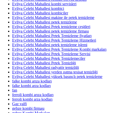
Evliya Çelebi Mahallesi kombi servisleri
Evliya Çelebi Mahallesi kombici
Evliya Çelebi Mahallesi kombiciler
Evliya Çelebi Mahallesi makine ile petek temizleme
Evliya Çelebi Mahallesi petek temizleme
Evliya Çelebi Mahallesi Petek temizleme çeşitleri
Evliya Çelebi Mahallesi petek temizleme firması
Evliya Çelebi Mahallesi Petek Temizleme fiyatları
Evliya Çelebi Mahallesi Petek Temizleme Hizmetleri
Evliya Çelebi Mahallesi petek temizleme işlemi
Evliya Çelebi Mahallesi Petek Temizleme Kombi markaları
Evliya Çelebi Mahallesi Petek Temizleme Servisi
Evliya Çelebi Mahallesi Petek Temizlemeciler
Evliya Çelebi Mahallesi Petek Temizliği
Evliya Çelebi Mahallesi radyatör temizliği
Evliya Çelebi Mahallesi yerden ısıtma tesisat temizliği
Evliya Çelebi Mahallesi yüksek basınçlı petek temizleme
falke kombi arıza kodları
falke kombi arza kodları
fan
ferroli kombi arıza kodları
ferroli kombi arza kodları
Gaz valfi
gebze kombi firması
gebze Kombi Markaları