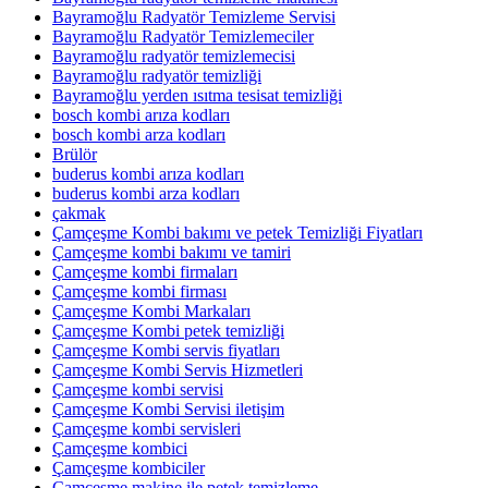
Bayramoğlu Radyatör Temizleme Servisi
Bayramoğlu Radyatör Temizlemeciler
Bayramoğlu radyatör temizlemecisi
Bayramoğlu radyatör temizliği
Bayramoğlu yerden ısıtma tesisat temizliği
bosch kombi arıza kodları
bosch kombi arza kodları
Brülör
buderus kombi arıza kodları
buderus kombi arza kodları
çakmak
Çamçeşme Kombi bakımı ve petek Temizliği Fiyatları
Çamçeşme kombi bakımı ve tamiri
Çamçeşme kombi firmaları
Çamçeşme kombi firması
Çamçeşme Kombi Markaları
Çamçeşme Kombi petek temizliği
Çamçeşme Kombi servis fiyatları
Çamçeşme Kombi Servis Hizmetleri
Çamçeşme kombi servisi
Çamçeşme Kombi Servisi iletişim
Çamçeşme kombi servisleri
Çamçeşme kombici
Çamçeşme kombiciler
Çamçeşme makine ile petek temizleme