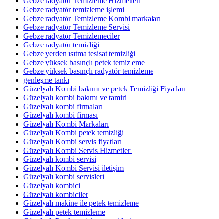
Gebze radyatör Temizleme Hizmetleri
Gebze radyatör temizleme işlemi
Gebze radyatör Temizleme Kombi markaları
Gebze radyatör Temizleme Servisi
Gebze radyatör Temizlemeciler
Gebze radyatör temizliği
Gebze yerden ısıtma tesisat temizliği
Gebze yüksek basınçlı petek temizleme
Gebze yüksek basınçlı radyatör temizleme
genleşme tankı
Güzelyalı Kombi bakımı ve petek Temizliği Fiyatları
Güzelyalı kombi bakımı ve tamiri
Güzelyalı kombi firmaları
Güzelyalı kombi firması
Güzelyalı Kombi Markaları
Güzelyalı Kombi petek temizliği
Güzelyalı Kombi servis fiyatları
Güzelyalı Kombi Servis Hizmetleri
Güzelyalı kombi servisi
Güzelyalı Kombi Servisi iletişim
Güzelyalı kombi servisleri
Güzelyalı kombici
Güzelyalı kombiciler
Güzelyalı makine ile petek temizleme
Güzelyalı petek temizleme