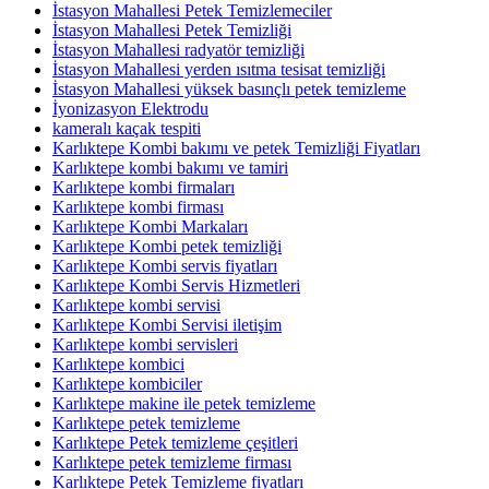
İstasyon Mahallesi Petek Temizlemeciler
İstasyon Mahallesi Petek Temizliği
İstasyon Mahallesi radyatör temizliği
İstasyon Mahallesi yerden ısıtma tesisat temizliği
İstasyon Mahallesi yüksek basınçlı petek temizleme
İyonizasyon Elektrodu
kameralı kaçak tespiti
Karlıktepe Kombi bakımı ve petek Temizliği Fiyatları
Karlıktepe kombi bakımı ve tamiri
Karlıktepe kombi firmaları
Karlıktepe kombi firması
Karlıktepe Kombi Markaları
Karlıktepe Kombi petek temizliği
Karlıktepe Kombi servis fiyatları
Karlıktepe Kombi Servis Hizmetleri
Karlıktepe kombi servisi
Karlıktepe Kombi Servisi iletişim
Karlıktepe kombi servisleri
Karlıktepe kombici
Karlıktepe kombiciler
Karlıktepe makine ile petek temizleme
Karlıktepe petek temizleme
Karlıktepe Petek temizleme çeşitleri
Karlıktepe petek temizleme firması
Karlıktepe Petek Temizleme fiyatları