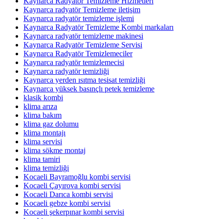
Kaynarca Radyatör Temizleme Hizmetleri
Kaynarca radyatör Temizleme iletişim
Kaynarca radyatör temizleme işlemi
Kaynarca Radyatör Temizleme Kombi markaları
Kaynarca radyatör temizleme makinesi
Kaynarca Radyatör Temizleme Servisi
Kaynarca Radyatör Temizlemeciler
Kaynarca radyatör temizlemecisi
Kaynarca radyatör temizliği
Kaynarca yerden ısıtma tesisat temizliği
Kaynarca yüksek basınçlı petek temizleme
klasik kombi
klima arıza
klima bakım
klima gaz dolumu
klima montajı
klima servisi
klima sökme montaj
klima tamiri
klima temizliği
Kocaeli Bayramoğlu kombi servisi
Kocaeli Çayırova kombi servisi
Kocaeli Darıca kombi servisi
Kocaeli gebze kombi servisi
Kocaeli şekerpınar kombi servisi