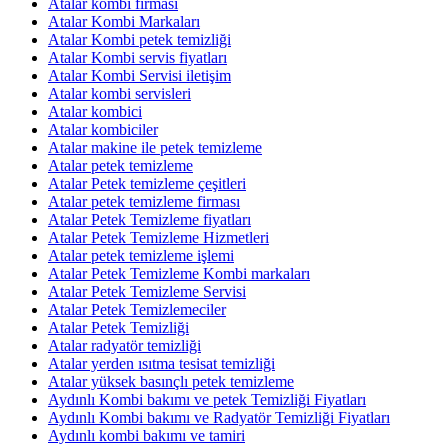
Atalar kombi firması
Atalar Kombi Markaları
Atalar Kombi petek temizliği
Atalar Kombi servis fiyatları
Atalar Kombi Servisi iletişim
Atalar kombi servisleri
Atalar kombici
Atalar kombiciler
Atalar makine ile petek temizleme
Atalar petek temizleme
Atalar Petek temizleme çeşitleri
Atalar petek temizleme firması
Atalar Petek Temizleme fiyatları
Atalar Petek Temizleme Hizmetleri
Atalar petek temizleme işlemi
Atalar Petek Temizleme Kombi markaları
Atalar Petek Temizleme Servisi
Atalar Petek Temizlemeciler
Atalar Petek Temizliği
Atalar radyatör temizliği
Atalar yerden ısıtma tesisat temizliği
Atalar yüksek basınçlı petek temizleme
Aydınlı Kombi bakımı ve petek Temizliği Fiyatları
Aydınlı Kombi bakımı ve Radyatör Temizliği Fiyatları
Aydınlı kombi bakımı ve tamiri