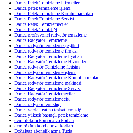
Darıca Petek Temizleme Hizmetleri
Darıca petek temizleme işlemi
Darıca Petek Temizleme Kombi markaları
Darıca Petek Temizleme Servisi
Darıca Petek Temizlemeciler
Darıca Petek Temizliği
Darıca profesyonel radyatör temizleme
Darıca Radyatör Temizleme
Darıca radyatör temizleme çeşitleri
Darıca radyatör temizleme firması
Darıca Radyatör Temizleme fiyatları
Darıca Radyatör Temizleme Hizmetleri
Darıca radyatör Temizleme iletişim
Darıca radyatör temizleme işlemi
Darıca Radyatör Temizleme Kombi markaları
Darıca radyatör temizleme makinesi
Darıca Radyatör Temizleme Servisi
Darıca Radyatör Temizlemeciler
Darıca radyatör temizlemecisi
Darıca radyatör temizliği
Darıca yerden ısıtma tesisat temizliği
Darıca yüksek basınçlı petek temizleme
demirdöküm kombi arza kodları
demiröküm kombi arıza kodları
Doğalgaz abonelik açma Tuzla