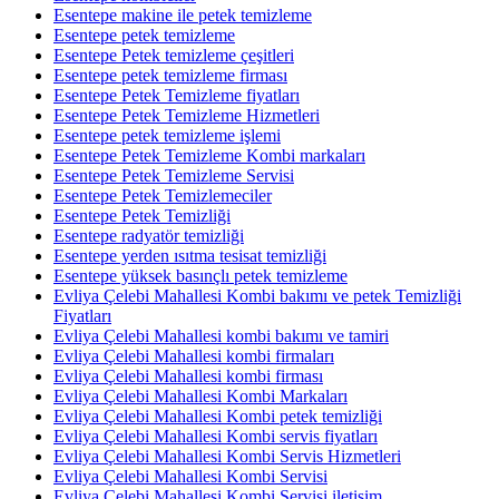
Esentepe makine ile petek temizleme
Esentepe petek temizleme
Esentepe Petek temizleme çeşitleri
Esentepe petek temizleme firması
Esentepe Petek Temizleme fiyatları
Esentepe Petek Temizleme Hizmetleri
Esentepe petek temizleme işlemi
Esentepe Petek Temizleme Kombi markaları
Esentepe Petek Temizleme Servisi
Esentepe Petek Temizlemeciler
Esentepe Petek Temizliği
Esentepe radyatör temizliği
Esentepe yerden ısıtma tesisat temizliği
Esentepe yüksek basınçlı petek temizleme
Evliya Çelebi Mahallesi Kombi bakımı ve petek Temizliği
Fiyatları
Evliya Çelebi Mahallesi kombi bakımı ve tamiri
Evliya Çelebi Mahallesi kombi firmaları
Evliya Çelebi Mahallesi kombi firması
Evliya Çelebi Mahallesi Kombi Markaları
Evliya Çelebi Mahallesi Kombi petek temizliği
Evliya Çelebi Mahallesi Kombi servis fiyatları
Evliya Çelebi Mahallesi Kombi Servis Hizmetleri
Evliya Çelebi Mahallesi Kombi Servisi
Evliya Çelebi Mahallesi Kombi Servisi iletişim