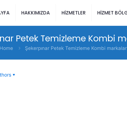
AYFA
HAKKIMIZDA
HİZMETLER
HİZMET BÖLG
ınar Petek Temizleme Kombi ma
Home
Şekerpınar Petek Temizleme Kombi markalar
thors