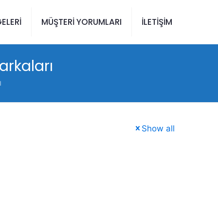
ELERİ
MÜŞTERİ YORUMLARI
İLETİŞİM
rkaları
ı
Show all