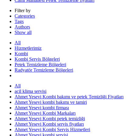
Cami Mahallesi Petek Temizleme fiyatları
Filter by
Categories
Tags
Authors
Show all
All
Hizmetlerimiz
Kombi
Kombi Servis Bölgeleri
Petek Temizleme Bölgeleri
Radyatör Temizleme Bölgeleri
All
acil klima servisi
Ahmet Yesevi Kombi bakımı ve petek Temizliği Fiyatları
Ahmet Yesevi kombi bakımı ve tamiri
Ahmet Yesevi kombi firması
Ahmet Yesevi Kombi Markaları
Ahmet Yesevi Kombi petek temizliği
Ahmet Yesevi Kombi servis fiyatları
Ahmet Yesevi Kombi Servis Hizmetleri
Ahmet Yesevi kombi servisi