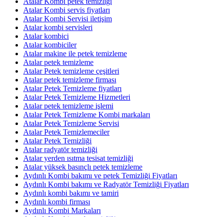
Atalar Kombi petek temizliği
Atalar Kombi servis fiyatları
Atalar Kombi Servisi iletişim
Atalar kombi servisleri
Atalar kombici
Atalar kombiciler
Atalar makine ile petek temizleme
Atalar petek temizleme
Atalar Petek temizleme çeşitleri
Atalar petek temizleme firması
Atalar Petek Temizleme fiyatları
Atalar Petek Temizleme Hizmetleri
Atalar petek temizleme işlemi
Atalar Petek Temizleme Kombi markaları
Atalar Petek Temizleme Servisi
Atalar Petek Temizlemeciler
Atalar Petek Temizliği
Atalar radyatör temizliği
Atalar yerden ısıtma tesisat temizliği
Atalar yüksek basınçlı petek temizleme
Aydınlı Kombi bakımı ve petek Temizliği Fiyatları
Aydınlı Kombi bakımı ve Radyatör Temizliği Fiyatları
Aydınlı kombi bakımı ve tamiri
Aydınlı kombi firması
Aydınlı Kombi Markaları