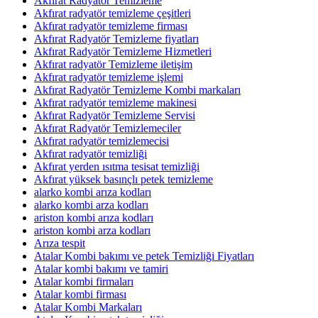
Akfırat Radyatör Temizleme
Akfırat radyatör temizleme çeşitleri
Akfırat radyatör temizleme firması
Akfırat Radyatör Temizleme fiyatları
Akfırat Radyatör Temizleme Hizmetleri
Akfırat radyatör Temizleme iletişim
Akfırat radyatör temizleme işlemi
Akfırat Radyatör Temizleme Kombi markaları
Akfırat radyatör temizleme makinesi
Akfırat Radyatör Temizleme Servisi
Akfırat Radyatör Temizlemeciler
Akfırat radyatör temizlemecisi
Akfırat radyatör temizliği
Akfırat yerden ısıtma tesisat temizliği
Akfırat yüksek basınçlı petek temizleme
alarko kombi arıza kodları
alarko kombi arza kodları
ariston kombi arıza kodları
ariston kombi arza kodları
Arıza tespit
Atalar Kombi bakımı ve petek Temizliği Fiyatları
Atalar kombi bakımı ve tamiri
Atalar kombi firmaları
Atalar kombi firması
Atalar Kombi Markaları