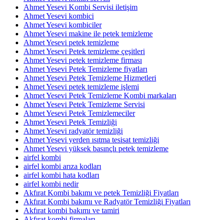
Ahmet Yesevi Kombi Servisi iletişim
Ahmet Yesevi kombici
Ahmet Yesevi kombiciler
Ahmet Yesevi makine ile petek temizleme
Ahmet Yesevi petek temizleme
Ahmet Yesevi Petek temizleme çeşitleri
Ahmet Yesevi petek temizleme firması
Ahmet Yesevi Petek Temizleme fiyatları
Ahmet Yesevi Petek Temizleme Hizmetleri
Ahmet Yesevi petek temizleme işlemi
Ahmet Yesevi Petek Temizleme Kombi markaları
Ahmet Yesevi Petek Temizleme Servisi
Ahmet Yesevi Petek Temizlemeciler
Ahmet Yesevi Petek Temizliği
Ahmet Yesevi radyatör temizliği
Ahmet Yesevi yerden ısıtma tesisat temizliği
Ahmet Yesevi yüksek basınçlı petek temizleme
airfel kombi
airfel kombi arıza kodları
airfel kombi hata kodları
airfel kombi nedir
Akfırat Kombi bakımı ve petek Temizliği Fiyatları
Akfırat Kombi bakımı ve Radyatör Temizliği Fiyatları
Akfırat kombi bakımı ve tamiri
Akfırat kombi firmaları