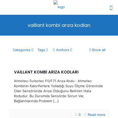
vaillant kombi arıza kodları
Categories
Tags
Authors
Show all
VAİLLANT KOMBİ ARIZA KODLARI
Atmotec-Turbotec F0/F71 Arıza Kodu : Atmotec
Kombinin Kaloriferlere Yolladığı Suyu Ölçme Görevinde
Olan Sensöründe Arıza Olduğunu Belirten Hata
Kodudur. Bu Durumda Sensörde Sorun Var,
Bağlantılarında Problem
[…]
0
Read more