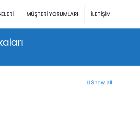
ELERİ
MÜŞTERİ YORUMLARI
İLETİŞİM
aları
Show all