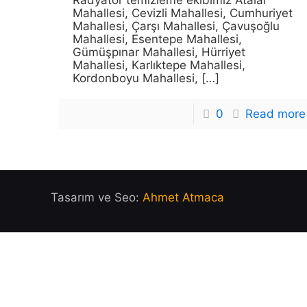
Radyatör temizleme ekibimiz Atalar
Mahallesi, Cevizli Mahallesi, Cumhuriyet
Mahallesi, Çarşı Mahallesi, Çavuşoğlu
Mahallesi, Esentepe Mahallesi,
Gümüşpınar Mahallesi, Hürriyet
Mahallesi, Karlıktepe Mahallesi,
Kordonboyu Mahallesi,
[…]
0
Read more
Tasarım ve Seo:
Ahmet Atmaca