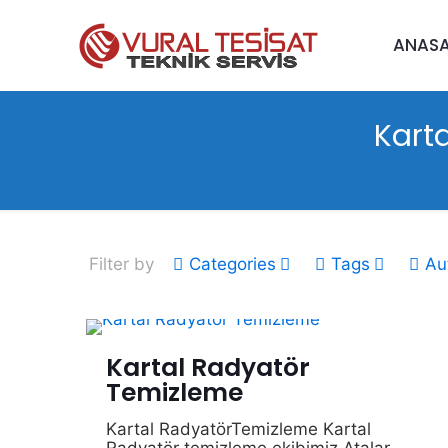
ANAS
Kart
Filter by
Categories
Tags
Au
Kartal Radyatör
Temizleme
Kartal RadyatörTemizleme Kartal