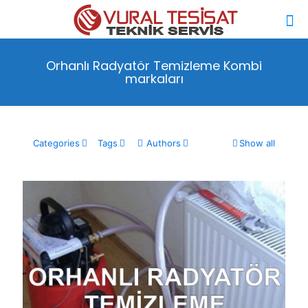
Orhanlı Radyatör Temizleme Kombi
markaları
Categories
Tags
Authors
Show all