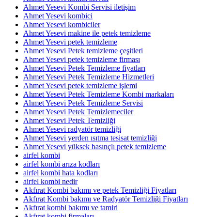
Ahmet Yesevi Kombi Servisi iletişim
Ahmet Yesevi kombici
Ahmet Yesevi kombiciler
Ahmet Yesevi makine ile petek temizleme
Ahmet Yesevi petek temizleme
Ahmet Yesevi Petek temizleme çeşitleri
Ahmet Yesevi petek temizleme firması
Ahmet Yesevi Petek Temizleme fiyatları
Ahmet Yesevi Petek Temizleme Hizmetleri
Ahmet Yesevi petek temizleme işlemi
Ahmet Yesevi Petek Temizleme Kombi markaları
Ahmet Yesevi Petek Temizleme Servisi
Ahmet Yesevi Petek Temizlemeciler
Ahmet Yesevi Petek Temizliği
Ahmet Yesevi radyatör temizliği
Ahmet Yesevi yerden ısıtma tesisat temizliği
Ahmet Yesevi yüksek basınçlı petek temizleme
airfel kombi
airfel kombi arıza kodları
airfel kombi hata kodları
airfel kombi nedir
Akfırat Kombi bakımı ve petek Temizliği Fiyatları
Akfırat Kombi bakımı ve Radyatör Temizliği Fiyatları
Akfırat kombi bakımı ve tamiri
Akfırat kombi firmaları