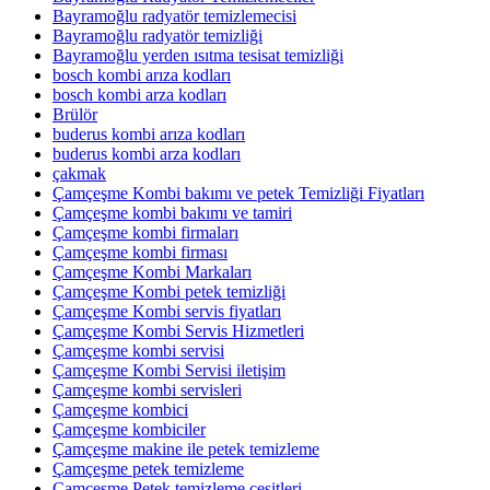
Bayramoğlu radyatör temizlemecisi
Bayramoğlu radyatör temizliği
Bayramoğlu yerden ısıtma tesisat temizliği
bosch kombi arıza kodları
bosch kombi arza kodları
Brülör
buderus kombi arıza kodları
buderus kombi arza kodları
çakmak
Çamçeşme Kombi bakımı ve petek Temizliği Fiyatları
Çamçeşme kombi bakımı ve tamiri
Çamçeşme kombi firmaları
Çamçeşme kombi firması
Çamçeşme Kombi Markaları
Çamçeşme Kombi petek temizliği
Çamçeşme Kombi servis fiyatları
Çamçeşme Kombi Servis Hizmetleri
Çamçeşme kombi servisi
Çamçeşme Kombi Servisi iletişim
Çamçeşme kombi servisleri
Çamçeşme kombici
Çamçeşme kombiciler
Çamçeşme makine ile petek temizleme
Çamçeşme petek temizleme
Çamçeşme Petek temizleme çeşitleri