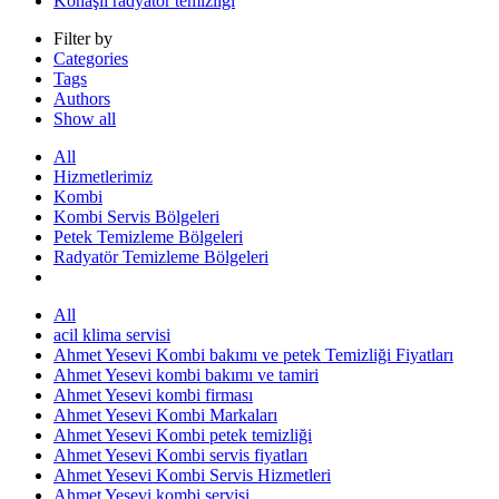
Konaşlı radyatör temizliği
Filter by
Categories
Tags
Authors
Show all
All
Hizmetlerimiz
Kombi
Kombi Servis Bölgeleri
Petek Temizleme Bölgeleri
Radyatör Temizleme Bölgeleri
All
acil klima servisi
Ahmet Yesevi Kombi bakımı ve petek Temizliği Fiyatları
Ahmet Yesevi kombi bakımı ve tamiri
Ahmet Yesevi kombi firması
Ahmet Yesevi Kombi Markaları
Ahmet Yesevi Kombi petek temizliği
Ahmet Yesevi Kombi servis fiyatları
Ahmet Yesevi Kombi Servis Hizmetleri
Ahmet Yesevi kombi servisi