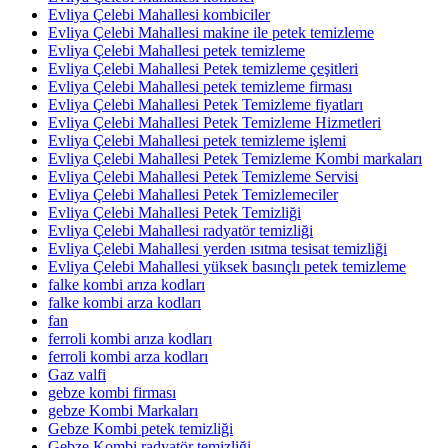
Evliya Çelebi Mahallesi kombiciler
Evliya Çelebi Mahallesi makine ile petek temizleme
Evliya Çelebi Mahallesi petek temizleme
Evliya Çelebi Mahallesi Petek temizleme çeşitleri
Evliya Çelebi Mahallesi petek temizleme firması
Evliya Çelebi Mahallesi Petek Temizleme fiyatları
Evliya Çelebi Mahallesi Petek Temizleme Hizmetleri
Evliya Çelebi Mahallesi petek temizleme işlemi
Evliya Çelebi Mahallesi Petek Temizleme Kombi markaları
Evliya Çelebi Mahallesi Petek Temizleme Servisi
Evliya Çelebi Mahallesi Petek Temizlemeciler
Evliya Çelebi Mahallesi Petek Temizliği
Evliya Çelebi Mahallesi radyatör temizliği
Evliya Çelebi Mahallesi yerden ısıtma tesisat temizliği
Evliya Çelebi Mahallesi yüksek basınçlı petek temizleme
falke kombi arıza kodları
falke kombi arza kodları
fan
ferroli kombi arıza kodları
ferroli kombi arza kodları
Gaz valfi
gebze kombi firması
gebze Kombi Markaları
Gebze Kombi petek temizliği
Gebze Kombi radyatör temizliği