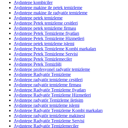
Aydıntepe kombiciler
Aydıntepe makine ile petek temizleme
Aydıntepe makine ile radyatör temizleme
Aydıntepe petek temizleme
Aydıntepe Petek temizleme çeşitleri
Aydıntepe petek temizleme firması
Aydıntepe Petek Temizleme fiyatları
Aydıntepe Petek Temizleme Hizmetleri
Aydıntepe petek temizleme işlemi
Aydıntepe Petek Temizleme Kombi markaları
Aydıntepe Petek Temizleme Servisi
Aydıntepe Petek Temizlemeciler
Aydıntepe Petek Temizliği
Aydıntepe profesyonel radyatör temizleme
Aydıntepe Radyatör Temizleme
Aydıntepe radyatör temizleme çeşitleri
Aydıntepe radyatör temizleme firması
Aydıntepe Radyatör Temizleme fiyatları
Aydıntepe Radyatör Temizleme Hizmetleri
Aydıntepe radyatör Temizleme iletişim
Aydıntepe radyatör temizleme işlemi
Aydıntepe Radyatör Temizleme Kombi markaları
Aydıntepe radyatör temizleme makinesi
Aydıntepe Radyatör Temizleme Servisi
Aydıntepe Radyatör Temizlemeciler