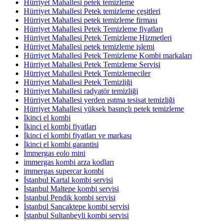
Hürriyet Mahallesi petek temizleme
Hürriyet Mahallesi Petek temizleme çeşitleri
Hürriyet Mahallesi petek temizleme firması
Hürriyet Mahallesi Petek Temizleme fiyatları
Hürriyet Mahallesi Petek Temizleme Hizmetleri
Hürriyet Mahallesi petek temizleme işlemi
Hürriyet Mahallesi Petek Temizleme Kombi markaları
Hürriyet Mahallesi Petek Temizleme Servisi
Hürriyet Mahallesi Petek Temizlemeciler
Hürriyet Mahallesi Petek Temizliği
Hürriyet Mahallesi radyatör temizliği
Hürriyet Mahallesi yerden ısıtma tesisat temizliği
Hürriyet Mahallesi yüksek basınçlı petek temizleme
İkinci el kombi
İkinci el kombi fiyatları
İkinci el kombi fiyatları ve markası
İkinci el kombi garantisi
İmmergas eolo mini
immergas kombi arza kodları
immergas supercar kombi
İstanbul Kartal kombi servisi
İstanbul Maltepe kombi servisi
İstanbul Pendik kombi servisi
İstanbul Sancaktepe kombi servisi
İstanbul Sultanbeyli kombi servisi