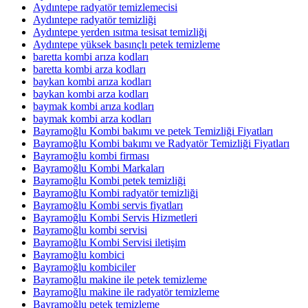
Aydıntepe radyatör temizlemecisi
Aydıntepe radyatör temizliği
Aydıntepe yerden ısıtma tesisat temizliği
Aydıntepe yüksek basınçlı petek temizleme
baretta kombi arıza kodları
baretta kombi arza kodları
baykan kombi arıza kodları
baykan kombi arza kodları
baymak kombi arıza kodları
baymak kombi arza kodları
Bayramoğlu Kombi bakımı ve petek Temizliği Fiyatları
Bayramoğlu Kombi bakımı ve Radyatör Temizliği Fiyatları
Bayramoğlu kombi firması
Bayramoğlu Kombi Markaları
Bayramoğlu Kombi petek temizliği
Bayramoğlu Kombi radyatör temizliği
Bayramoğlu Kombi servis fiyatları
Bayramoğlu Kombi Servis Hizmetleri
Bayramoğlu kombi servisi
Bayramoğlu Kombi Servisi iletişim
Bayramoğlu kombici
Bayramoğlu kombiciler
Bayramoğlu makine ile petek temizleme
Bayramoğlu makine ile radyatör temizleme
Bayramoğlu petek temizleme