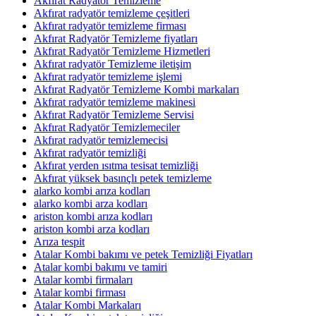
Akfırat Radyatör Temizleme
Akfırat radyatör temizleme çeşitleri
Akfırat radyatör temizleme firması
Akfırat Radyatör Temizleme fiyatları
Akfırat Radyatör Temizleme Hizmetleri
Akfırat radyatör Temizleme iletişim
Akfırat radyatör temizleme işlemi
Akfırat Radyatör Temizleme Kombi markaları
Akfırat radyatör temizleme makinesi
Akfırat Radyatör Temizleme Servisi
Akfırat Radyatör Temizlemeciler
Akfırat radyatör temizlemecisi
Akfırat radyatör temizliği
Akfırat yerden ısıtma tesisat temizliği
Akfırat yüksek basınçlı petek temizleme
alarko kombi arıza kodları
alarko kombi arza kodları
ariston kombi arıza kodları
ariston kombi arza kodları
Arıza tespit
Atalar Kombi bakımı ve petek Temizliği Fiyatları
Atalar kombi bakımı ve tamiri
Atalar kombi firmaları
Atalar kombi firması
Atalar Kombi Markaları