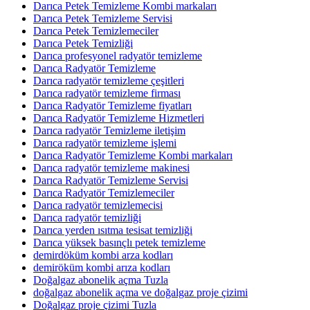
Darıca Petek Temizleme Kombi markaları
Darıca Petek Temizleme Servisi
Darıca Petek Temizlemeciler
Darıca Petek Temizliği
Darıca profesyonel radyatör temizleme
Darıca Radyatör Temizleme
Darıca radyatör temizleme çeşitleri
Darıca radyatör temizleme firması
Darıca Radyatör Temizleme fiyatları
Darıca Radyatör Temizleme Hizmetleri
Darıca radyatör Temizleme iletişim
Darıca radyatör temizleme işlemi
Darıca Radyatör Temizleme Kombi markaları
Darıca radyatör temizleme makinesi
Darıca Radyatör Temizleme Servisi
Darıca Radyatör Temizlemeciler
Darıca radyatör temizlemecisi
Darıca radyatör temizliği
Darıca yerden ısıtma tesisat temizliği
Darıca yüksek basınçlı petek temizleme
demirdöküm kombi arza kodları
demiröküm kombi arıza kodları
Doğalgaz abonelik açma Tuzla
doğalgaz abonelik açma ve doğalgaz proje çizimi
Doğalgaz proje çizimi Tuzla