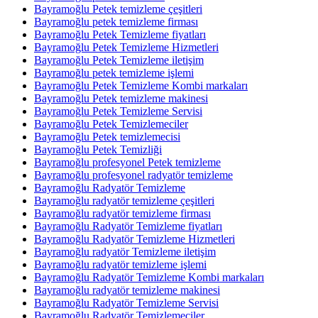
Bayramoğlu Petek temizleme çeşitleri
Bayramoğlu petek temizleme firması
Bayramoğlu Petek Temizleme fiyatları
Bayramoğlu Petek Temizleme Hizmetleri
Bayramoğlu Petek Temizleme iletişim
Bayramoğlu petek temizleme işlemi
Bayramoğlu Petek Temizleme Kombi markaları
Bayramoğlu Petek temizleme makinesi
Bayramoğlu Petek Temizleme Servisi
Bayramoğlu Petek Temizlemeciler
Bayramoğlu Petek temizlemecisi
Bayramoğlu Petek Temizliği
Bayramoğlu profesyonel Petek temizleme
Bayramoğlu profesyonel radyatör temizleme
Bayramoğlu Radyatör Temizleme
Bayramoğlu radyatör temizleme çeşitleri
Bayramoğlu radyatör temizleme firması
Bayramoğlu Radyatör Temizleme fiyatları
Bayramoğlu Radyatör Temizleme Hizmetleri
Bayramoğlu radyatör Temizleme iletişim
Bayramoğlu radyatör temizleme işlemi
Bayramoğlu Radyatör Temizleme Kombi markaları
Bayramoğlu radyatör temizleme makinesi
Bayramoğlu Radyatör Temizleme Servisi
Bayramoğlu Radyatör Temizlemeciler