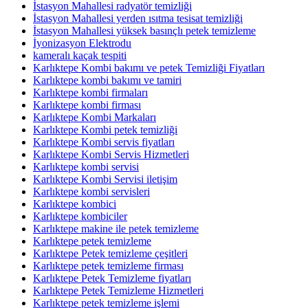
İstasyon Mahallesi radyatör temizliği
İstasyon Mahallesi yerden ısıtma tesisat temizliği
İstasyon Mahallesi yüksek basınçlı petek temizleme
İyonizasyon Elektrodu
kameralı kaçak tespiti
Karlıktepe Kombi bakımı ve petek Temizliği Fiyatları
Karlıktepe kombi bakımı ve tamiri
Karlıktepe kombi firmaları
Karlıktepe kombi firması
Karlıktepe Kombi Markaları
Karlıktepe Kombi petek temizliği
Karlıktepe Kombi servis fiyatları
Karlıktepe Kombi Servis Hizmetleri
Karlıktepe kombi servisi
Karlıktepe Kombi Servisi iletişim
Karlıktepe kombi servisleri
Karlıktepe kombici
Karlıktepe kombiciler
Karlıktepe makine ile petek temizleme
Karlıktepe petek temizleme
Karlıktepe Petek temizleme çeşitleri
Karlıktepe petek temizleme firması
Karlıktepe Petek Temizleme fiyatları
Karlıktepe Petek Temizleme Hizmetleri
Karlıktepe petek temizleme işlemi