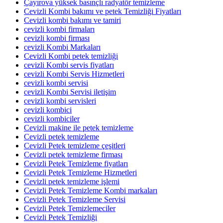
Çayırova yüksek basınçlı radyatör temizleme
Cevizli Kombi bakımı ve petek Temizliği Fiyatları
Cevizli kombi bakımı ve tamiri
cevizli kombi firmaları
cevizli kombi firması
cevizli Kombi Markaları
Cevizli Kombi petek temizliği
cevizli Kombi servis fiyatları
cevizli Kombi Servis Hizmetleri
cevizli kombi servisi
cevizli Kombi Servisi iletişim
cevizli kombi servisleri
cevizli kombici
cevizli kombiciler
Cevizli makine ile petek temizleme
Cevizli petek temizleme
Cevizli Petek temizleme çeşitleri
Cevizli petek temizleme firması
Cevizli Petek Temizleme fiyatları
Cevizli Petek Temizleme Hizmetleri
Cevizli petek temizleme işlemi
Cevizli Petek Temizleme Kombi markaları
Cevizli Petek Temizleme Servisi
Cevizli Petek Temizlemeciler
Cevizli Petek Temizliği