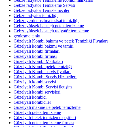
Gebze radyatör Temizleme Kombi markaları
Gebze radyatör Temizleme Servisi
Gebze radyatör Temizlemeciler
Gebze radyatör temizliği
Gebze yerden ısıtma tesisat temizliği
Gebze yüksek basınçlı petek temizleme
Gebze yüksek basınçlı radyatör temizleme
genleşme tankı
Güzelyalı Kombi bakımı ve petek Temizliği Fiyatları
Güzelyalı kombi bakımı ve tamiri
Güzelyalı kombi firmaları
Güzelyalı kombi firması
Güzelyalı Kombi Markaları
Güzelyalı Kombi petek temizliği
Güzelyalı Kombi servis fiyatları
Güzelyalı Kombi Servis Hizmetleri
Güzelyalı kombi servisi
Güzelyalı Kombi Servisi iletişim
Güzelyalı kombi servisleri
Güzelyalı kombici
Güzelyalı kombiciler
Güzelyalı makine ile petek temizleme
Güzelyalı petek temizleme
Güzelyalı Petek temizleme çeşitleri
Güzelyalı petek temizleme firması