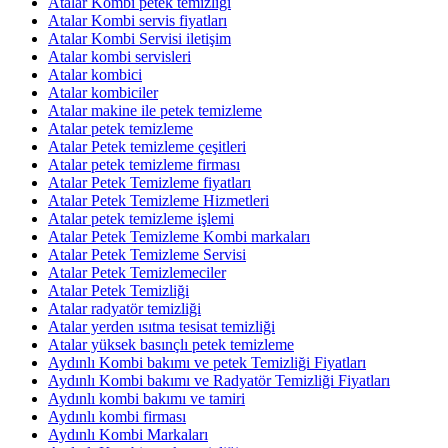
Atalar Kombi petek temizliği
Atalar Kombi servis fiyatları
Atalar Kombi Servisi iletişim
Atalar kombi servisleri
Atalar kombici
Atalar kombiciler
Atalar makine ile petek temizleme
Atalar petek temizleme
Atalar Petek temizleme çeşitleri
Atalar petek temizleme firması
Atalar Petek Temizleme fiyatları
Atalar Petek Temizleme Hizmetleri
Atalar petek temizleme işlemi
Atalar Petek Temizleme Kombi markaları
Atalar Petek Temizleme Servisi
Atalar Petek Temizlemeciler
Atalar Petek Temizliği
Atalar radyatör temizliği
Atalar yerden ısıtma tesisat temizliği
Atalar yüksek basınçlı petek temizleme
Aydınlı Kombi bakımı ve petek Temizliği Fiyatları
Aydınlı Kombi bakımı ve Radyatör Temizliği Fiyatları
Aydınlı kombi bakımı ve tamiri
Aydınlı kombi firması
Aydınlı Kombi Markaları