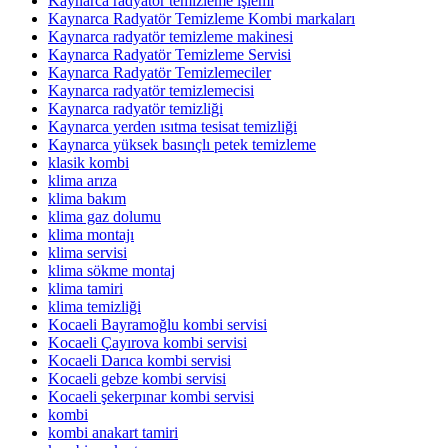
Kaynarca radyatör temizleme işlemi
Kaynarca Radyatör Temizleme Kombi markaları
Kaynarca radyatör temizleme makinesi
Kaynarca Radyatör Temizleme Servisi
Kaynarca Radyatör Temizlemeciler
Kaynarca radyatör temizlemecisi
Kaynarca radyatör temizliği
Kaynarca yerden ısıtma tesisat temizliği
Kaynarca yüksek basınçlı petek temizleme
klasik kombi
klima arıza
klima bakım
klima gaz dolumu
klima montajı
klima servisi
klima sökme montaj
klima tamiri
klima temizliği
Kocaeli Bayramoğlu kombi servisi
Kocaeli Çayırova kombi servisi
Kocaeli Darıca kombi servisi
Kocaeli gebze kombi servisi
Kocaeli şekerpınar kombi servisi
kombi
kombi anakart tamiri