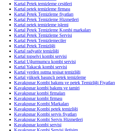
Kartal Petek temizleme çeşitleri
Kartal petek temizleme firması
Kartal Petek Temizleme fiyatları
Kartal Petek Temizleme Hizmetleri
Kartal petek temizleme işlemi
Kartal Petek Temizleme Kombi markaları
Kartal Petek Temizleme Servisi
Kartal Petek Temizlemeciler
Kartal Petek Temizliği
Kartal radyatör temizliği
Kartal topselvi kombi servisi
Kartal Uğurmumcu kombi servisi
Kartal Yakacık kombi servisi
Kartal yerden ısıtma tesisat temizliği
Kartal yüksek basınçlı petek temizleme
Kavakpınar Kombi bakımı ve petek Temizliği Fiyatları
Kavakpınar kombi bakımı ve tamiri
Kavakpınar kombi firmaları
Kavakpınar kombi firması
Kavakpınar Kombi Markaları
Kavakpınar Kombi petek temizliği
Kavakpınar Kombi servis fiyatları
Kavakpınar Kombi Servis Hizmetleri
Kavakpınar kombi servisi
Kavakpınar Kombi Servisi iletişim