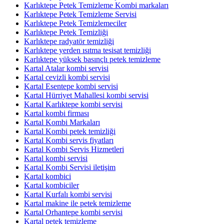
Karlıktepe Petek Temizleme Kombi markaları
Karlıktepe Petek Temizleme Servisi
Karlıktepe Petek Temizlemeciler
Karlıktepe Petek Temizliği
Karlıktepe radyatör temizliği
Karlıktepe yerden ısıtma tesisat temizliği
Karlıktepe yüksek basınçlı petek temizleme
Kartal Atalar kombi servisi
Kartal cevizli kombi servisi
Kartal Esentepe kombi servisi
Kartal Hürriyet Mahallesi kombi servisi
Kartal Karlıktepe kombi servisi
Kartal kombi firması
Kartal Kombi Markaları
Kartal Kombi petek temizliği
Kartal Kombi servis fiyatları
Kartal Kombi Servis Hizmetleri
Kartal kombi servisi
Kartal Kombi Servisi iletişim
Kartal kombici
Kartal kombiciler
Kartal Kurfalı kombi servisi
Kartal makine ile petek temizleme
Kartal Orhantepe kombi servisi
Kartal petek temizleme