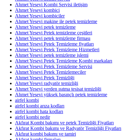
Ahmet Yesevi Kombi Servisi iletişim
Ahmet Yesevi kombici
Ahmet Yesevi kombiciler
Ahmet Yesevi makine ile petek temizleme
Ahmet Yesevi petek temizleme
Ahmet Yesevi Petek temizleme çeşitleri
Ahmet Yesevi petek temizleme firması
Ahmet Yesevi Petek Temizleme fiyatları
Ahmet Yesevi Petek Temizleme Hizmetleri
Ahmet Yesevi petek temizleme işlemi
Ahmet Yesevi Petek Temizleme Kombi markaları
Ahmet Yesevi Petek Temizleme Servisi
Ahmet Yesevi Petek Temizlemeciler
Ahmet Yesevi Petek Temizliği
Ahmet Yesevi radyatör temizliği
Ahmet Yesevi yerden ısıtma tesisat temizliği
Ahmet Yesevi yüksek basınçlı petek temizleme
airfel kombi
airfel kombi arıza kodları
airfel kombi hata kodları
airfel kombi nedir
Akfırat Kombi bakımı ve petek Temizliği Fiyatları
Akfırat Kombi bakımı ve Radyatör Temizliği Fiyatları
Akfırat kombi bakımı ve tamiri
Akfırat kombi firmaları