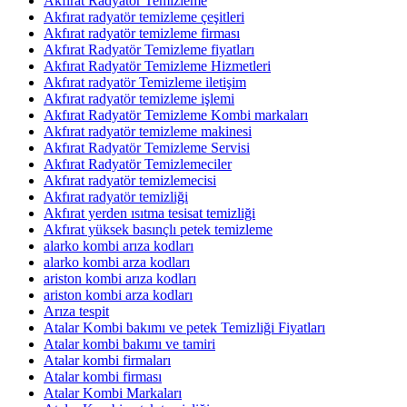
Akfırat Radyatör Temizleme
Akfırat radyatör temizleme çeşitleri
Akfırat radyatör temizleme firması
Akfırat Radyatör Temizleme fiyatları
Akfırat Radyatör Temizleme Hizmetleri
Akfırat radyatör Temizleme iletişim
Akfırat radyatör temizleme işlemi
Akfırat Radyatör Temizleme Kombi markaları
Akfırat radyatör temizleme makinesi
Akfırat Radyatör Temizleme Servisi
Akfırat Radyatör Temizlemeciler
Akfırat radyatör temizlemecisi
Akfırat radyatör temizliği
Akfırat yerden ısıtma tesisat temizliği
Akfırat yüksek basınçlı petek temizleme
alarko kombi arıza kodları
alarko kombi arza kodları
ariston kombi arıza kodları
ariston kombi arza kodları
Arıza tespit
Atalar Kombi bakımı ve petek Temizliği Fiyatları
Atalar kombi bakımı ve tamiri
Atalar kombi firmaları
Atalar kombi firması
Atalar Kombi Markaları