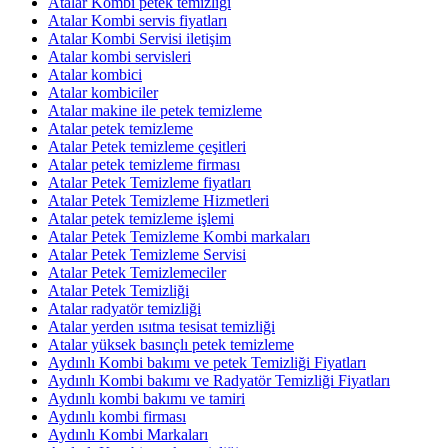
Atalar Kombi petek temizliği
Atalar Kombi servis fiyatları
Atalar Kombi Servisi iletişim
Atalar kombi servisleri
Atalar kombici
Atalar kombiciler
Atalar makine ile petek temizleme
Atalar petek temizleme
Atalar Petek temizleme çeşitleri
Atalar petek temizleme firması
Atalar Petek Temizleme fiyatları
Atalar Petek Temizleme Hizmetleri
Atalar petek temizleme işlemi
Atalar Petek Temizleme Kombi markaları
Atalar Petek Temizleme Servisi
Atalar Petek Temizlemeciler
Atalar Petek Temizliği
Atalar radyatör temizliği
Atalar yerden ısıtma tesisat temizliği
Atalar yüksek basınçlı petek temizleme
Aydınlı Kombi bakımı ve petek Temizliği Fiyatları
Aydınlı Kombi bakımı ve Radyatör Temizliği Fiyatları
Aydınlı kombi bakımı ve tamiri
Aydınlı kombi firması
Aydınlı Kombi Markaları