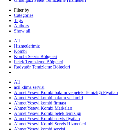
Orhangazi Petek Temizleme Hizmetleri
Filter by
Categories
Tags
Authors
Show all
All
Hizmetlerimiz
Kombi
Kombi Servis Bölgeleri
Petek Temizleme Bölgeleri
Radyatör Temizleme Bölgeleri
All
acil klima servisi
Ahmet Yesevi Kombi bakımı ve petek Temizliği Fiyatları
Ahmet Yesevi kombi bakımı ve tamiri
Ahmet Yesevi kombi firması
Ahmet Yesevi Kombi Markaları
Ahmet Yesevi Kombi petek temizliği
Ahmet Yesevi Kombi servis fiyatları
Ahmet Yesevi Kombi Servis Hizmetleri
Ahmet Yesevi kombi servisi