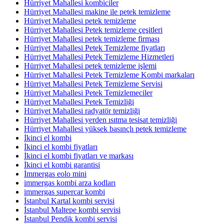
Hürriyet Mahallesi kombiciler
Hürriyet Mahallesi makine ile petek temizleme
Hürriyet Mahallesi petek temizleme
Hürriyet Mahallesi Petek temizleme çeşitleri
Hürriyet Mahallesi petek temizleme firması
Hürriyet Mahallesi Petek Temizleme fiyatları
Hürriyet Mahallesi Petek Temizleme Hizmetleri
Hürriyet Mahallesi petek temizleme işlemi
Hürriyet Mahallesi Petek Temizleme Kombi markaları
Hürriyet Mahallesi Petek Temizleme Servisi
Hürriyet Mahallesi Petek Temizlemeciler
Hürriyet Mahallesi Petek Temizliği
Hürriyet Mahallesi radyatör temizliği
Hürriyet Mahallesi yerden ısıtma tesisat temizliği
Hürriyet Mahallesi yüksek basınçlı petek temizleme
İkinci el kombi
İkinci el kombi fiyatları
İkinci el kombi fiyatları ve markası
İkinci el kombi garantisi
İmmergas eolo mini
immergas kombi arza kodları
immergas supercar kombi
İstanbul Kartal kombi servisi
İstanbul Maltepe kombi servisi
İstanbul Pendik kombi servisi