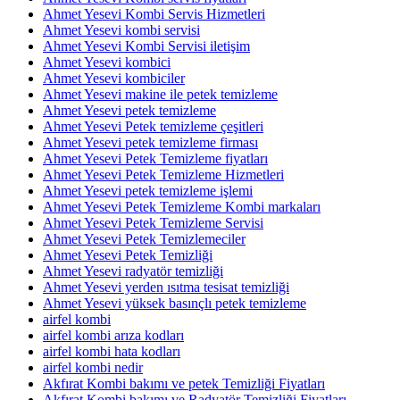
Ahmet Yesevi Kombi Servis Hizmetleri
Ahmet Yesevi kombi servisi
Ahmet Yesevi Kombi Servisi iletişim
Ahmet Yesevi kombici
Ahmet Yesevi kombiciler
Ahmet Yesevi makine ile petek temizleme
Ahmet Yesevi petek temizleme
Ahmet Yesevi Petek temizleme çeşitleri
Ahmet Yesevi petek temizleme firması
Ahmet Yesevi Petek Temizleme fiyatları
Ahmet Yesevi Petek Temizleme Hizmetleri
Ahmet Yesevi petek temizleme işlemi
Ahmet Yesevi Petek Temizleme Kombi markaları
Ahmet Yesevi Petek Temizleme Servisi
Ahmet Yesevi Petek Temizlemeciler
Ahmet Yesevi Petek Temizliği
Ahmet Yesevi radyatör temizliği
Ahmet Yesevi yerden ısıtma tesisat temizliği
Ahmet Yesevi yüksek basınçlı petek temizleme
airfel kombi
airfel kombi arıza kodları
airfel kombi hata kodları
airfel kombi nedir
Akfırat Kombi bakımı ve petek Temizliği Fiyatları
Akfırat Kombi bakımı ve Radyatör Temizliği Fiyatları