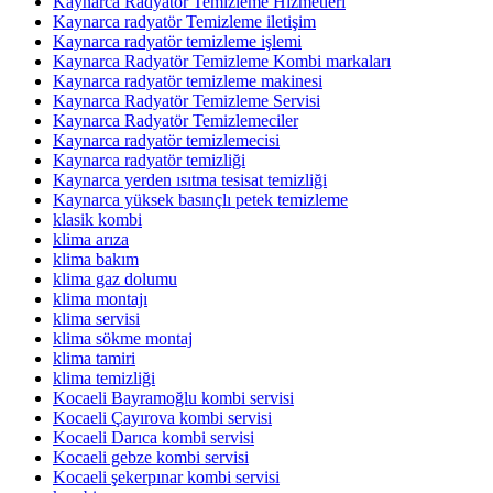
Kaynarca Radyatör Temizleme Hizmetleri
Kaynarca radyatör Temizleme iletişim
Kaynarca radyatör temizleme işlemi
Kaynarca Radyatör Temizleme Kombi markaları
Kaynarca radyatör temizleme makinesi
Kaynarca Radyatör Temizleme Servisi
Kaynarca Radyatör Temizlemeciler
Kaynarca radyatör temizlemecisi
Kaynarca radyatör temizliği
Kaynarca yerden ısıtma tesisat temizliği
Kaynarca yüksek basınçlı petek temizleme
klasik kombi
klima arıza
klima bakım
klima gaz dolumu
klima montajı
klima servisi
klima sökme montaj
klima tamiri
klima temizliği
Kocaeli Bayramoğlu kombi servisi
Kocaeli Çayırova kombi servisi
Kocaeli Darıca kombi servisi
Kocaeli gebze kombi servisi
Kocaeli şekerpınar kombi servisi