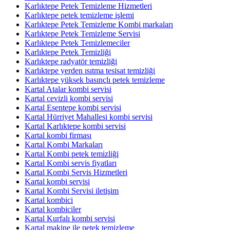
Karlıktepe Petek Temizleme Hizmetleri
Karlıktepe petek temizleme işlemi
Karlıktepe Petek Temizleme Kombi markaları
Karlıktepe Petek Temizleme Servisi
Karlıktepe Petek Temizlemeciler
Karlıktepe Petek Temizliği
Karlıktepe radyatör temizliği
Karlıktepe yerden ısıtma tesisat temizliği
Karlıktepe yüksek basınçlı petek temizleme
Kartal Atalar kombi servisi
Kartal cevizli kombi servisi
Kartal Esentepe kombi servisi
Kartal Hürriyet Mahallesi kombi servisi
Kartal Karlıktepe kombi servisi
Kartal kombi firması
Kartal Kombi Markaları
Kartal Kombi petek temizliği
Kartal Kombi servis fiyatları
Kartal Kombi Servis Hizmetleri
Kartal kombi servisi
Kartal Kombi Servisi iletişim
Kartal kombici
Kartal kombiciler
Kartal Kurfalı kombi servisi
Kartal makine ile petek temizleme