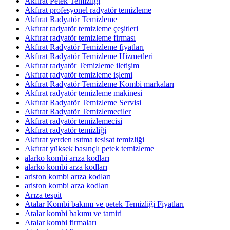
Akfırat Petek Temizliği
Akfırat profesyonel radyatör temizleme
Akfırat Radyatör Temizleme
Akfırat radyatör temizleme çeşitleri
Akfırat radyatör temizleme firması
Akfırat Radyatör Temizleme fiyatları
Akfırat Radyatör Temizleme Hizmetleri
Akfırat radyatör Temizleme iletişim
Akfırat radyatör temizleme işlemi
Akfırat Radyatör Temizleme Kombi markaları
Akfırat radyatör temizleme makinesi
Akfırat Radyatör Temizleme Servisi
Akfırat Radyatör Temizlemeciler
Akfırat radyatör temizlemecisi
Akfırat radyatör temizliği
Akfırat yerden ısıtma tesisat temizliği
Akfırat yüksek basınçlı petek temizleme
alarko kombi arıza kodları
alarko kombi arza kodları
ariston kombi arıza kodları
ariston kombi arza kodları
Arıza tespit
Atalar Kombi bakımı ve petek Temizliği Fiyatları
Atalar kombi bakımı ve tamiri
Atalar kombi firmaları