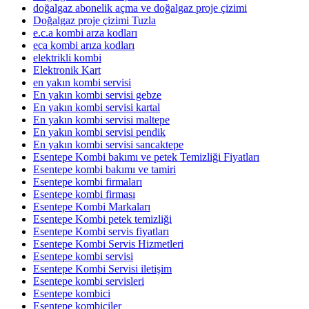
doğalgaz abonelik açma ve doğalgaz proje çizimi
Doğalgaz proje çizimi Tuzla
e.c.a kombi arza kodları
eca kombi arıza kodları
elektrikli kombi
Elektronik Kart
en yakın kombi servisi
En yakın kombi servisi gebze
En yakın kombi servisi kartal
En yakın kombi servisi maltepe
En yakın kombi servisi pendik
En yakın kombi servisi sancaktepe
Esentepe Kombi bakımı ve petek Temizliği Fiyatları
Esentepe kombi bakımı ve tamiri
Esentepe kombi firmaları
Esentepe kombi firması
Esentepe Kombi Markaları
Esentepe Kombi petek temizliği
Esentepe Kombi servis fiyatları
Esentepe Kombi Servis Hizmetleri
Esentepe kombi servisi
Esentepe Kombi Servisi iletişim
Esentepe kombi servisleri
Esentepe kombici
Esentepe kombiciler