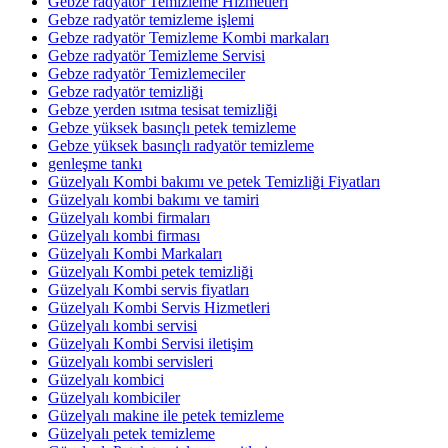
Gebze radyatör Temizleme Hizmetleri
Gebze radyatör temizleme işlemi
Gebze radyatör Temizleme Kombi markaları
Gebze radyatör Temizleme Servisi
Gebze radyatör Temizlemeciler
Gebze radyatör temizliği
Gebze yerden ısıtma tesisat temizliği
Gebze yüksek basınçlı petek temizleme
Gebze yüksek basınçlı radyatör temizleme
genleşme tankı
Güzelyalı Kombi bakımı ve petek Temizliği Fiyatları
Güzelyalı kombi bakımı ve tamiri
Güzelyalı kombi firmaları
Güzelyalı kombi firması
Güzelyalı Kombi Markaları
Güzelyalı Kombi petek temizliği
Güzelyalı Kombi servis fiyatları
Güzelyalı Kombi Servis Hizmetleri
Güzelyalı kombi servisi
Güzelyalı Kombi Servisi iletişim
Güzelyalı kombi servisleri
Güzelyalı kombici
Güzelyalı kombiciler
Güzelyalı makine ile petek temizleme
Güzelyalı petek temizleme