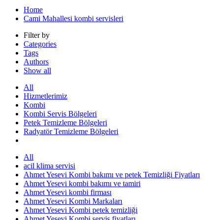
Home
Cami Mahallesi kombi servisleri
Filter by
Categories
Tags
Authors
Show all
All
Hizmetlerimiz
Kombi
Kombi Servis Bölgeleri
Petek Temizleme Bölgeleri
Radyatör Temizleme Bölgeleri
All
acil klima servisi
Ahmet Yesevi Kombi bakımı ve petek Temizliği Fiyatları
Ahmet Yesevi kombi bakımı ve tamiri
Ahmet Yesevi kombi firması
Ahmet Yesevi Kombi Markaları
Ahmet Yesevi Kombi petek temizliği
Ahmet Yesevi Kombi servis fiyatları