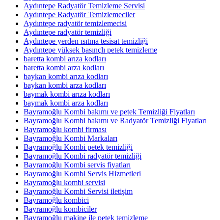
Aydıntepe Radyatör Temizleme Servisi
Aydıntepe Radyatör Temizlemeciler
Aydıntepe radyatör temizlemecisi
Aydıntepe radyatör temizliği
Aydıntepe yerden ısıtma tesisat temizliği
Aydıntepe yüksek basınçlı petek temizleme
baretta kombi arıza kodları
baretta kombi arza kodları
baykan kombi arıza kodları
baykan kombi arza kodları
baymak kombi arıza kodları
baymak kombi arza kodları
Bayramoğlu Kombi bakımı ve petek Temizliği Fiyatları
Bayramoğlu Kombi bakımı ve Radyatör Temizliği Fiyatları
Bayramoğlu kombi firması
Bayramoğlu Kombi Markaları
Bayramoğlu Kombi petek temizliği
Bayramoğlu Kombi radyatör temizliği
Bayramoğlu Kombi servis fiyatları
Bayramoğlu Kombi Servis Hizmetleri
Bayramoğlu kombi servisi
Bayramoğlu Kombi Servisi iletişim
Bayramoğlu kombici
Bayramoğlu kombiciler
Bayramoğlu makine ile petek temizleme