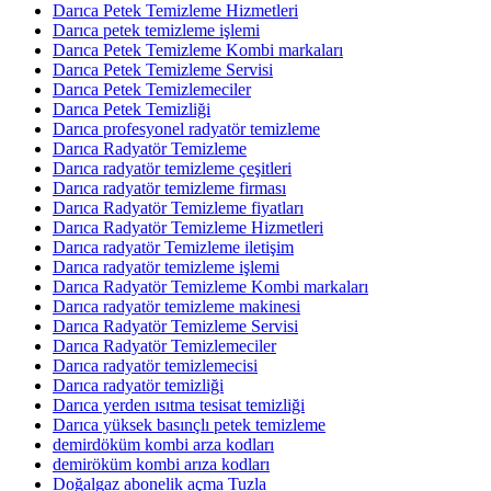
Darıca Petek Temizleme Hizmetleri
Darıca petek temizleme işlemi
Darıca Petek Temizleme Kombi markaları
Darıca Petek Temizleme Servisi
Darıca Petek Temizlemeciler
Darıca Petek Temizliği
Darıca profesyonel radyatör temizleme
Darıca Radyatör Temizleme
Darıca radyatör temizleme çeşitleri
Darıca radyatör temizleme firması
Darıca Radyatör Temizleme fiyatları
Darıca Radyatör Temizleme Hizmetleri
Darıca radyatör Temizleme iletişim
Darıca radyatör temizleme işlemi
Darıca Radyatör Temizleme Kombi markaları
Darıca radyatör temizleme makinesi
Darıca Radyatör Temizleme Servisi
Darıca Radyatör Temizlemeciler
Darıca radyatör temizlemecisi
Darıca radyatör temizliği
Darıca yerden ısıtma tesisat temizliği
Darıca yüksek basınçlı petek temizleme
demirdöküm kombi arza kodları
demiröküm kombi arıza kodları
Doğalgaz abonelik açma Tuzla