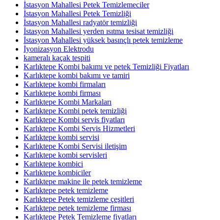
İstasyon Mahallesi Petek Temizlemeciler
İstasyon Mahallesi Petek Temizliği
İstasyon Mahallesi radyatör temizliği
İstasyon Mahallesi yerden ısıtma tesisat temizliği
İstasyon Mahallesi yüksek basınçlı petek temizleme
İyonizasyon Elektrodu
kameralı kaçak tespiti
Karlıktepe Kombi bakımı ve petek Temizliği Fiyatları
Karlıktepe kombi bakımı ve tamiri
Karlıktepe kombi firmaları
Karlıktepe kombi firması
Karlıktepe Kombi Markaları
Karlıktepe Kombi petek temizliği
Karlıktepe Kombi servis fiyatları
Karlıktepe Kombi Servis Hizmetleri
Karlıktepe kombi servisi
Karlıktepe Kombi Servisi iletişim
Karlıktepe kombi servisleri
Karlıktepe kombici
Karlıktepe kombiciler
Karlıktepe makine ile petek temizleme
Karlıktepe petek temizleme
Karlıktepe Petek temizleme çeşitleri
Karlıktepe petek temizleme firması
Karlıktepe Petek Temizleme fiyatları