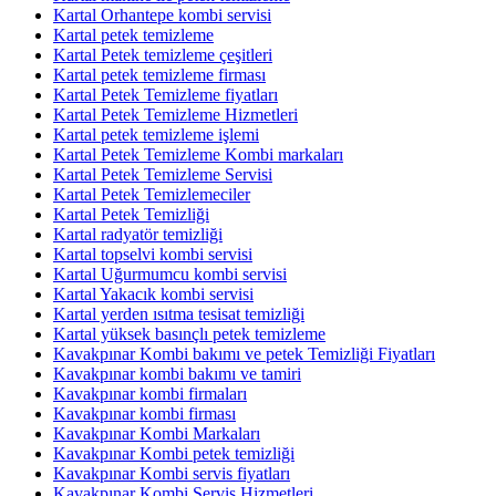
Kartal Orhantepe kombi servisi
Kartal petek temizleme
Kartal Petek temizleme çeşitleri
Kartal petek temizleme firması
Kartal Petek Temizleme fiyatları
Kartal Petek Temizleme Hizmetleri
Kartal petek temizleme işlemi
Kartal Petek Temizleme Kombi markaları
Kartal Petek Temizleme Servisi
Kartal Petek Temizlemeciler
Kartal Petek Temizliği
Kartal radyatör temizliği
Kartal topselvi kombi servisi
Kartal Uğurmumcu kombi servisi
Kartal Yakacık kombi servisi
Kartal yerden ısıtma tesisat temizliği
Kartal yüksek basınçlı petek temizleme
Kavakpınar Kombi bakımı ve petek Temizliği Fiyatları
Kavakpınar kombi bakımı ve tamiri
Kavakpınar kombi firmaları
Kavakpınar kombi firması
Kavakpınar Kombi Markaları
Kavakpınar Kombi petek temizliği
Kavakpınar Kombi servis fiyatları
Kavakpınar Kombi Servis Hizmetleri