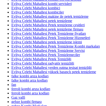
Evliya Çelebi Mahallesi kombi servisleri
Evliya Çelebi Mahallesi kombici
Evliya Çelebi Mahallesi kombiciler
Evliya Çelebi Mahallesi makine ile petek temizleme
Evliya Çelebi Mahallesi petek temizleme
Evliya Çelebi Mahallesi Petek temizleme çeşitleri
Evliya Çelebi Mahallesi petek temizleme firması
Evliya Çelebi Mahallesi Petek Temizleme fiyatları
Evliya Çelebi Mahallesi Petek Temizleme Hizmetleri
Evliya Çelebi Mahallesi petek temizleme işlemi
Evliya Çelebi Mahallesi Petek Temizleme Kombi markaları
Evliya Çelebi Mahallesi Petek Temizleme Servisi
Evliya Çelebi Mahallesi Petek Temizlemeciler
Evliya Çelebi Mahallesi Petek Temizliği
Evliya Çelebi Mahallesi radyatör temizliği
Evliya Çelebi Mahallesi yerden ısıtma tesisat temizliği
Evliya Çelebi Mahallesi yüksek basınçlı petek temizleme
falke kombi arıza kodları
falke kombi arza kodları
fan
ferroli kombi arıza kodları
ferroli kombi arza kodları
Gaz valfi
gebze kombi firması
gebze Kombi Markaları