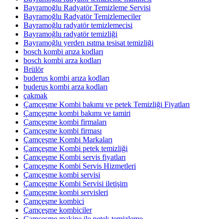
Bayramoğlu Radyatör Temizleme Servisi
Bayramoğlu Radyatör Temizlemeciler
Bayramoğlu radyatör temizlemecisi
Bayramoğlu radyatör temizliği
Bayramoğlu yerden ısıtma tesisat temizliği
bosch kombi arıza kodları
bosch kombi arza kodları
Brülör
buderus kombi arıza kodları
buderus kombi arza kodları
çakmak
Çamçeşme Kombi bakımı ve petek Temizliği Fiyatları
Çamçeşme kombi bakımı ve tamiri
Çamçeşme kombi firmaları
Çamçeşme kombi firması
Çamçeşme Kombi Markaları
Çamçeşme Kombi petek temizliği
Çamçeşme Kombi servis fiyatları
Çamçeşme Kombi Servis Hizmetleri
Çamçeşme kombi servisi
Çamçeşme Kombi Servisi iletişim
Çamçeşme kombi servisleri
Çamçeşme kombici
Çamçeşme kombiciler
Çamçeşme makine ile petek temizleme