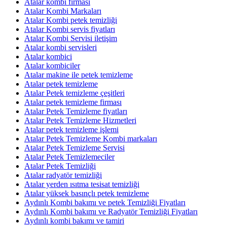
Atalar kombi firması
Atalar Kombi Markaları
Atalar Kombi petek temizliği
Atalar Kombi servis fiyatları
Atalar Kombi Servisi iletişim
Atalar kombi servisleri
Atalar kombici
Atalar kombiciler
Atalar makine ile petek temizleme
Atalar petek temizleme
Atalar Petek temizleme çeşitleri
Atalar petek temizleme firması
Atalar Petek Temizleme fiyatları
Atalar Petek Temizleme Hizmetleri
Atalar petek temizleme işlemi
Atalar Petek Temizleme Kombi markaları
Atalar Petek Temizleme Servisi
Atalar Petek Temizlemeciler
Atalar Petek Temizliği
Atalar radyatör temizliği
Atalar yerden ısıtma tesisat temizliği
Atalar yüksek basınçlı petek temizleme
Aydınlı Kombi bakımı ve petek Temizliği Fiyatları
Aydınlı Kombi bakımı ve Radyatör Temizliği Fiyatları
Aydınlı kombi bakımı ve tamiri