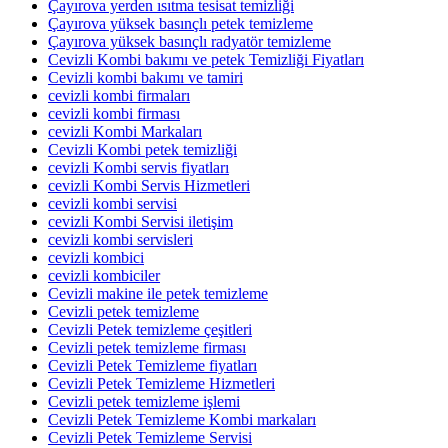
Çayırova yerden ısıtma tesisat temizliği
Çayırova yüksek basınçlı petek temizleme
Çayırova yüksek basınçlı radyatör temizleme
Cevizli Kombi bakımı ve petek Temizliği Fiyatları
Cevizli kombi bakımı ve tamiri
cevizli kombi firmaları
cevizli kombi firması
cevizli Kombi Markaları
Cevizli Kombi petek temizliği
cevizli Kombi servis fiyatları
cevizli Kombi Servis Hizmetleri
cevizli kombi servisi
cevizli Kombi Servisi iletişim
cevizli kombi servisleri
cevizli kombici
cevizli kombiciler
Cevizli makine ile petek temizleme
Cevizli petek temizleme
Cevizli Petek temizleme çeşitleri
Cevizli petek temizleme firması
Cevizli Petek Temizleme fiyatları
Cevizli Petek Temizleme Hizmetleri
Cevizli petek temizleme işlemi
Cevizli Petek Temizleme Kombi markaları
Cevizli Petek Temizleme Servisi