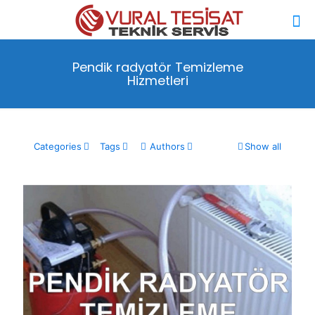
Pendik radyatör Temizleme
Hizmetleri
Categories
Tags
Authors
Show all