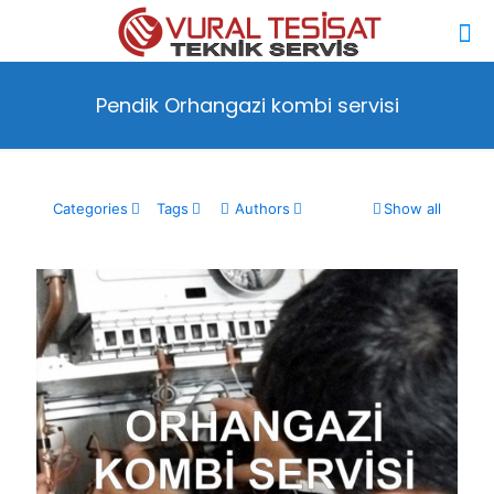
Pendik Orhangazi kombi servisi
Categories
Tags
Authors
Show all