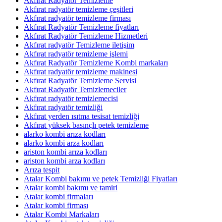
Akfırat Radyatör Temizleme
Akfırat radyatör temizleme çeşitleri
Akfırat radyatör temizleme firması
Akfırat Radyatör Temizleme fiyatları
Akfırat Radyatör Temizleme Hizmetleri
Akfırat radyatör Temizleme iletişim
Akfırat radyatör temizleme işlemi
Akfırat Radyatör Temizleme Kombi markaları
Akfırat radyatör temizleme makinesi
Akfırat Radyatör Temizleme Servisi
Akfırat Radyatör Temizlemeciler
Akfırat radyatör temizlemecisi
Akfırat radyatör temizliği
Akfırat yerden ısıtma tesisat temizliği
Akfırat yüksek basınçlı petek temizleme
alarko kombi arıza kodları
alarko kombi arza kodları
ariston kombi arıza kodları
ariston kombi arza kodları
Arıza tespit
Atalar Kombi bakımı ve petek Temizliği Fiyatları
Atalar kombi bakımı ve tamiri
Atalar kombi firmaları
Atalar kombi firması
Atalar Kombi Markaları