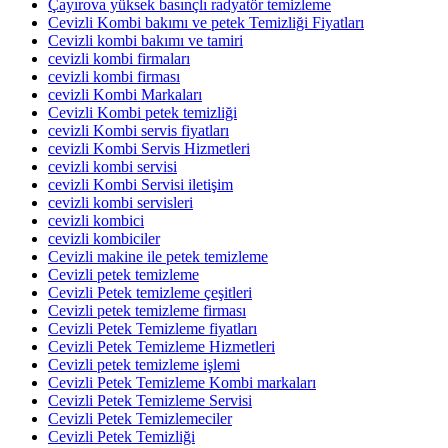
Çayırova yüksek basınçlı radyatör temizleme
Cevizli Kombi bakımı ve petek Temizliği Fiyatları
Cevizli kombi bakımı ve tamiri
cevizli kombi firmaları
cevizli kombi firması
cevizli Kombi Markaları
Cevizli Kombi petek temizliği
cevizli Kombi servis fiyatları
cevizli Kombi Servis Hizmetleri
cevizli kombi servisi
cevizli Kombi Servisi iletişim
cevizli kombi servisleri
cevizli kombici
cevizli kombiciler
Cevizli makine ile petek temizleme
Cevizli petek temizleme
Cevizli Petek temizleme çeşitleri
Cevizli petek temizleme firması
Cevizli Petek Temizleme fiyatları
Cevizli Petek Temizleme Hizmetleri
Cevizli petek temizleme işlemi
Cevizli Petek Temizleme Kombi markaları
Cevizli Petek Temizleme Servisi
Cevizli Petek Temizlemeciler
Cevizli Petek Temizliği