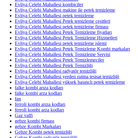
Evliya Çelebi Mahallesi kombiciler
Evliya Çelebi Mahallesi makine ile petek temizleme
Evliya Çelebi Mahallesi petek temizleme
Evliya Çelebi Mahallesi Petek temizleme çeşitleri
Evliya Çelebi Mahallesi petek temizleme firması
Evliya Çelebi Mahallesi Petek Temizleme fiyatları
Evliya Çelebi Mahallesi Petek Temizleme Hizmetleri
Evliya Çelebi Mahallesi petek temizleme işlemi
Evliya Çelebi Mahallesi Petek Temizleme Kombi markaları
Evliya Çelebi Mahallesi Petek Temizleme Servisi
Evliya Çelebi Mahallesi Petek Temizlemeciler
Evliya Çelebi Mahallesi Petek Temizliği
Evliya Çelebi Mahallesi radyatör temizliği
Evliya Çelebi Mahallesi yerden ısıtma tesisat temizliği
Evliya Çelebi Mahallesi yüksek basınçlı petek temizleme
falke kombi arıza kodları
falke kombi arza kodları
fan
ferroli kombi arıza kodları
ferroli kombi arza kodları
Gaz valfi
gebze kombi firması
gebze Kombi Markaları
Gebze Kombi petek temizliği
Gebze Kombi radyatör temizliği