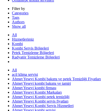
Orhantepe kombi servisleri
Filter by
Categories
Tags
Authors
Show all
All
Hizmetlerimiz
Kombi
Kombi Servis Bölgeleri
Petek Temizleme Bölgeleri
Radyatör Temizleme Bölgeleri
All
acil klima servisi
Ahmet Yesevi Kombi bakımı ve petek Temizliği Fiyatları
Ahmet Yesevi kombi bakımı ve tamiri
Ahmet Yesevi kombi firması
Ahmet Yesevi Kombi Markaları
Ahmet Yesevi Kombi petek temizliği
Ahmet Yesevi Kombi servis fiyatları
Ahmet Yesevi Kombi Servis Hizmetleri
Ahmet Yesevi kombi servisi