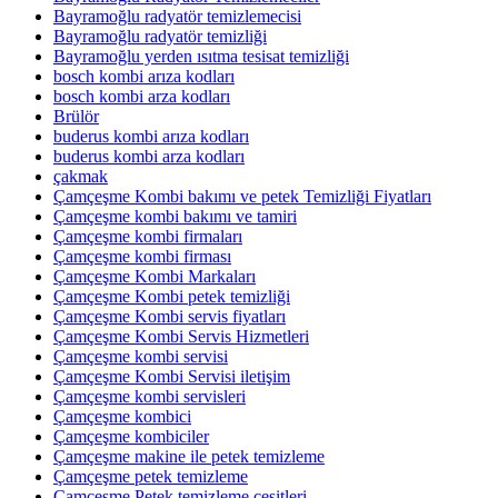
Bayramoğlu radyatör temizlemecisi
Bayramoğlu radyatör temizliği
Bayramoğlu yerden ısıtma tesisat temizliği
bosch kombi arıza kodları
bosch kombi arza kodları
Brülör
buderus kombi arıza kodları
buderus kombi arza kodları
çakmak
Çamçeşme Kombi bakımı ve petek Temizliği Fiyatları
Çamçeşme kombi bakımı ve tamiri
Çamçeşme kombi firmaları
Çamçeşme kombi firması
Çamçeşme Kombi Markaları
Çamçeşme Kombi petek temizliği
Çamçeşme Kombi servis fiyatları
Çamçeşme Kombi Servis Hizmetleri
Çamçeşme kombi servisi
Çamçeşme Kombi Servisi iletişim
Çamçeşme kombi servisleri
Çamçeşme kombici
Çamçeşme kombiciler
Çamçeşme makine ile petek temizleme
Çamçeşme petek temizleme
Çamçeşme Petek temizleme çeşitleri