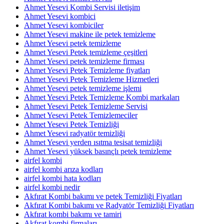
Ahmet Yesevi Kombi Servisi iletişim
Ahmet Yesevi kombici
Ahmet Yesevi kombiciler
Ahmet Yesevi makine ile petek temizleme
Ahmet Yesevi petek temizleme
Ahmet Yesevi Petek temizleme çeşitleri
Ahmet Yesevi petek temizleme firması
Ahmet Yesevi Petek Temizleme fiyatları
Ahmet Yesevi Petek Temizleme Hizmetleri
Ahmet Yesevi petek temizleme işlemi
Ahmet Yesevi Petek Temizleme Kombi markaları
Ahmet Yesevi Petek Temizleme Servisi
Ahmet Yesevi Petek Temizlemeciler
Ahmet Yesevi Petek Temizliği
Ahmet Yesevi radyatör temizliği
Ahmet Yesevi yerden ısıtma tesisat temizliği
Ahmet Yesevi yüksek basınçlı petek temizleme
airfel kombi
airfel kombi arıza kodları
airfel kombi hata kodları
airfel kombi nedir
Akfırat Kombi bakımı ve petek Temizliği Fiyatları
Akfırat Kombi bakımı ve Radyatör Temizliği Fiyatları
Akfırat kombi bakımı ve tamiri
Akfırat kombi firmaları