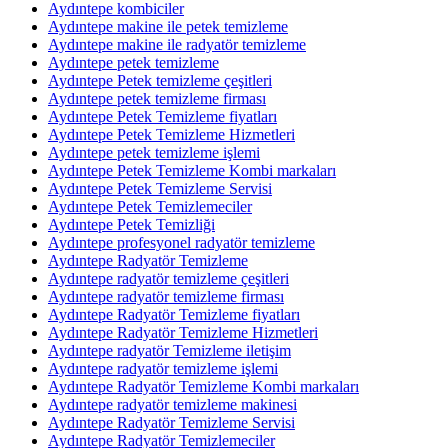
Aydıntepe kombiciler
Aydıntepe makine ile petek temizleme
Aydıntepe makine ile radyatör temizleme
Aydıntepe petek temizleme
Aydıntepe Petek temizleme çeşitleri
Aydıntepe petek temizleme firması
Aydıntepe Petek Temizleme fiyatları
Aydıntepe Petek Temizleme Hizmetleri
Aydıntepe petek temizleme işlemi
Aydıntepe Petek Temizleme Kombi markaları
Aydıntepe Petek Temizleme Servisi
Aydıntepe Petek Temizlemeciler
Aydıntepe Petek Temizliği
Aydıntepe profesyonel radyatör temizleme
Aydıntepe Radyatör Temizleme
Aydıntepe radyatör temizleme çeşitleri
Aydıntepe radyatör temizleme firması
Aydıntepe Radyatör Temizleme fiyatları
Aydıntepe Radyatör Temizleme Hizmetleri
Aydıntepe radyatör Temizleme iletişim
Aydıntepe radyatör temizleme işlemi
Aydıntepe Radyatör Temizleme Kombi markaları
Aydıntepe radyatör temizleme makinesi
Aydıntepe Radyatör Temizleme Servisi
Aydıntepe Radyatör Temizlemeciler