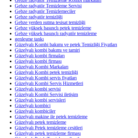
Gebze radyatör Temizleme Kombi markaları
Gebze radyatör Temizleme Servisi
Gebze radyatör Temizlemeciler
Gebze radyatör temizliği
Gebze yerden ısıtma tesisat temizliği
Gebze yüksek basınçlı petek temizleme
Gebze yüksek basınçlı radyatör temizleme
genleşme tankı
Güzelyalı Kombi bakımı ve petek Temizliği Fiyatları
Güzelyalı kombi bakımı ve tamiri
Güzelyalı kombi firmaları
Güzelyalı kombi firması
Güzelyalı Kombi Markaları
Güzelyalı Kombi petek temizliği
Güzelyalı Kombi servis fiyatları
Güzelyalı Kombi Servis Hizmetleri
Güzelyalı kombi servisi
Güzelyalı Kombi Servisi iletişim
Güzelyalı kombi servisleri
Güzelyalı kombici
Güzelyalı kombiciler
Güzelyalı makine ile petek temizleme
Güzelyalı petek temizleme
Güzelyalı Petek temizleme çeşitleri
Güzelyalı petek temizleme firması