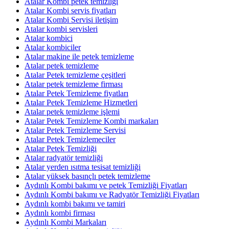
Atalar Kombi petek temizliği
Atalar Kombi servis fiyatları
Atalar Kombi Servisi iletişim
Atalar kombi servisleri
Atalar kombici
Atalar kombiciler
Atalar makine ile petek temizleme
Atalar petek temizleme
Atalar Petek temizleme çeşitleri
Atalar petek temizleme firması
Atalar Petek Temizleme fiyatları
Atalar Petek Temizleme Hizmetleri
Atalar petek temizleme işlemi
Atalar Petek Temizleme Kombi markaları
Atalar Petek Temizleme Servisi
Atalar Petek Temizlemeciler
Atalar Petek Temizliği
Atalar radyatör temizliği
Atalar yerden ısıtma tesisat temizliği
Atalar yüksek basınçlı petek temizleme
Aydınlı Kombi bakımı ve petek Temizliği Fiyatları
Aydınlı Kombi bakımı ve Radyatör Temizliği Fiyatları
Aydınlı kombi bakımı ve tamiri
Aydınlı kombi firması
Aydınlı Kombi Markaları