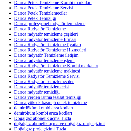
Darıca Petek Temizleme Kombi markaları
Darıca Petek Temizleme Servisi
Darıca Petek Temizlemeciler
Darıca Petek Temizliği
Darıca profesyonel radyatör temizleme
Darıca Radyatör Temizleme
Darıca radyatör temizleme çeşitleri
Darıca radyatör temizleme firması
Darıca Radyatör Temizleme fiyatları
Darıca Radyatör Temizleme Hizmetleri
Darıca radyatör Temizleme iletişim
Darıca radyatör temizleme işlemi
Darıca Radyatör Temizleme Kombi markaları
Darıca radyatör temizleme makinesi
Darıca Radyatör Temizleme Servisi
Darıca Radyatör Temizlemeciler
Darıca radyatör temizlemecisi
Darıca radyatör temizliği
Darıca yerden ısıtma tesisat temizliği
Darıca yüksek basınçlı petek temizleme
demirdöküm kombi arza kodları
demiröküm kombi arıza kodları
Doğalgaz abonelik açma Tuzla
doğalgaz abonelik açma ve doğalgaz proje çizimi
Doğalgaz proje çizimi Tuzla