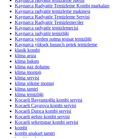
Kaynarca radyatör temizleme işlemi
Kaynarca Radyatör Temizleme Kombi markaları
Kaynarca radyatör temizleme makinesi
Kaynarca Radyatör Temizleme Servisi
Kaynarca Radyatör Temizlemeciler
Kaynarca radyatör temizlemecisi
Kaynarca radyatör temizliği
Kaynarca yerden ısıtma tesisat temizliği
Kaynarca yüksek basınçlı petek temizleme
klasik kombi
klima arıza
klima bakım
klima gaz dolumu
klima montajı
klima servisi
klima sökme montaj
klima tamiri
klima temizliği
Kocaeli Bayramoğlu kombi servisi
Kocaeli Çayırova kombi servisi
Kocaeli Darıca kombi servisi
Kocaeli gebze kombi servisi
Kocaeli şekerpınar kombi servisi
kombi
kombi anakart tamiri