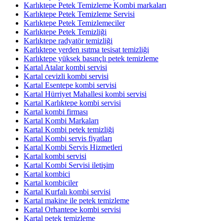
Karlıktepe Petek Temizleme Kombi markaları
Karlıktepe Petek Temizleme Servisi
Karlıktepe Petek Temizlemeciler
Karlıktepe Petek Temizliği
Karlıktepe radyatör temizliği
Karlıktepe yerden ısıtma tesisat temizliği
Karlıktepe yüksek basınçlı petek temizleme
Kartal Atalar kombi servisi
Kartal cevizli kombi servisi
Kartal Esentepe kombi servisi
Kartal Hürriyet Mahallesi kombi servisi
Kartal Karlıktepe kombi servisi
Kartal kombi firması
Kartal Kombi Markaları
Kartal Kombi petek temizliği
Kartal Kombi servis fiyatları
Kartal Kombi Servis Hizmetleri
Kartal kombi servisi
Kartal Kombi Servisi iletişim
Kartal kombici
Kartal kombiciler
Kartal Kurfalı kombi servisi
Kartal makine ile petek temizleme
Kartal Orhantepe kombi servisi
Kartal petek temizleme