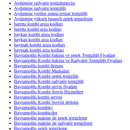
Aydıntepe radyatör temizlemecisi
Aydıntepe radyatör temizliği
Aydıntepe yerden ısıtma tesisat temizliği
Aydıntepe yüksek basınçlı petek temizleme
baretta kombi arıza kodları
baretta kombi arza kodları
baykan kombi arıza kodları
baykan kombi arza kodları
baymak kombi arıza kodları
baymak kombi arza kodları
Bayramoğlu Kombi bakımı ve petek Temizliği Fiyatları
Bayramoğlu Kombi bakımı ve Radyatör Temizliği Fiyatları
Bayramoğlu kombi firması
Bayramoğlu Kombi Markaları
Bayramoğlu Kombi petek temizliği
Bayramoğlu Kombi radyatör temizliği
Bayramoğlu Kombi servis fiyatları
Bayramoğlu Kombi Servis Hizmetleri
Bayramoğlu kombi servisi
Bayramoğlu Kombi Servisi iletişim
Bayramoğlu kombici
Bayramoğlu kombiciler
Bayramoğlu makine ile petek temizleme
Bayramoğlu makine ile radyatör temizleme
Bayramoğlu petek temizleme