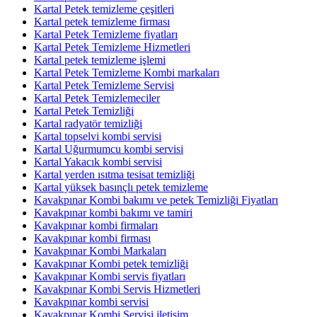
Kartal Petek temizleme çeşitleri
Kartal petek temizleme firması
Kartal Petek Temizleme fiyatları
Kartal Petek Temizleme Hizmetleri
Kartal petek temizleme işlemi
Kartal Petek Temizleme Kombi markaları
Kartal Petek Temizleme Servisi
Kartal Petek Temizlemeciler
Kartal Petek Temizliği
Kartal radyatör temizliği
Kartal topselvi kombi servisi
Kartal Uğurmumcu kombi servisi
Kartal Yakacık kombi servisi
Kartal yerden ısıtma tesisat temizliği
Kartal yüksek basınçlı petek temizleme
Kavakpınar Kombi bakımı ve petek Temizliği Fiyatları
Kavakpınar kombi bakımı ve tamiri
Kavakpınar kombi firmaları
Kavakpınar kombi firması
Kavakpınar Kombi Markaları
Kavakpınar Kombi petek temizliği
Kavakpınar Kombi servis fiyatları
Kavakpınar Kombi Servis Hizmetleri
Kavakpınar kombi servisi
Kavakpınar Kombi Servisi iletişim