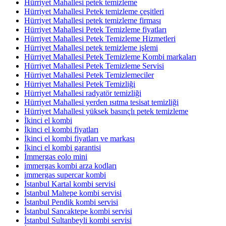
Hürriyet Mahallesi petek temizleme
Hürriyet Mahallesi Petek temizleme çeşitleri
Hürriyet Mahallesi petek temizleme firması
Hürriyet Mahallesi Petek Temizleme fiyatları
Hürriyet Mahallesi Petek Temizleme Hizmetleri
Hürriyet Mahallesi petek temizleme işlemi
Hürriyet Mahallesi Petek Temizleme Kombi markaları
Hürriyet Mahallesi Petek Temizleme Servisi
Hürriyet Mahallesi Petek Temizlemeciler
Hürriyet Mahallesi Petek Temizliği
Hürriyet Mahallesi radyatör temizliği
Hürriyet Mahallesi yerden ısıtma tesisat temizliği
Hürriyet Mahallesi yüksek basınçlı petek temizleme
İkinci el kombi
İkinci el kombi fiyatları
İkinci el kombi fiyatları ve markası
İkinci el kombi garantisi
İmmergas eolo mini
immergas kombi arza kodları
immergas supercar kombi
İstanbul Kartal kombi servisi
İstanbul Maltepe kombi servisi
İstanbul Pendik kombi servisi
İstanbul Sancaktepe kombi servisi
İstanbul Sultanbeyli kombi servisi