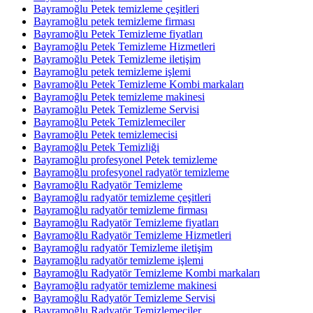
Bayramoğlu Petek temizleme çeşitleri
Bayramoğlu petek temizleme firması
Bayramoğlu Petek Temizleme fiyatları
Bayramoğlu Petek Temizleme Hizmetleri
Bayramoğlu Petek Temizleme iletişim
Bayramoğlu petek temizleme işlemi
Bayramoğlu Petek Temizleme Kombi markaları
Bayramoğlu Petek temizleme makinesi
Bayramoğlu Petek Temizleme Servisi
Bayramoğlu Petek Temizlemeciler
Bayramoğlu Petek temizlemecisi
Bayramoğlu Petek Temizliği
Bayramoğlu profesyonel Petek temizleme
Bayramoğlu profesyonel radyatör temizleme
Bayramoğlu Radyatör Temizleme
Bayramoğlu radyatör temizleme çeşitleri
Bayramoğlu radyatör temizleme firması
Bayramoğlu Radyatör Temizleme fiyatları
Bayramoğlu Radyatör Temizleme Hizmetleri
Bayramoğlu radyatör Temizleme iletişim
Bayramoğlu radyatör temizleme işlemi
Bayramoğlu Radyatör Temizleme Kombi markaları
Bayramoğlu radyatör temizleme makinesi
Bayramoğlu Radyatör Temizleme Servisi
Bayramoğlu Radyatör Temizlemeciler