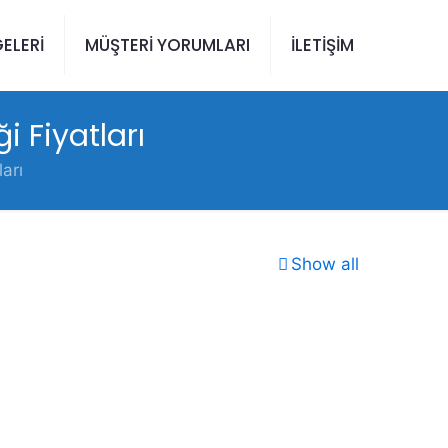
ELERİ
MÜŞTERİ YORUMLARI
İLETİŞİM
 Fiyatları
arı
Show all