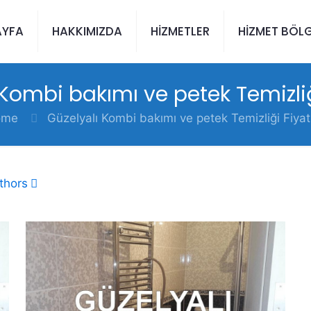
AYFA
HAKKIMIZDA
HİZMETLER
HİZMET BÖLG
 Kombi bakımı ve petek Temizliği
ome
Güzelyalı Kombi bakımı ve petek Temizliği Fiyatl
thors