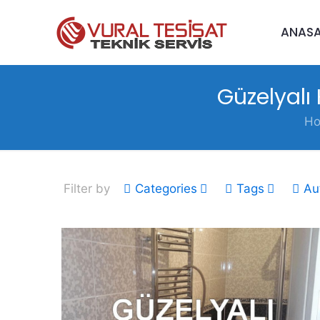
ANAS
Güzelyalı
H
Filter by
Categories
Tags
Au