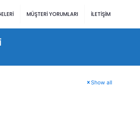
ELERİ
MÜŞTERİ YORUMLARI
İLETİŞİM
i
Show all