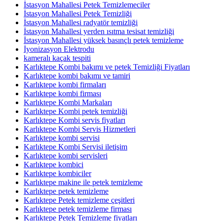
İstasyon Mahallesi Petek Temizlemeciler
İstasyon Mahallesi Petek Temizliği
İstasyon Mahallesi radyatör temizliği
İstasyon Mahallesi yerden ısıtma tesisat temizliği
İstasyon Mahallesi yüksek basınçlı petek temizleme
İyonizasyon Elektrodu
kameralı kaçak tespiti
Karlıktepe Kombi bakımı ve petek Temizliği Fiyatları
Karlıktepe kombi bakımı ve tamiri
Karlıktepe kombi firmaları
Karlıktepe kombi firması
Karlıktepe Kombi Markaları
Karlıktepe Kombi petek temizliği
Karlıktepe Kombi servis fiyatları
Karlıktepe Kombi Servis Hizmetleri
Karlıktepe kombi servisi
Karlıktepe Kombi Servisi iletişim
Karlıktepe kombi servisleri
Karlıktepe kombici
Karlıktepe kombiciler
Karlıktepe makine ile petek temizleme
Karlıktepe petek temizleme
Karlıktepe Petek temizleme çeşitleri
Karlıktepe petek temizleme firması
Karlıktepe Petek Temizleme fiyatları