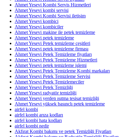
Ahmet Yesevi Kombi Servis Hizmetleri
Ahmet Yesevi kombi servisi
Ahmet Yesevi Kombi Servisi iletişim
Ahmet Yesevi kombici
Ahmet Yesevi kombiciler
Ahmet Yesevi makine ile petek temizleme
Ahmet Yesevi petek temizleme
Ahmet Yesevi Petek temizleme çeşitleri
Ahmet Yesevi petek temizleme firması
Ahmet Yesevi Petek Temizleme fiyatları
Ahmet Yesevi Petek Temizleme Hizmetleri
Ahmet Yesevi petek temizleme işlemi
Ahmet Yesevi Petek Temizleme Kombi markaları
Ahmet Yesevi Petek Temizleme Servisi
Ahmet Yesevi Petek Temizlemeciler
Ahmet Yesevi Petek Temizliği
Ahmet Yesevi radyatör temizliği
Ahmet Yesevi yerden ısıtma tesisat temizliği
Ahmet Yesevi yüksek basınçlı petek temizleme
airfel kombi
airfel kombi arıza kodları
airfel kombi hata kodları
airfel kombi nedir
Akfırat Kombi bakımı ve petek Temizliği Fiyatları
Akfırat Kombi bakımı ve Radyatör Temizliği Fiyatları