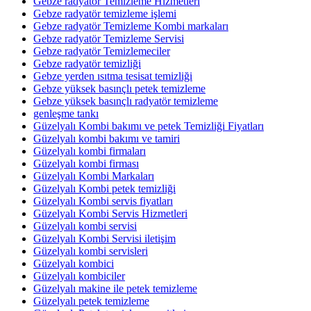
Gebze radyatör Temizleme Hizmetleri
Gebze radyatör temizleme işlemi
Gebze radyatör Temizleme Kombi markaları
Gebze radyatör Temizleme Servisi
Gebze radyatör Temizlemeciler
Gebze radyatör temizliği
Gebze yerden ısıtma tesisat temizliği
Gebze yüksek basınçlı petek temizleme
Gebze yüksek basınçlı radyatör temizleme
genleşme tankı
Güzelyalı Kombi bakımı ve petek Temizliği Fiyatları
Güzelyalı kombi bakımı ve tamiri
Güzelyalı kombi firmaları
Güzelyalı kombi firması
Güzelyalı Kombi Markaları
Güzelyalı Kombi petek temizliği
Güzelyalı Kombi servis fiyatları
Güzelyalı Kombi Servis Hizmetleri
Güzelyalı kombi servisi
Güzelyalı Kombi Servisi iletişim
Güzelyalı kombi servisleri
Güzelyalı kombici
Güzelyalı kombiciler
Güzelyalı makine ile petek temizleme
Güzelyalı petek temizleme