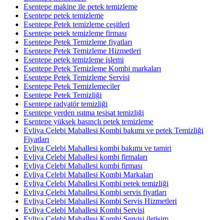
Esentepe makine ile petek temizleme
Esentepe petek temizleme
Esentepe Petek temizleme çeşitleri
Esentepe petek temizleme firması
Esentepe Petek Temizleme fiyatları
Esentepe Petek Temizleme Hizmetleri
Esentepe petek temizleme işlemi
Esentepe Petek Temizleme Kombi markaları
Esentepe Petek Temizleme Servisi
Esentepe Petek Temizlemeciler
Esentepe Petek Temizliği
Esentepe radyatör temizliği
Esentepe yerden ısıtma tesisat temizliği
Esentepe yüksek basınçlı petek temizleme
Evliya Çelebi Mahallesi Kombi bakımı ve petek Temizliği
Fiyatları
Evliya Çelebi Mahallesi kombi bakımı ve tamiri
Evliya Çelebi Mahallesi kombi firmaları
Evliya Çelebi Mahallesi kombi firması
Evliya Çelebi Mahallesi Kombi Markaları
Evliya Çelebi Mahallesi Kombi petek temizliği
Evliya Çelebi Mahallesi Kombi servis fiyatları
Evliya Çelebi Mahallesi Kombi Servis Hizmetleri
Evliya Çelebi Mahallesi Kombi Servisi
Evliya Çelebi Mahallesi Kombi Servisi iletişim