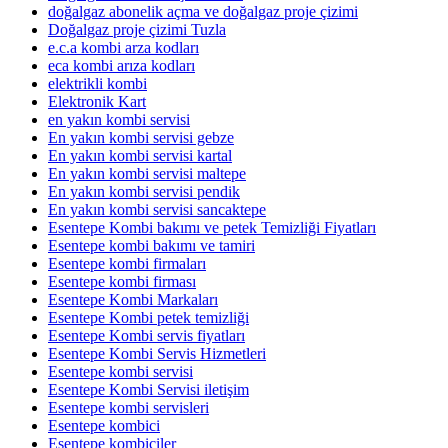
doğalgaz abonelik açma ve doğalgaz proje çizimi
Doğalgaz proje çizimi Tuzla
e.c.a kombi arza kodları
eca kombi arıza kodları
elektrikli kombi
Elektronik Kart
en yakın kombi servisi
En yakın kombi servisi gebze
En yakın kombi servisi kartal
En yakın kombi servisi maltepe
En yakın kombi servisi pendik
En yakın kombi servisi sancaktepe
Esentepe Kombi bakımı ve petek Temizliği Fiyatları
Esentepe kombi bakımı ve tamiri
Esentepe kombi firmaları
Esentepe kombi firması
Esentepe Kombi Markaları
Esentepe Kombi petek temizliği
Esentepe Kombi servis fiyatları
Esentepe Kombi Servis Hizmetleri
Esentepe kombi servisi
Esentepe Kombi Servisi iletişim
Esentepe kombi servisleri
Esentepe kombici
Esentepe kombiciler