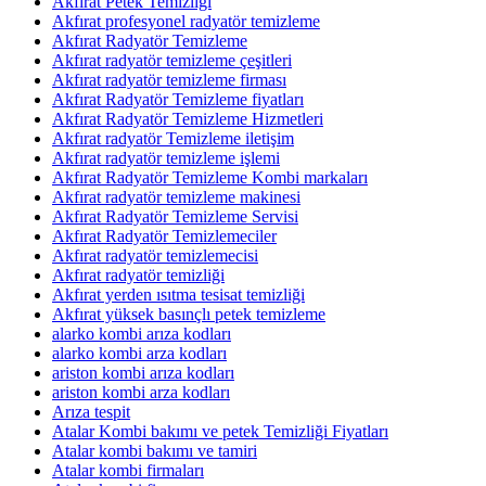
Akfırat Petek Temizliği
Akfırat profesyonel radyatör temizleme
Akfırat Radyatör Temizleme
Akfırat radyatör temizleme çeşitleri
Akfırat radyatör temizleme firması
Akfırat Radyatör Temizleme fiyatları
Akfırat Radyatör Temizleme Hizmetleri
Akfırat radyatör Temizleme iletişim
Akfırat radyatör temizleme işlemi
Akfırat Radyatör Temizleme Kombi markaları
Akfırat radyatör temizleme makinesi
Akfırat Radyatör Temizleme Servisi
Akfırat Radyatör Temizlemeciler
Akfırat radyatör temizlemecisi
Akfırat radyatör temizliği
Akfırat yerden ısıtma tesisat temizliği
Akfırat yüksek basınçlı petek temizleme
alarko kombi arıza kodları
alarko kombi arza kodları
ariston kombi arıza kodları
ariston kombi arza kodları
Arıza tespit
Atalar Kombi bakımı ve petek Temizliği Fiyatları
Atalar kombi bakımı ve tamiri
Atalar kombi firmaları