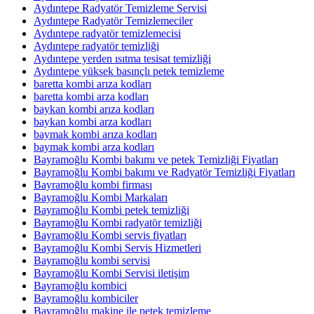
Aydıntepe Radyatör Temizleme Servisi
Aydıntepe Radyatör Temizlemeciler
Aydıntepe radyatör temizlemecisi
Aydıntepe radyatör temizliği
Aydıntepe yerden ısıtma tesisat temizliği
Aydıntepe yüksek basınçlı petek temizleme
baretta kombi arıza kodları
baretta kombi arza kodları
baykan kombi arıza kodları
baykan kombi arza kodları
baymak kombi arıza kodları
baymak kombi arza kodları
Bayramoğlu Kombi bakımı ve petek Temizliği Fiyatları
Bayramoğlu Kombi bakımı ve Radyatör Temizliği Fiyatları
Bayramoğlu kombi firması
Bayramoğlu Kombi Markaları
Bayramoğlu Kombi petek temizliği
Bayramoğlu Kombi radyatör temizliği
Bayramoğlu Kombi servis fiyatları
Bayramoğlu Kombi Servis Hizmetleri
Bayramoğlu kombi servisi
Bayramoğlu Kombi Servisi iletişim
Bayramoğlu kombici
Bayramoğlu kombiciler
Bayramoğlu makine ile petek temizleme