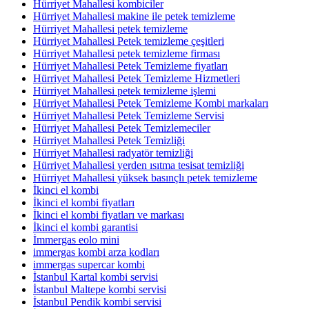
Hürriyet Mahallesi kombiciler
Hürriyet Mahallesi makine ile petek temizleme
Hürriyet Mahallesi petek temizleme
Hürriyet Mahallesi Petek temizleme çeşitleri
Hürriyet Mahallesi petek temizleme firması
Hürriyet Mahallesi Petek Temizleme fiyatları
Hürriyet Mahallesi Petek Temizleme Hizmetleri
Hürriyet Mahallesi petek temizleme işlemi
Hürriyet Mahallesi Petek Temizleme Kombi markaları
Hürriyet Mahallesi Petek Temizleme Servisi
Hürriyet Mahallesi Petek Temizlemeciler
Hürriyet Mahallesi Petek Temizliği
Hürriyet Mahallesi radyatör temizliği
Hürriyet Mahallesi yerden ısıtma tesisat temizliği
Hürriyet Mahallesi yüksek basınçlı petek temizleme
İkinci el kombi
İkinci el kombi fiyatları
İkinci el kombi fiyatları ve markası
İkinci el kombi garantisi
İmmergas eolo mini
immergas kombi arza kodları
immergas supercar kombi
İstanbul Kartal kombi servisi
İstanbul Maltepe kombi servisi
İstanbul Pendik kombi servisi