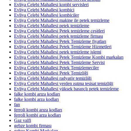
Evliya Çelebi Mahallesi kombi servisleri
Evliya Çelebi Mahallesi kombici
Evliya Çelebi Mahallesi kombiciler
Evliya Çelebi Mahallesi makine ile petek temizleme
Evliya Çelebi Mahallesi petek temizleme
Evliya Çelebi Mahallesi Petek temizleme çeşitleri
Evliya Çelebi Mahallesi petek temizleme firması
Evliya Çelebi Mahallesi Petek Temizleme fiyatları
Evliya Çelebi Mahallesi Petek Temizleme Hizmetleri
Evliya Çelebi Mahallesi petek temizleme işlemi
Evliya Çelebi Mahallesi Petek Temizleme Kombi markaları
Evliya Çelebi Mahallesi Petek Temizleme Servisi
Evliya Çelebi Mahallesi Petek Temizlemeciler
Evliya Çelebi Mahallesi Petek Temizliği
Evliya Çelebi Mahallesi radyatör temizliği
Evliya Çelebi Mahallesi yerden ısıtma tesisat temizliği
Evliya Çelebi Mahallesi yüksek basınçlı petek temizleme
falke kombi arıza kodları
falke kombi arza kodları
fan
ferroli kombi arıza kodları
ferroli kombi arza kodları
Gaz valfi
gebze kombi firması
gebze Kombi Markaları