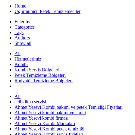
Home
Uğurmumcu Petek Temizlemeciler
Filter by
Categories
Tags
Authors
Show all
All
Hizmetlerimiz
Kombi
Kombi Servis Bölgeleri
Petek Temizleme Bölgeleri
Radyatör Temizleme Bölgeleri
All
acil klima servisi
Ahmet Yesevi Kombi bakımı ve petek Temizliği Fiyatları
Ahmet Yesevi kombi bakımı ve tamiri
Ahmet Yesevi kombi firması
Ahmet Yesevi Kombi Markaları
Ahmet Yesevi Kombi petek temizliği
Ahmet Yesevi Kombi servis fiyatları