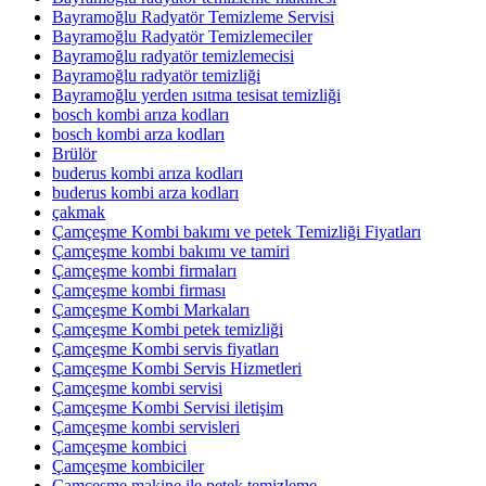
Bayramoğlu Radyatör Temizleme Servisi
Bayramoğlu Radyatör Temizlemeciler
Bayramoğlu radyatör temizlemecisi
Bayramoğlu radyatör temizliği
Bayramoğlu yerden ısıtma tesisat temizliği
bosch kombi arıza kodları
bosch kombi arza kodları
Brülör
buderus kombi arıza kodları
buderus kombi arza kodları
çakmak
Çamçeşme Kombi bakımı ve petek Temizliği Fiyatları
Çamçeşme kombi bakımı ve tamiri
Çamçeşme kombi firmaları
Çamçeşme kombi firması
Çamçeşme Kombi Markaları
Çamçeşme Kombi petek temizliği
Çamçeşme Kombi servis fiyatları
Çamçeşme Kombi Servis Hizmetleri
Çamçeşme kombi servisi
Çamçeşme Kombi Servisi iletişim
Çamçeşme kombi servisleri
Çamçeşme kombici
Çamçeşme kombiciler
Çamçeşme makine ile petek temizleme