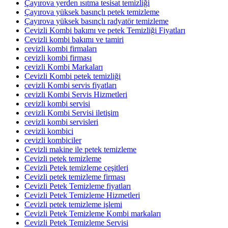
Çayırova yerden ısıtma tesisat temizliği
Çayırova yüksek basınçlı petek temizleme
Çayırova yüksek basınçlı radyatör temizleme
Cevizli Kombi bakımı ve petek Temizliği Fiyatları
Cevizli kombi bakımı ve tamiri
cevizli kombi firmaları
cevizli kombi firması
cevizli Kombi Markaları
Cevizli Kombi petek temizliği
cevizli Kombi servis fiyatları
cevizli Kombi Servis Hizmetleri
cevizli kombi servisi
cevizli Kombi Servisi iletişim
cevizli kombi servisleri
cevizli kombici
cevizli kombiciler
Cevizli makine ile petek temizleme
Cevizli petek temizleme
Cevizli Petek temizleme çeşitleri
Cevizli petek temizleme firması
Cevizli Petek Temizleme fiyatları
Cevizli Petek Temizleme Hizmetleri
Cevizli petek temizleme işlemi
Cevizli Petek Temizleme Kombi markaları
Cevizli Petek Temizleme Servisi