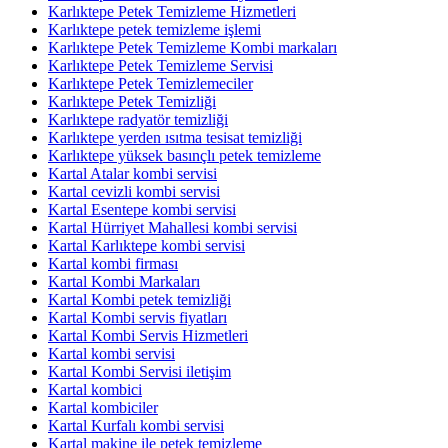
Karlıktepe Petek Temizleme Hizmetleri
Karlıktepe petek temizleme işlemi
Karlıktepe Petek Temizleme Kombi markaları
Karlıktepe Petek Temizleme Servisi
Karlıktepe Petek Temizlemeciler
Karlıktepe Petek Temizliği
Karlıktepe radyatör temizliği
Karlıktepe yerden ısıtma tesisat temizliği
Karlıktepe yüksek basınçlı petek temizleme
Kartal Atalar kombi servisi
Kartal cevizli kombi servisi
Kartal Esentepe kombi servisi
Kartal Hürriyet Mahallesi kombi servisi
Kartal Karlıktepe kombi servisi
Kartal kombi firması
Kartal Kombi Markaları
Kartal Kombi petek temizliği
Kartal Kombi servis fiyatları
Kartal Kombi Servis Hizmetleri
Kartal kombi servisi
Kartal Kombi Servisi iletişim
Kartal kombici
Kartal kombiciler
Kartal Kurfalı kombi servisi
Kartal makine ile petek temizleme