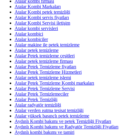
Atalar kombi firması
Atalar Kombi Markaları
Atalar Kombi petek temizliği
Atalar Kombi servis fiyatları
Atalar Kombi Servisi iletişim
Atalar kombi servisleri
Atalar kombici
Atalar kombiciler
Atalar makine ile petek temizleme
Atalar petek temizleme
Atalar Petek temizleme çeşitleri
Atalar petek temizleme firması
Atalar Petek Temizleme fiyatları
Atalar Petek Temizleme Hizmetleri
Atalar petek temizleme işlemi
Atalar Petek Temizleme Kombi markaları
Atalar Petek Temizleme Servisi
Atalar Petek Temizlemeciler
Atalar Petek Temizliği
Atalar radyatör temizliği
Atalar yerden ısıtma tesisat temizliği
Atalar yüksek basınçlı petek temizleme
Aydınlı Kombi bakımı ve petek Temizliği Fiyatları
Aydınlı Kombi bakımı ve Radyatör Temizliği Fiyatları
Aydınlı kombi bakımı ve tamiri