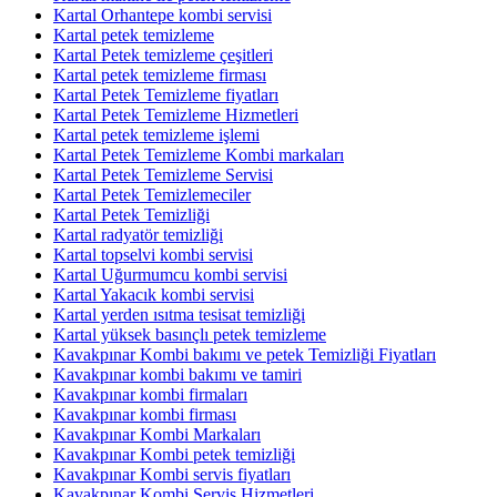
Kartal Orhantepe kombi servisi
Kartal petek temizleme
Kartal Petek temizleme çeşitleri
Kartal petek temizleme firması
Kartal Petek Temizleme fiyatları
Kartal Petek Temizleme Hizmetleri
Kartal petek temizleme işlemi
Kartal Petek Temizleme Kombi markaları
Kartal Petek Temizleme Servisi
Kartal Petek Temizlemeciler
Kartal Petek Temizliği
Kartal radyatör temizliği
Kartal topselvi kombi servisi
Kartal Uğurmumcu kombi servisi
Kartal Yakacık kombi servisi
Kartal yerden ısıtma tesisat temizliği
Kartal yüksek basınçlı petek temizleme
Kavakpınar Kombi bakımı ve petek Temizliği Fiyatları
Kavakpınar kombi bakımı ve tamiri
Kavakpınar kombi firmaları
Kavakpınar kombi firması
Kavakpınar Kombi Markaları
Kavakpınar Kombi petek temizliği
Kavakpınar Kombi servis fiyatları
Kavakpınar Kombi Servis Hizmetleri