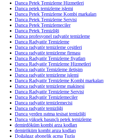
Darıca Petek Temizleme Hizmetleri
Darıca petek temizleme işlemi
Darıca Petek Temizleme Kombi markaları
Darıca Petek Temizleme Servisi
Darıca Petek Temizlemeciler
Darıca Petek Temizliği
Darıca profesyonel radyatör temizleme
Darıca Radyatör Temizleme
Darıca radyatör temizleme çeşitleri
Darıca radyatör temizleme firması
Darıca Radyatör Temizleme fiyatları
Darıca Radyatör Temizleme Hizmetleri
Darıca radyatör Temizleme iletişim
Darıca radyatör temizleme işlemi
Darıca Radyatör Temizleme Kombi markaları
Darıca radyatör temizleme makinesi
Darıca Radyatör Temizleme Servisi
Darıca Radyatör Temizlemeciler
Darıca radyatör temizlemecisi
Darıca radyatör temizliği
Darıca yerden ısıtma tesisat temizliği
Darıca yüksek basınçlı petek temizleme
demirdöküm kombi arza kodları
demiröküm kombi arıza kodları
Doğalgaz abonelik açma Tuzla