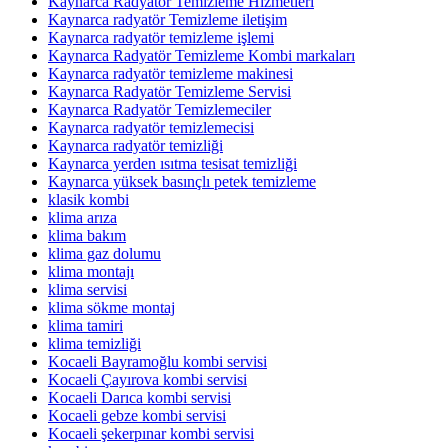
Kaynarca Radyatör Temizleme Hizmetleri
Kaynarca radyatör Temizleme iletişim
Kaynarca radyatör temizleme işlemi
Kaynarca Radyatör Temizleme Kombi markaları
Kaynarca radyatör temizleme makinesi
Kaynarca Radyatör Temizleme Servisi
Kaynarca Radyatör Temizlemeciler
Kaynarca radyatör temizlemecisi
Kaynarca radyatör temizliği
Kaynarca yerden ısıtma tesisat temizliği
Kaynarca yüksek basınçlı petek temizleme
klasik kombi
klima arıza
klima bakım
klima gaz dolumu
klima montajı
klima servisi
klima sökme montaj
klima tamiri
klima temizliği
Kocaeli Bayramoğlu kombi servisi
Kocaeli Çayırova kombi servisi
Kocaeli Darıca kombi servisi
Kocaeli gebze kombi servisi
Kocaeli şekerpınar kombi servisi