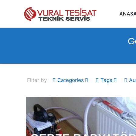
ANAS
G
Filter by
Categories
Tags
Au