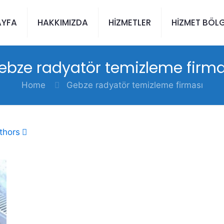
AYFA
HAKKIMIZDA
HİZMETLER
HİZMET BÖLG
ebze radyatör temizleme firma
Home
Gebze radyatör temizleme firması
thors