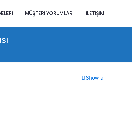
ELERİ
MÜŞTERİ YORUMLARI
İLETİŞİM
sı
Show all