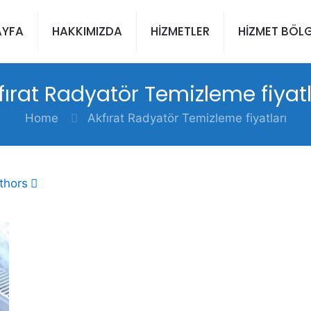
AYFA
HAKKIMIZDA
HİZMETLER
HİZMET BÖLG
fırat Radyatör Temizleme fiyatl
Home
Akfırat Radyatör Temizleme fiyatları
thors