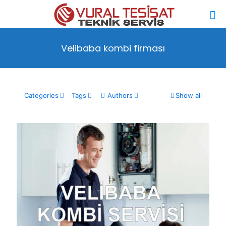
Velibaba kombi firması
Categories
Tags
Authors
Show all