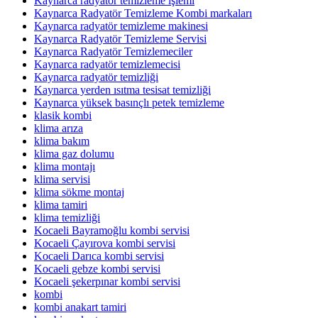
Kaynarca radyatör temizleme işlemi
Kaynarca Radyatör Temizleme Kombi markaları
Kaynarca radyatör temizleme makinesi
Kaynarca Radyatör Temizleme Servisi
Kaynarca Radyatör Temizlemeciler
Kaynarca radyatör temizlemecisi
Kaynarca radyatör temizliği
Kaynarca yerden ısıtma tesisat temizliği
Kaynarca yüksek basınçlı petek temizleme
klasik kombi
klima arıza
klima bakım
klima gaz dolumu
klima montajı
klima servisi
klima sökme montaj
klima tamiri
klima temizliği
Kocaeli Bayramoğlu kombi servisi
Kocaeli Çayırova kombi servisi
Kocaeli Darıca kombi servisi
Kocaeli gebze kombi servisi
Kocaeli şekerpınar kombi servisi
kombi
kombi anakart tamiri