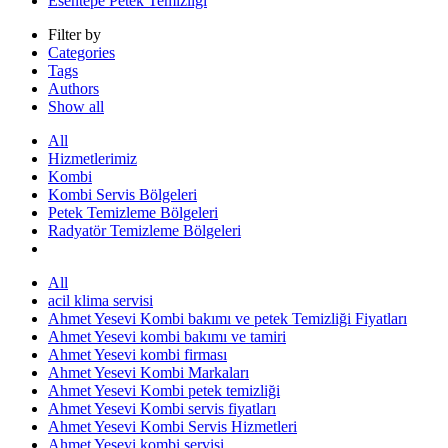
Esentepe Petek Temizliği
Filter by
Categories
Tags
Authors
Show all
All
Hizmetlerimiz
Kombi
Kombi Servis Bölgeleri
Petek Temizleme Bölgeleri
Radyatör Temizleme Bölgeleri
All
acil klima servisi
Ahmet Yesevi Kombi bakımı ve petek Temizliği Fiyatları
Ahmet Yesevi kombi bakımı ve tamiri
Ahmet Yesevi kombi firması
Ahmet Yesevi Kombi Markaları
Ahmet Yesevi Kombi petek temizliği
Ahmet Yesevi Kombi servis fiyatları
Ahmet Yesevi Kombi Servis Hizmetleri
Ahmet Yesevi kombi servisi