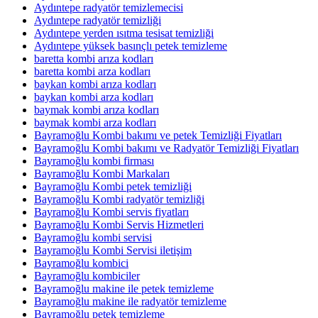
Aydıntepe radyatör temizlemecisi
Aydıntepe radyatör temizliği
Aydıntepe yerden ısıtma tesisat temizliği
Aydıntepe yüksek basınçlı petek temizleme
baretta kombi arıza kodları
baretta kombi arza kodları
baykan kombi arıza kodları
baykan kombi arza kodları
baymak kombi arıza kodları
baymak kombi arza kodları
Bayramoğlu Kombi bakımı ve petek Temizliği Fiyatları
Bayramoğlu Kombi bakımı ve Radyatör Temizliği Fiyatları
Bayramoğlu kombi firması
Bayramoğlu Kombi Markaları
Bayramoğlu Kombi petek temizliği
Bayramoğlu Kombi radyatör temizliği
Bayramoğlu Kombi servis fiyatları
Bayramoğlu Kombi Servis Hizmetleri
Bayramoğlu kombi servisi
Bayramoğlu Kombi Servisi iletişim
Bayramoğlu kombici
Bayramoğlu kombiciler
Bayramoğlu makine ile petek temizleme
Bayramoğlu makine ile radyatör temizleme
Bayramoğlu petek temizleme