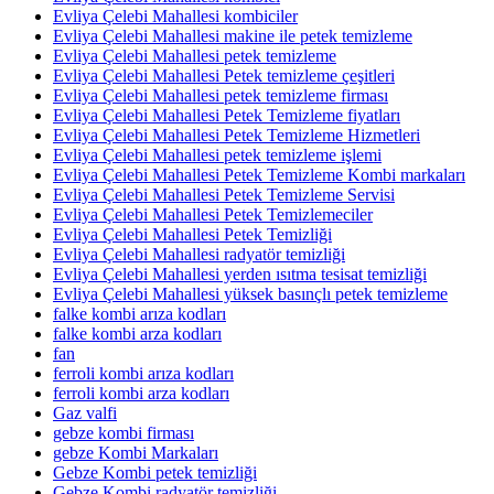
Evliya Çelebi Mahallesi kombiciler
Evliya Çelebi Mahallesi makine ile petek temizleme
Evliya Çelebi Mahallesi petek temizleme
Evliya Çelebi Mahallesi Petek temizleme çeşitleri
Evliya Çelebi Mahallesi petek temizleme firması
Evliya Çelebi Mahallesi Petek Temizleme fiyatları
Evliya Çelebi Mahallesi Petek Temizleme Hizmetleri
Evliya Çelebi Mahallesi petek temizleme işlemi
Evliya Çelebi Mahallesi Petek Temizleme Kombi markaları
Evliya Çelebi Mahallesi Petek Temizleme Servisi
Evliya Çelebi Mahallesi Petek Temizlemeciler
Evliya Çelebi Mahallesi Petek Temizliği
Evliya Çelebi Mahallesi radyatör temizliği
Evliya Çelebi Mahallesi yerden ısıtma tesisat temizliği
Evliya Çelebi Mahallesi yüksek basınçlı petek temizleme
falke kombi arıza kodları
falke kombi arza kodları
fan
ferroli kombi arıza kodları
ferroli kombi arza kodları
Gaz valfi
gebze kombi firması
gebze Kombi Markaları
Gebze Kombi petek temizliği
Gebze Kombi radyatör temizliği