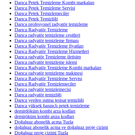
Darıca Petek Temizleme Kombi markaları
Darıca Petek Temizleme Servisi
Darıca Petek Temizlemeciler
Darıca Petek Temizliği
Darıca profesyonel radyatör temizleme
Darıca Radyatör Temizleme
Darıca radyatör temizleme çeşitleri
Darıca radyatör temizleme firması
Darıca Radyatör Temizleme fiyatları
Darıca Radyatör Temizleme Hizmetleri
Darıca radyatör Temizleme iletişim
Darıca radyatör temizleme işlemi
Darıca Radyatör Temizleme Kombi markaları
Darıca radyatör temizleme makinesi
Darıca Radyatör Temizleme Servisi
Darıca Radyatör Temizlemeciler
Darıca radyatör temizlemecisi
Darıca radyatör temizliği
Darıca yerden ısıtma tesisat temizliği
Darıca yüksek basınçlı petek temizleme
demirdöküm kombi arza kodları
demiröküm kombi arıza kodları
Doğalgaz abonelik açma Tuzla
doğalgaz abonelik açma ve doğalgaz proje çizimi
Doğalgaz proje çizimi Tuzla