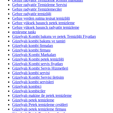
Gebze radyatör Temizleme Kombi markaları
Gebze radyatör Temizleme Servisi
Gebze radyatör Temizlemeciler
Gebze radyatör temizliği
Gebze yerden ısıtma tesisat temizliği
Gebze yüksek basınçlı petek temizleme
Gebze yüksek basınçlı radyatör temizleme
genleşme tankı
Güzelyalı Kombi bakımı ve petek Temizliği Fiyatları
Güzelyalı kombi bakımı ve tamiri
Güzelyalı kombi firmaları
Güzelyalı kombi firması
Güzelyalı Kombi Markaları
Güzelyalı Kombi petek temizliği
Güzelyalı Kombi servis fiyatları
Güzelyalı Kombi Servis Hizmetleri
Güzelyalı kombi servisi
Güzelyalı Kombi Servisi iletişim
Güzelyalı kombi servisleri
Güzelyalı kombici
Güzelyalı kombiciler
Güzelyalı makine ile petek temizleme
Güzelyalı petek temizleme
Güzelyalı Petek temizleme çeşitleri
Güzelyalı petek temizleme firması