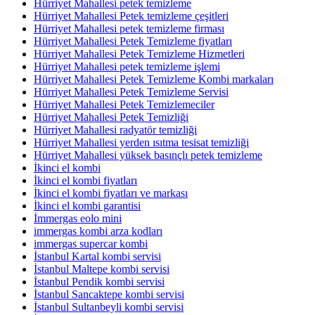
Hürriyet Mahallesi petek temizleme
Hürriyet Mahallesi Petek temizleme çeşitleri
Hürriyet Mahallesi petek temizleme firması
Hürriyet Mahallesi Petek Temizleme fiyatları
Hürriyet Mahallesi Petek Temizleme Hizmetleri
Hürriyet Mahallesi petek temizleme işlemi
Hürriyet Mahallesi Petek Temizleme Kombi markaları
Hürriyet Mahallesi Petek Temizleme Servisi
Hürriyet Mahallesi Petek Temizlemeciler
Hürriyet Mahallesi Petek Temizliği
Hürriyet Mahallesi radyatör temizliği
Hürriyet Mahallesi yerden ısıtma tesisat temizliği
Hürriyet Mahallesi yüksek basınçlı petek temizleme
İkinci el kombi
İkinci el kombi fiyatları
İkinci el kombi fiyatları ve markası
İkinci el kombi garantisi
İmmergas eolo mini
immergas kombi arza kodları
immergas supercar kombi
İstanbul Kartal kombi servisi
İstanbul Maltepe kombi servisi
İstanbul Pendik kombi servisi
İstanbul Sancaktepe kombi servisi
İstanbul Sultanbeyli kombi servisi