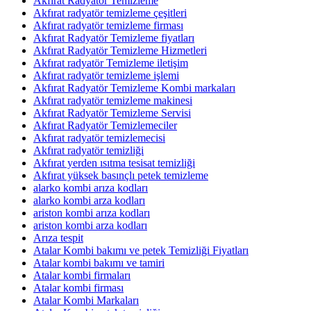
Akfırat Radyatör Temizleme
Akfırat radyatör temizleme çeşitleri
Akfırat radyatör temizleme firması
Akfırat Radyatör Temizleme fiyatları
Akfırat Radyatör Temizleme Hizmetleri
Akfırat radyatör Temizleme iletişim
Akfırat radyatör temizleme işlemi
Akfırat Radyatör Temizleme Kombi markaları
Akfırat radyatör temizleme makinesi
Akfırat Radyatör Temizleme Servisi
Akfırat Radyatör Temizlemeciler
Akfırat radyatör temizlemecisi
Akfırat radyatör temizliği
Akfırat yerden ısıtma tesisat temizliği
Akfırat yüksek basınçlı petek temizleme
alarko kombi arıza kodları
alarko kombi arza kodları
ariston kombi arıza kodları
ariston kombi arza kodları
Arıza tespit
Atalar Kombi bakımı ve petek Temizliği Fiyatları
Atalar kombi bakımı ve tamiri
Atalar kombi firmaları
Atalar kombi firması
Atalar Kombi Markaları