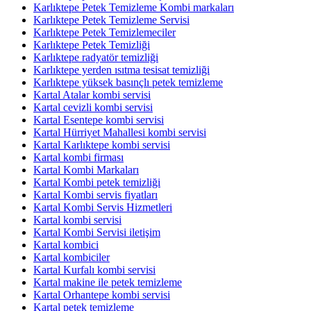
Karlıktepe Petek Temizleme Kombi markaları
Karlıktepe Petek Temizleme Servisi
Karlıktepe Petek Temizlemeciler
Karlıktepe Petek Temizliği
Karlıktepe radyatör temizliği
Karlıktepe yerden ısıtma tesisat temizliği
Karlıktepe yüksek basınçlı petek temizleme
Kartal Atalar kombi servisi
Kartal cevizli kombi servisi
Kartal Esentepe kombi servisi
Kartal Hürriyet Mahallesi kombi servisi
Kartal Karlıktepe kombi servisi
Kartal kombi firması
Kartal Kombi Markaları
Kartal Kombi petek temizliği
Kartal Kombi servis fiyatları
Kartal Kombi Servis Hizmetleri
Kartal kombi servisi
Kartal Kombi Servisi iletişim
Kartal kombici
Kartal kombiciler
Kartal Kurfalı kombi servisi
Kartal makine ile petek temizleme
Kartal Orhantepe kombi servisi
Kartal petek temizleme