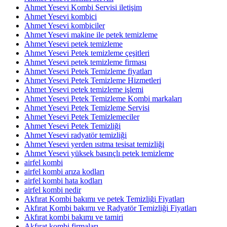
Ahmet Yesevi Kombi Servisi iletişim
Ahmet Yesevi kombici
Ahmet Yesevi kombiciler
Ahmet Yesevi makine ile petek temizleme
Ahmet Yesevi petek temizleme
Ahmet Yesevi Petek temizleme çeşitleri
Ahmet Yesevi petek temizleme firması
Ahmet Yesevi Petek Temizleme fiyatları
Ahmet Yesevi Petek Temizleme Hizmetleri
Ahmet Yesevi petek temizleme işlemi
Ahmet Yesevi Petek Temizleme Kombi markaları
Ahmet Yesevi Petek Temizleme Servisi
Ahmet Yesevi Petek Temizlemeciler
Ahmet Yesevi Petek Temizliği
Ahmet Yesevi radyatör temizliği
Ahmet Yesevi yerden ısıtma tesisat temizliği
Ahmet Yesevi yüksek basınçlı petek temizleme
airfel kombi
airfel kombi arıza kodları
airfel kombi hata kodları
airfel kombi nedir
Akfırat Kombi bakımı ve petek Temizliği Fiyatları
Akfırat Kombi bakımı ve Radyatör Temizliği Fiyatları
Akfırat kombi bakımı ve tamiri
Akfırat kombi firmaları