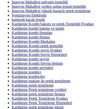
İstasyon Mahallesi radyatör temizliği
İstasyon Mahallesi yerden ısıtma tesisat temizliği
İstasyon Mahallesi yüksek basınçlı petek temizleme
İyonizasyon Elektrodu
kameralı kaçak tespiti
Karlıktepe Kombi bakımı ve petek Temizliği Fiyatları
Karlıktepe kombi bakımı ve tamiri
Karlıktepe kombi firmaları
Karlıktepe kombi firması
Karlıktepe Kombi Markaları
Karlıktepe Kombi petek temizliği
Karlıktepe Kombi servis fiyatları
Karlıktepe Kombi Servis Hizmetleri
Karlıktepe kombi servisi
Karlıktepe Kombi Servisi iletişim
Karlıktepe kombi servisleri
Karlıktepe kombici
Karlıktepe kombiciler
Karlıktepe makine ile petek temizleme
Karlıktepe petek temizleme
Karlıktepe Petek temizleme çeşitleri
Karlıktepe petek temizleme firması
Karlıktepe Petek Temizleme fiyatları
Karlıktepe Petek Temizleme Hizmetleri
Karlıktepe petek temizleme işlemi