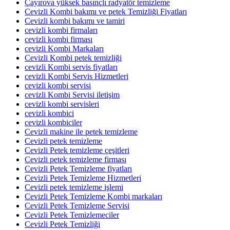
Çayırova yüksek basınçlı radyatör temizleme
Cevizli Kombi bakımı ve petek Temizliği Fiyatları
Cevizli kombi bakımı ve tamiri
cevizli kombi firmaları
cevizli kombi firması
cevizli Kombi Markaları
Cevizli Kombi petek temizliği
cevizli Kombi servis fiyatları
cevizli Kombi Servis Hizmetleri
cevizli kombi servisi
cevizli Kombi Servisi iletişim
cevizli kombi servisleri
cevizli kombici
cevizli kombiciler
Cevizli makine ile petek temizleme
Cevizli petek temizleme
Cevizli Petek temizleme çeşitleri
Cevizli petek temizleme firması
Cevizli Petek Temizleme fiyatları
Cevizli Petek Temizleme Hizmetleri
Cevizli petek temizleme işlemi
Cevizli Petek Temizleme Kombi markaları
Cevizli Petek Temizleme Servisi
Cevizli Petek Temizlemeciler
Cevizli Petek Temizliği