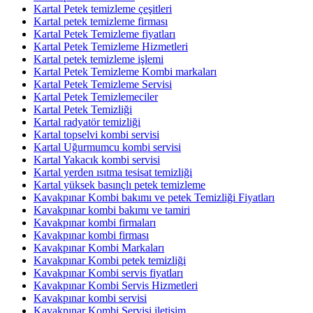
Kartal Petek temizleme çeşitleri
Kartal petek temizleme firması
Kartal Petek Temizleme fiyatları
Kartal Petek Temizleme Hizmetleri
Kartal petek temizleme işlemi
Kartal Petek Temizleme Kombi markaları
Kartal Petek Temizleme Servisi
Kartal Petek Temizlemeciler
Kartal Petek Temizliği
Kartal radyatör temizliği
Kartal topselvi kombi servisi
Kartal Uğurmumcu kombi servisi
Kartal Yakacık kombi servisi
Kartal yerden ısıtma tesisat temizliği
Kartal yüksek basınçlı petek temizleme
Kavakpınar Kombi bakımı ve petek Temizliği Fiyatları
Kavakpınar kombi bakımı ve tamiri
Kavakpınar kombi firmaları
Kavakpınar kombi firması
Kavakpınar Kombi Markaları
Kavakpınar Kombi petek temizliği
Kavakpınar Kombi servis fiyatları
Kavakpınar Kombi Servis Hizmetleri
Kavakpınar kombi servisi
Kavakpınar Kombi Servisi iletişim