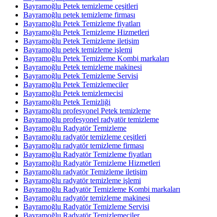
Bayramoğlu Petek temizleme çeşitleri
Bayramoğlu petek temizleme firması
Bayramoğlu Petek Temizleme fiyatları
Bayramoğlu Petek Temizleme Hizmetleri
Bayramoğlu Petek Temizleme iletişim
Bayramoğlu petek temizleme işlemi
Bayramoğlu Petek Temizleme Kombi markaları
Bayramoğlu Petek temizleme makinesi
Bayramoğlu Petek Temizleme Servisi
Bayramoğlu Petek Temizlemeciler
Bayramoğlu Petek temizlemecisi
Bayramoğlu Petek Temizliği
Bayramoğlu profesyonel Petek temizleme
Bayramoğlu profesyonel radyatör temizleme
Bayramoğlu Radyatör Temizleme
Bayramoğlu radyatör temizleme çeşitleri
Bayramoğlu radyatör temizleme firması
Bayramoğlu Radyatör Temizleme fiyatları
Bayramoğlu Radyatör Temizleme Hizmetleri
Bayramoğlu radyatör Temizleme iletişim
Bayramoğlu radyatör temizleme işlemi
Bayramoğlu Radyatör Temizleme Kombi markaları
Bayramoğlu radyatör temizleme makinesi
Bayramoğlu Radyatör Temizleme Servisi
Bayramoğlu Radyatör Temizlemeciler