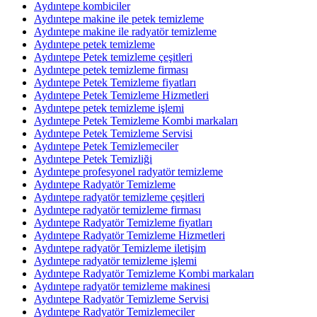
Aydıntepe kombiciler
Aydıntepe makine ile petek temizleme
Aydıntepe makine ile radyatör temizleme
Aydıntepe petek temizleme
Aydıntepe Petek temizleme çeşitleri
Aydıntepe petek temizleme firması
Aydıntepe Petek Temizleme fiyatları
Aydıntepe Petek Temizleme Hizmetleri
Aydıntepe petek temizleme işlemi
Aydıntepe Petek Temizleme Kombi markaları
Aydıntepe Petek Temizleme Servisi
Aydıntepe Petek Temizlemeciler
Aydıntepe Petek Temizliği
Aydıntepe profesyonel radyatör temizleme
Aydıntepe Radyatör Temizleme
Aydıntepe radyatör temizleme çeşitleri
Aydıntepe radyatör temizleme firması
Aydıntepe Radyatör Temizleme fiyatları
Aydıntepe Radyatör Temizleme Hizmetleri
Aydıntepe radyatör Temizleme iletişim
Aydıntepe radyatör temizleme işlemi
Aydıntepe Radyatör Temizleme Kombi markaları
Aydıntepe radyatör temizleme makinesi
Aydıntepe Radyatör Temizleme Servisi
Aydıntepe Radyatör Temizlemeciler