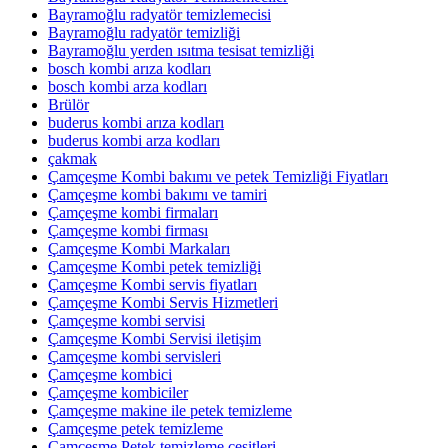
Bayramoğlu radyatör temizlemecisi
Bayramoğlu radyatör temizliği
Bayramoğlu yerden ısıtma tesisat temizliği
bosch kombi arıza kodları
bosch kombi arza kodları
Brülör
buderus kombi arıza kodları
buderus kombi arza kodları
çakmak
Çamçeşme Kombi bakımı ve petek Temizliği Fiyatları
Çamçeşme kombi bakımı ve tamiri
Çamçeşme kombi firmaları
Çamçeşme kombi firması
Çamçeşme Kombi Markaları
Çamçeşme Kombi petek temizliği
Çamçeşme Kombi servis fiyatları
Çamçeşme Kombi Servis Hizmetleri
Çamçeşme kombi servisi
Çamçeşme Kombi Servisi iletişim
Çamçeşme kombi servisleri
Çamçeşme kombici
Çamçeşme kombiciler
Çamçeşme makine ile petek temizleme
Çamçeşme petek temizleme
Çamçeşme Petek temizleme çeşitleri