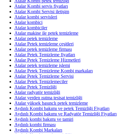
Atalar Kombi petek temizliği
Atalar Kombi servis fiyatları
Atalar Kombi Servisi iletişim
Atalar kombi servisleri
Atalar kombici
Atalar kombiciler
Atalar makine ile petek temizleme
Atalar petek temizleme
Atalar Petek temizleme çeşitleri
Atalar petek temizleme firması
Atalar Petek Temizleme fiyatları
Atalar Petek Temizleme Hizmetleri
Atalar petek temizleme işlemi
Atalar Petek Temizleme Kombi markaları
Atalar Petek Temizleme Servisi
Atalar Petek Temizlemeciler
Atalar Petek Temizliği
Atalar radyatör temizliği
Atalar yerden ısıtma tesisat temizliği
Atalar yüksek basınçlı petek temizleme
Aydınlı Kombi bakımı ve petek Temizliği Fiyatları
Aydınlı Kombi bakımı ve Radyatör Temizliği Fiyatları
Aydınlı kombi bakımı ve tamiri
Aydınlı kombi firması
Aydınlı Kombi Markaları