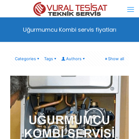
Uğurmumcu Kombi servis fiyatları
Categories
Tags
Authors
Show all