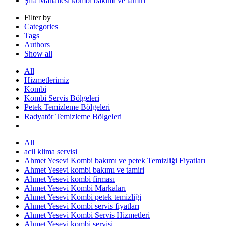
Şifa Mahallesi kombi bakımı ve tamiri
Filter by
Categories
Tags
Authors
Show all
All
Hizmetlerimiz
Kombi
Kombi Servis Bölgeleri
Petek Temizleme Bölgeleri
Radyatör Temizleme Bölgeleri
All
acil klima servisi
Ahmet Yesevi Kombi bakımı ve petek Temizliği Fiyatları
Ahmet Yesevi kombi bakımı ve tamiri
Ahmet Yesevi kombi firması
Ahmet Yesevi Kombi Markaları
Ahmet Yesevi Kombi petek temizliği
Ahmet Yesevi Kombi servis fiyatları
Ahmet Yesevi Kombi Servis Hizmetleri
Ahmet Yesevi kombi servisi