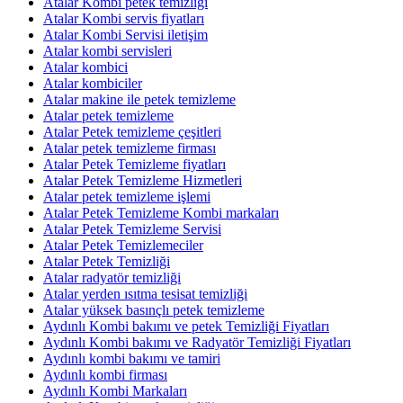
Atalar Kombi petek temizliği
Atalar Kombi servis fiyatları
Atalar Kombi Servisi iletişim
Atalar kombi servisleri
Atalar kombici
Atalar kombiciler
Atalar makine ile petek temizleme
Atalar petek temizleme
Atalar Petek temizleme çeşitleri
Atalar petek temizleme firması
Atalar Petek Temizleme fiyatları
Atalar Petek Temizleme Hizmetleri
Atalar petek temizleme işlemi
Atalar Petek Temizleme Kombi markaları
Atalar Petek Temizleme Servisi
Atalar Petek Temizlemeciler
Atalar Petek Temizliği
Atalar radyatör temizliği
Atalar yerden ısıtma tesisat temizliği
Atalar yüksek basınçlı petek temizleme
Aydınlı Kombi bakımı ve petek Temizliği Fiyatları
Aydınlı Kombi bakımı ve Radyatör Temizliği Fiyatları
Aydınlı kombi bakımı ve tamiri
Aydınlı kombi firması
Aydınlı Kombi Markaları