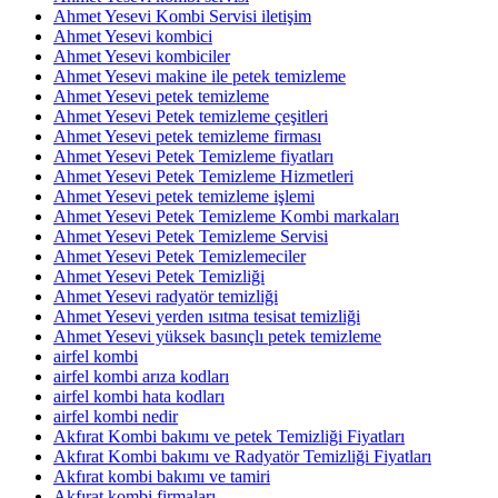
Ahmet Yesevi Kombi Servisi iletişim
Ahmet Yesevi kombici
Ahmet Yesevi kombiciler
Ahmet Yesevi makine ile petek temizleme
Ahmet Yesevi petek temizleme
Ahmet Yesevi Petek temizleme çeşitleri
Ahmet Yesevi petek temizleme firması
Ahmet Yesevi Petek Temizleme fiyatları
Ahmet Yesevi Petek Temizleme Hizmetleri
Ahmet Yesevi petek temizleme işlemi
Ahmet Yesevi Petek Temizleme Kombi markaları
Ahmet Yesevi Petek Temizleme Servisi
Ahmet Yesevi Petek Temizlemeciler
Ahmet Yesevi Petek Temizliği
Ahmet Yesevi radyatör temizliği
Ahmet Yesevi yerden ısıtma tesisat temizliği
Ahmet Yesevi yüksek basınçlı petek temizleme
airfel kombi
airfel kombi arıza kodları
airfel kombi hata kodları
airfel kombi nedir
Akfırat Kombi bakımı ve petek Temizliği Fiyatları
Akfırat Kombi bakımı ve Radyatör Temizliği Fiyatları
Akfırat kombi bakımı ve tamiri
Akfırat kombi firmaları