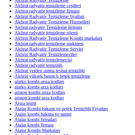
Akfırat Radyatör Temizleme
Akfırat radyatör temizleme çeşitleri
Akfırat radyatör temizleme firması
Akfırat Radyatör Temizleme fiyatları
Akfırat Radyatör Temizleme Hizmetleri
Akfırat radyatör Temizleme iletişim
Akfırat radyatör temizleme işlemi
Akfırat Radyatör Temizleme Kombi markaları
Akfırat radyatör temizleme makinesi
Akfırat Radyatör Temizleme Servisi
Akfırat Radyatör Temizlemeciler
Akfırat radyatör temizlemecisi
Akfırat radyatör temizliği
Akfırat yerden ısıtma tesisat temizliği
Akfırat yüksek basınçlı petek temizleme
alarko kombi arıza kodları
alarko kombi arza kodları
ariston kombi arıza kodları
ariston kombi arza kodları
Arıza tespit
Atalar Kombi bakımı ve petek Temizliği Fiyatları
Atalar kombi bakımı ve tamiri
Atalar kombi firmaları
Atalar kombi firması
Atalar Kombi Markaları