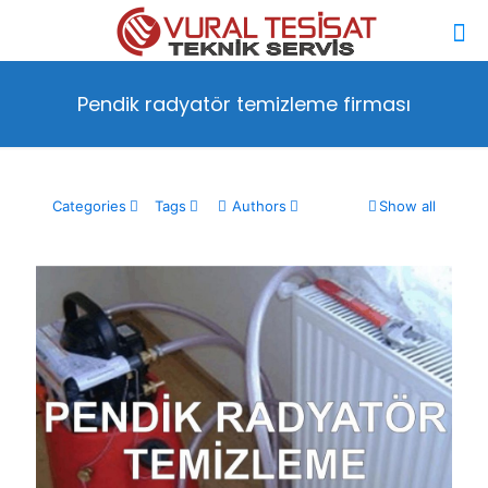
Pendik radyatör temizleme firması
Categories
Tags
Authors
Show all