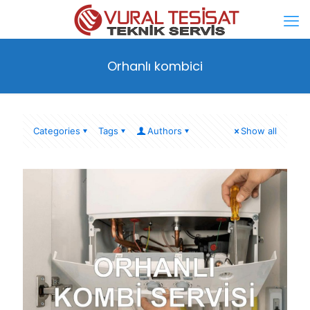
Orhanlı kombici
Categories
Tags
Authors
Show all