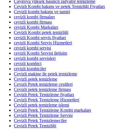
Çayırova yüksek basınçlı radyatör temizleme
Cevizli Kombi bakımı ve petek Temizliği Fiyatları
Cevizli kombi bakımı ve tamiri
cevizli kombi firmaları
cevizli kombi firması
cevizli Kombi Markaları
Cevizli Kombi petek temizliği
cevizli Kombi servis fiyatları
cevizli Kombi Servis Hizmetleri
cevizli kombi servisi
cevizli Kombi Servisi iletişim
cevizli kombi servisleri
cevizli kombici
cevizli kombiciler
Cevizli makine ile petek temizleme
Cevizli petek temizleme
Cevizli Petek temizleme çeşitleri
Cevizli petek temizleme firması
Cevizli Petek Temizleme fiyatları
Cevizli Petek Temizleme Hizmetleri
Cevizli petek temizleme işlemi
Cevizli Petek Temizleme Kombi markaları
Cevizli Petek Temizleme Servisi
Cevizli Petek Temizlemeciler
Cevizli Petek Temizliği