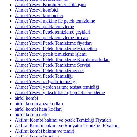
Ahmet Yesevi Kombi Servisi iletişim
Ahmet Yesevi kombici
Ahmet Yesevi kombiciler
Ahmet Yesevi makine ile petek temizleme
Ahmet Yesevi petek temizleme
Ahmet Yesevi Petek temizleme çeşitleri
Ahmet Yesevi petek temizleme firması
Ahmet Yesevi Petek Temizleme fiyatları
Ahmet Yesevi Petek Temizleme Hizmetleri
Ahmet Yesevi petek temizleme işlemi
Ahmet Yesevi Petek Temizleme Kombi markaları
Ahmet Yesevi Petek Temizleme Servisi
Ahmet Yesevi Petek Temizlemeciler
Ahmet Yesevi Petek Temizliği
Ahmet Yesevi radyatör temizliği
Ahmet Yesevi yerden ısıtma tesisat temizliği
Ahmet Yesevi yüksek basınçlı petek temizleme
airfel kombi
airfel kombi arıza kodları
airfel kombi hata kodları
airfel kombi nedir
Akfırat Kombi bakımı ve petek Temizliği Fiyatları
Akfırat Kombi bakımı ve Radyatör Temizliği Fiyatları
Akfırat kombi bakımı ve tamiri
Akfırat kombi firmaları