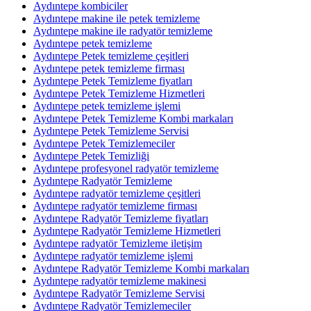
Aydıntepe kombiciler
Aydıntepe makine ile petek temizleme
Aydıntepe makine ile radyatör temizleme
Aydıntepe petek temizleme
Aydıntepe Petek temizleme çeşitleri
Aydıntepe petek temizleme firması
Aydıntepe Petek Temizleme fiyatları
Aydıntepe Petek Temizleme Hizmetleri
Aydıntepe petek temizleme işlemi
Aydıntepe Petek Temizleme Kombi markaları
Aydıntepe Petek Temizleme Servisi
Aydıntepe Petek Temizlemeciler
Aydıntepe Petek Temizliği
Aydıntepe profesyonel radyatör temizleme
Aydıntepe Radyatör Temizleme
Aydıntepe radyatör temizleme çeşitleri
Aydıntepe radyatör temizleme firması
Aydıntepe Radyatör Temizleme fiyatları
Aydıntepe Radyatör Temizleme Hizmetleri
Aydıntepe radyatör Temizleme iletişim
Aydıntepe radyatör temizleme işlemi
Aydıntepe Radyatör Temizleme Kombi markaları
Aydıntepe radyatör temizleme makinesi
Aydıntepe Radyatör Temizleme Servisi
Aydıntepe Radyatör Temizlemeciler