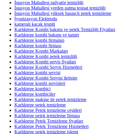
İstasyon Mahallesi radyatör temizliği
İstasyon Mahallesi yerden ısıtma tesisat temizliği
İstasyon Mahallesi yüksek basınçlı petek temizleme
İyonizasyon Elektrodu
kameralı kaçak tespiti
Karlıktepe Kombi bakımı ve petek Temizliği Fiyatları
Karlıktepe kombi bakımı ve tamiri
Karlıktepe kombi firmaları
Karlıktepe kombi firması
Karlıktepe Kombi Markaları
Karlıktepe Kombi petek temizliği
Karlıktepe Kombi servis fiyatları
Karlıktepe Kombi Servis Hizmetleri
Karlıktepe kombi servisi
Karlıktepe Kombi Servisi iletişim
Karlıktepe kombi servisleri
Karlıktepe kombici
Karlıktepe kombiciler
Karlıktepe makine ile petek temizleme
Karlıktepe petek temizleme
Karlıktepe Petek temizleme çeşitleri
Karlıktepe petek temizleme firması
Karlıktepe Petek Temizleme fiyatları
Karlıktepe Petek Temizleme Hizmetleri
Karlıktepe petek temizleme işlemi