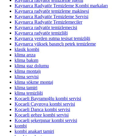
Kaynarca radyatör temizleme işlemi
Kaynarca Radyatör Temizleme Kombi markaları
Kaynarca radyatör temizleme makinesi
Kaynarca Radyatör Temizleme Servisi
Kaynarca Radyatör Temizlemeciler
Kaynarca radyatör temizlemecisi
Kaynarca radyatör temizliği
Kaynarca yerden ısıtma tesisat temizliği
Kaynarca yüksek basınçlı petek temizleme
klasik kombi
klima arıza
klima bakım
klima gaz dolumu
klima montajı
klima servisi
klima sökme montaj
klima tamiri
klima temizliği
Kocaeli Bayramoğlu kombi servisi
Kocaeli Çayırova kombi servisi
Kocaeli Darıca kombi servisi
Kocaeli gebze kombi servisi
Kocaeli şekerpınar kombi servisi
kombi
kombi anakart tamiri