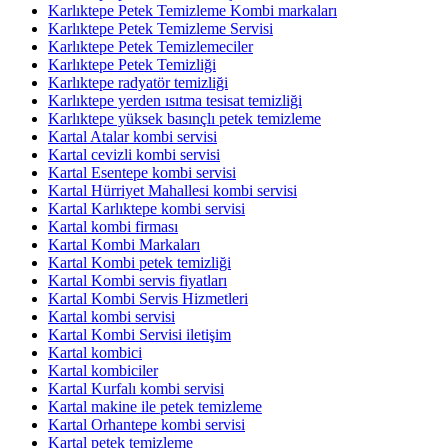
Karlıktepe Petek Temizleme Kombi markaları
Karlıktepe Petek Temizleme Servisi
Karlıktepe Petek Temizlemeciler
Karlıktepe Petek Temizliği
Karlıktepe radyatör temizliği
Karlıktepe yerden ısıtma tesisat temizliği
Karlıktepe yüksek basınçlı petek temizleme
Kartal Atalar kombi servisi
Kartal cevizli kombi servisi
Kartal Esentepe kombi servisi
Kartal Hürriyet Mahallesi kombi servisi
Kartal Karlıktepe kombi servisi
Kartal kombi firması
Kartal Kombi Markaları
Kartal Kombi petek temizliği
Kartal Kombi servis fiyatları
Kartal Kombi Servis Hizmetleri
Kartal kombi servisi
Kartal Kombi Servisi iletişim
Kartal kombici
Kartal kombiciler
Kartal Kurfalı kombi servisi
Kartal makine ile petek temizleme
Kartal Orhantepe kombi servisi
Kartal petek temizleme