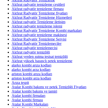
Akfırat Radyatör Temizleme
Akfırat radyatör temizleme çeşitleri
Akfırat radyatör temizleme firması
Akfırat Radyatör Temizleme fiyatları
Akfırat Radyatör Temizleme Hizmetleri
Akfırat radyatör Temizleme iletişim
Akfırat radyatör temizleme işlemi
Akfırat Radyatör Temizleme Kombi markaları
Akfırat radyatör temizleme makinesi
Akfırat Radyatör Temizleme Servisi
Akfırat Radyatör Temizlemeciler
Akfırat radyatör temizlemecisi
Akfırat radyatör temizliği
Akfırat yerden ısıtma tesisat temizliği
Akfırat yüksek basınçlı petek temizleme
alarko kombi arıza kodları
alarko kombi arza kodları
ariston kombi arıza kodları
ariston kombi arza kodları
Arıza tespit
Atalar Kombi bakımı ve petek Temizliği Fiyatları
Atalar kombi bakımı ve tamiri
Atalar kombi firmaları
Atalar kombi firması
Atalar Kombi Markaları