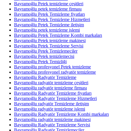
Bayramoğlu Petek temizleme çeşitleri
Bayramoğlu petek temizleme firması
Bayramoğlu Petek Temizleme fiyatları
Bayramoğlu Petek Temizleme Hizmetleri
Bayramoğlu Petek Temizleme iletişim
Bayramoğlu petek temizleme işlemi
Bayramoğlu Petek Temizleme Kombi markaları
Bayramoğlu Petek temizleme makinesi
Bayramoğlu Petek Temizleme Servisi
Bayramoğlu Petek Temizlemeciler
Bayramoğlu Petek temizlemecisi
Bayramoğlu Petek Temizliği
Bayramoğlu profesyonel Petek temizleme
Bayramoğlu profesyonel radyatör temizleme
Bayramoğlu Radyatör Temizleme
Bayramoğlu radyatör temizleme çeşitleri
Bayramoğlu radyatör temizleme firması
Bayramoğlu Radyatör Temizleme fiyatları
Bayramoğlu Radyatör Temizleme Hizmetleri
Bayramoğlu radyatör Temizleme iletişim
Bayramoğlu radyatör temizleme işlemi
Bayramoğlu Radyatör Temizleme Kombi markaları
Bayramoğlu radyatör temizleme makinesi
Bayramoğlu Radyatör Temizleme Servisi
Bayramoğlu Radyatör Temizlemeciler