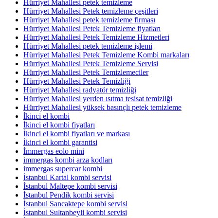
Hürriyet Mahallesi petek temizleme
Hürriyet Mahallesi Petek temizleme çeşitleri
Hürriyet Mahallesi petek temizleme firması
Hürriyet Mahallesi Petek Temizleme fiyatları
Hürriyet Mahallesi Petek Temizleme Hizmetleri
Hürriyet Mahallesi petek temizleme işlemi
Hürriyet Mahallesi Petek Temizleme Kombi markaları
Hürriyet Mahallesi Petek Temizleme Servisi
Hürriyet Mahallesi Petek Temizlemeciler
Hürriyet Mahallesi Petek Temizliği
Hürriyet Mahallesi radyatör temizliği
Hürriyet Mahallesi yerden ısıtma tesisat temizliği
Hürriyet Mahallesi yüksek basınçlı petek temizleme
İkinci el kombi
İkinci el kombi fiyatları
İkinci el kombi fiyatları ve markası
İkinci el kombi garantisi
İmmergas eolo mini
immergas kombi arza kodları
immergas supercar kombi
İstanbul Kartal kombi servisi
İstanbul Maltepe kombi servisi
İstanbul Pendik kombi servisi
İstanbul Sancaktepe kombi servisi
İstanbul Sultanbeyli kombi servisi