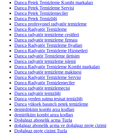
Darıca Petek Temizleme Kombi markaları
Darıca Petek Temizleme Servisi
Darıca Petek Temizlemeciler
Darıca Petek Temizliği
Darıca profesyonel radyatör temizleme
Darıca Radyatör Temizleme
Darıca radyatör temizleme çeşitleri
Darıca radyatör temizleme firması
Darıca Radyatör Temizleme fiyatları
Darıca Radyatör Temizleme Hizmetleri
Darıca radyatör Temizleme iletişim
Darıca radyatör temizleme işlemi
Darıca Radyatör Temizleme Kombi markaları
Darıca radyatör temizleme makinesi
Darıca Radyatör Temizleme Servisi
Darıca Radyatör Temizlemeciler
Darıca radyatör temizlemecisi
Darıca radyatör temizliği
Darıca yerden ısıtma tesisat temizliği
Darıca yüksek basınçlı petek temizleme
demirdöküm kombi arza kodları
demiröküm kombi arıza kodları
Doğalgaz abonelik açma Tuzla
doğalgaz abonelik açma ve doğalgaz proje çizimi
Doğalgaz proje çizimi Tuzla