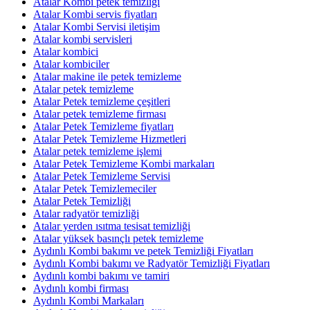
Atalar Kombi petek temizliği
Atalar Kombi servis fiyatları
Atalar Kombi Servisi iletişim
Atalar kombi servisleri
Atalar kombici
Atalar kombiciler
Atalar makine ile petek temizleme
Atalar petek temizleme
Atalar Petek temizleme çeşitleri
Atalar petek temizleme firması
Atalar Petek Temizleme fiyatları
Atalar Petek Temizleme Hizmetleri
Atalar petek temizleme işlemi
Atalar Petek Temizleme Kombi markaları
Atalar Petek Temizleme Servisi
Atalar Petek Temizlemeciler
Atalar Petek Temizliği
Atalar radyatör temizliği
Atalar yerden ısıtma tesisat temizliği
Atalar yüksek basınçlı petek temizleme
Aydınlı Kombi bakımı ve petek Temizliği Fiyatları
Aydınlı Kombi bakımı ve Radyatör Temizliği Fiyatları
Aydınlı kombi bakımı ve tamiri
Aydınlı kombi firması
Aydınlı Kombi Markaları