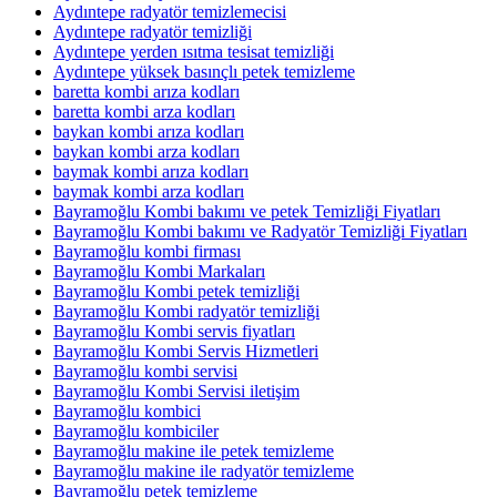
Aydıntepe radyatör temizlemecisi
Aydıntepe radyatör temizliği
Aydıntepe yerden ısıtma tesisat temizliği
Aydıntepe yüksek basınçlı petek temizleme
baretta kombi arıza kodları
baretta kombi arza kodları
baykan kombi arıza kodları
baykan kombi arza kodları
baymak kombi arıza kodları
baymak kombi arza kodları
Bayramoğlu Kombi bakımı ve petek Temizliği Fiyatları
Bayramoğlu Kombi bakımı ve Radyatör Temizliği Fiyatları
Bayramoğlu kombi firması
Bayramoğlu Kombi Markaları
Bayramoğlu Kombi petek temizliği
Bayramoğlu Kombi radyatör temizliği
Bayramoğlu Kombi servis fiyatları
Bayramoğlu Kombi Servis Hizmetleri
Bayramoğlu kombi servisi
Bayramoğlu Kombi Servisi iletişim
Bayramoğlu kombici
Bayramoğlu kombiciler
Bayramoğlu makine ile petek temizleme
Bayramoğlu makine ile radyatör temizleme
Bayramoğlu petek temizleme