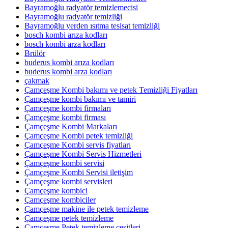
Bayramoğlu radyatör temizlemecisi
Bayramoğlu radyatör temizliği
Bayramoğlu yerden ısıtma tesisat temizliği
bosch kombi arıza kodları
bosch kombi arza kodları
Brülör
buderus kombi arıza kodları
buderus kombi arza kodları
çakmak
Çamçeşme Kombi bakımı ve petek Temizliği Fiyatları
Çamçeşme kombi bakımı ve tamiri
Çamçeşme kombi firmaları
Çamçeşme kombi firması
Çamçeşme Kombi Markaları
Çamçeşme Kombi petek temizliği
Çamçeşme Kombi servis fiyatları
Çamçeşme Kombi Servis Hizmetleri
Çamçeşme kombi servisi
Çamçeşme Kombi Servisi iletişim
Çamçeşme kombi servisleri
Çamçeşme kombici
Çamçeşme kombiciler
Çamçeşme makine ile petek temizleme
Çamçeşme petek temizleme
Çamçeşme Petek temizleme çeşitleri