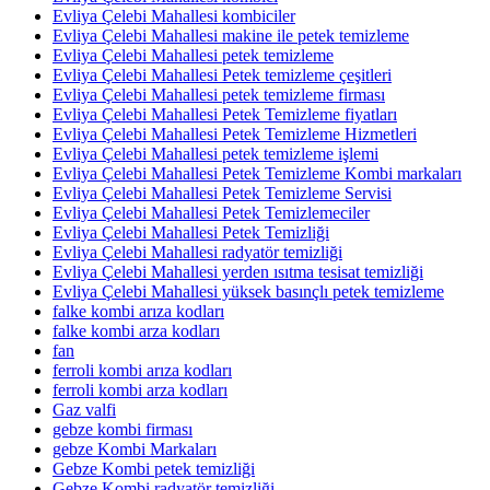
Evliya Çelebi Mahallesi kombiciler
Evliya Çelebi Mahallesi makine ile petek temizleme
Evliya Çelebi Mahallesi petek temizleme
Evliya Çelebi Mahallesi Petek temizleme çeşitleri
Evliya Çelebi Mahallesi petek temizleme firması
Evliya Çelebi Mahallesi Petek Temizleme fiyatları
Evliya Çelebi Mahallesi Petek Temizleme Hizmetleri
Evliya Çelebi Mahallesi petek temizleme işlemi
Evliya Çelebi Mahallesi Petek Temizleme Kombi markaları
Evliya Çelebi Mahallesi Petek Temizleme Servisi
Evliya Çelebi Mahallesi Petek Temizlemeciler
Evliya Çelebi Mahallesi Petek Temizliği
Evliya Çelebi Mahallesi radyatör temizliği
Evliya Çelebi Mahallesi yerden ısıtma tesisat temizliği
Evliya Çelebi Mahallesi yüksek basınçlı petek temizleme
falke kombi arıza kodları
falke kombi arza kodları
fan
ferroli kombi arıza kodları
ferroli kombi arza kodları
Gaz valfi
gebze kombi firması
gebze Kombi Markaları
Gebze Kombi petek temizliği
Gebze Kombi radyatör temizliği