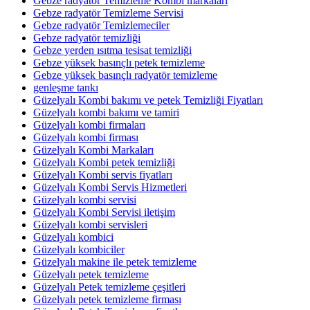
Gebze radyatör Temizleme Kombi markaları
Gebze radyatör Temizleme Servisi
Gebze radyatör Temizlemeciler
Gebze radyatör temizliği
Gebze yerden ısıtma tesisat temizliği
Gebze yüksek basınçlı petek temizleme
Gebze yüksek basınçlı radyatör temizleme
genleşme tankı
Güzelyalı Kombi bakımı ve petek Temizliği Fiyatları
Güzelyalı kombi bakımı ve tamiri
Güzelyalı kombi firmaları
Güzelyalı kombi firması
Güzelyalı Kombi Markaları
Güzelyalı Kombi petek temizliği
Güzelyalı Kombi servis fiyatları
Güzelyalı Kombi Servis Hizmetleri
Güzelyalı kombi servisi
Güzelyalı Kombi Servisi iletişim
Güzelyalı kombi servisleri
Güzelyalı kombici
Güzelyalı kombiciler
Güzelyalı makine ile petek temizleme
Güzelyalı petek temizleme
Güzelyalı Petek temizleme çeşitleri
Güzelyalı petek temizleme firması