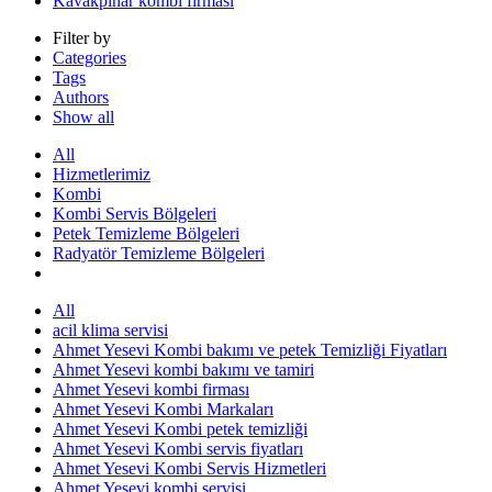
Kavakpınar kombi firması
Filter by
Categories
Tags
Authors
Show all
All
Hizmetlerimiz
Kombi
Kombi Servis Bölgeleri
Petek Temizleme Bölgeleri
Radyatör Temizleme Bölgeleri
All
acil klima servisi
Ahmet Yesevi Kombi bakımı ve petek Temizliği Fiyatları
Ahmet Yesevi kombi bakımı ve tamiri
Ahmet Yesevi kombi firması
Ahmet Yesevi Kombi Markaları
Ahmet Yesevi Kombi petek temizliği
Ahmet Yesevi Kombi servis fiyatları
Ahmet Yesevi Kombi Servis Hizmetleri
Ahmet Yesevi kombi servisi