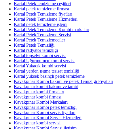
Kartal Petek temizleme çeşitleri
Kartal petek temizleme firması
Kartal Petek Temizleme fiyatları
Kartal Petek Temizleme Hizmetleri
Kartal petek temizleme işlemi
Kartal Petek Temizleme Kombi markaları
Kartal Petek Temizleme Servisi
Kartal Petek Temizlemeciler
Kartal Petek Temizliği
Kartal radyatör temizliği
Kartal topselvi kombi servisi
Kartal Uğurmumcu kombi servisi
Kartal Yakacık kombi servisi
Kartal yerden ısıtma tesisat temizliği
Kartal yüksek basınçlı petek temizleme
Kavakpınar Kombi bakımı ve petek Temizliği Fiyatları
Kavakpınar kombi bakımı ve tamiri
Kavakpınar kombi firmaları
Kavakpınar kombi firması
Kavakpınar Kombi Markaları
Kavakpınar Kombi petek temizliği
Kavakpınar Kombi servis fiyatları
Kavakpınar Kombi Servis Hizmetleri
Kavakpınar kombi servisi
Kavakpınar Kombi Servisi iletişim