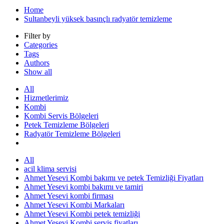
Home
Sultanbeyli yüksek basınçlı radyatör temizleme
Filter by
Categories
Tags
Authors
Show all
All
Hizmetlerimiz
Kombi
Kombi Servis Bölgeleri
Petek Temizleme Bölgeleri
Radyatör Temizleme Bölgeleri
All
acil klima servisi
Ahmet Yesevi Kombi bakımı ve petek Temizliği Fiyatları
Ahmet Yesevi kombi bakımı ve tamiri
Ahmet Yesevi kombi firması
Ahmet Yesevi Kombi Markaları
Ahmet Yesevi Kombi petek temizliği
Ahmet Yesevi Kombi servis fiyatları