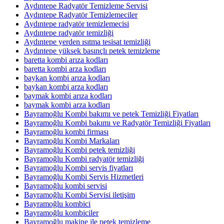
Aydıntepe Radyatör Temizleme Servisi
Aydıntepe Radyatör Temizlemeciler
Aydıntepe radyatör temizlemecisi
Aydıntepe radyatör temizliği
Aydıntepe yerden ısıtma tesisat temizliği
Aydıntepe yüksek basınçlı petek temizleme
baretta kombi arıza kodları
baretta kombi arza kodları
baykan kombi arıza kodları
baykan kombi arza kodları
baymak kombi arıza kodları
baymak kombi arza kodları
Bayramoğlu Kombi bakımı ve petek Temizliği Fiyatları
Bayramoğlu Kombi bakımı ve Radyatör Temizliği Fiyatları
Bayramoğlu kombi firması
Bayramoğlu Kombi Markaları
Bayramoğlu Kombi petek temizliği
Bayramoğlu Kombi radyatör temizliği
Bayramoğlu Kombi servis fiyatları
Bayramoğlu Kombi Servis Hizmetleri
Bayramoğlu kombi servisi
Bayramoğlu Kombi Servisi iletişim
Bayramoğlu kombici
Bayramoğlu kombiciler
Bayramoğlu makine ile petek temizleme