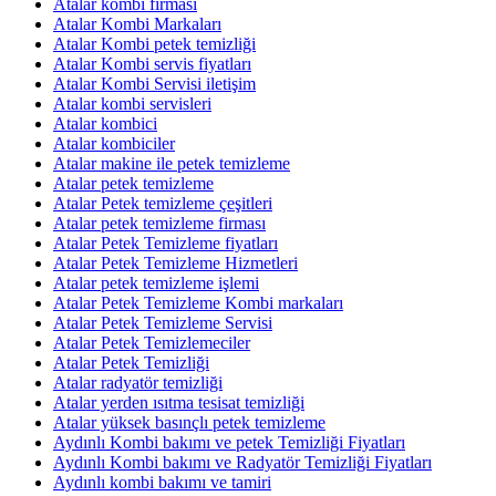
Atalar kombi firması
Atalar Kombi Markaları
Atalar Kombi petek temizliği
Atalar Kombi servis fiyatları
Atalar Kombi Servisi iletişim
Atalar kombi servisleri
Atalar kombici
Atalar kombiciler
Atalar makine ile petek temizleme
Atalar petek temizleme
Atalar Petek temizleme çeşitleri
Atalar petek temizleme firması
Atalar Petek Temizleme fiyatları
Atalar Petek Temizleme Hizmetleri
Atalar petek temizleme işlemi
Atalar Petek Temizleme Kombi markaları
Atalar Petek Temizleme Servisi
Atalar Petek Temizlemeciler
Atalar Petek Temizliği
Atalar radyatör temizliği
Atalar yerden ısıtma tesisat temizliği
Atalar yüksek basınçlı petek temizleme
Aydınlı Kombi bakımı ve petek Temizliği Fiyatları
Aydınlı Kombi bakımı ve Radyatör Temizliği Fiyatları
Aydınlı kombi bakımı ve tamiri