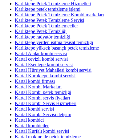
Karlıktepe Petek Temizleme Hizmetleri
Karlıktepe petek temizleme işlemi
Karlıktepe Petek Temizleme Kombi markaları
Karlıktepe Petek Temizleme Servisi
Karlıktepe Petek Temizlemeciler
Karlıktepe Petek Temizliği
Karlıktepe radyatör temizliği
Karlıktepe yerden ısıtma tesisat temizliği
Karlıktepe yüksek basınçlı petek temizleme
Kartal Atalar kombi servisi
Kartal cevizli kombi servisi
Kartal Esentepe kombi servisi
Kartal Hürriyet Mahallesi kombi servisi
Kartal Karlıktepe kombi servisi
Kartal kombi firması
Kartal Kombi Markaları
Kartal Kombi petek temizliği
Kartal Kombi servis fiyatları
Kartal Kombi Servis Hizmetleri
Kartal kombi servisi
Kartal Kombi Servisi iletişim
Kartal kombici
Kartal kombiciler
Kartal Kurfalı kombi servisi
Kartal makine ile petek temizleme