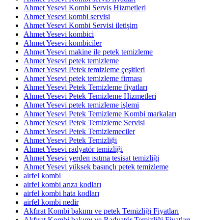
Ahmet Yesevi Kombi Servis Hizmetleri
Ahmet Yesevi kombi servisi
Ahmet Yesevi Kombi Servisi iletişim
Ahmet Yesevi kombici
Ahmet Yesevi kombiciler
Ahmet Yesevi makine ile petek temizleme
Ahmet Yesevi petek temizleme
Ahmet Yesevi Petek temizleme çeşitleri
Ahmet Yesevi petek temizleme firması
Ahmet Yesevi Petek Temizleme fiyatları
Ahmet Yesevi Petek Temizleme Hizmetleri
Ahmet Yesevi petek temizleme işlemi
Ahmet Yesevi Petek Temizleme Kombi markaları
Ahmet Yesevi Petek Temizleme Servisi
Ahmet Yesevi Petek Temizlemeciler
Ahmet Yesevi Petek Temizliği
Ahmet Yesevi radyatör temizliği
Ahmet Yesevi yerden ısıtma tesisat temizliği
Ahmet Yesevi yüksek basınçlı petek temizleme
airfel kombi
airfel kombi arıza kodları
airfel kombi hata kodları
airfel kombi nedir
Akfırat Kombi bakımı ve petek Temizliği Fiyatları
Akfırat Kombi bakımı ve Radyatör Temizliği Fiyatları