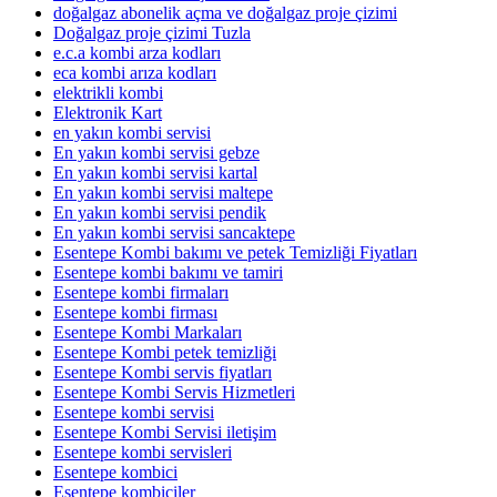
doğalgaz abonelik açma ve doğalgaz proje çizimi
Doğalgaz proje çizimi Tuzla
e.c.a kombi arza kodları
eca kombi arıza kodları
elektrikli kombi
Elektronik Kart
en yakın kombi servisi
En yakın kombi servisi gebze
En yakın kombi servisi kartal
En yakın kombi servisi maltepe
En yakın kombi servisi pendik
En yakın kombi servisi sancaktepe
Esentepe Kombi bakımı ve petek Temizliği Fiyatları
Esentepe kombi bakımı ve tamiri
Esentepe kombi firmaları
Esentepe kombi firması
Esentepe Kombi Markaları
Esentepe Kombi petek temizliği
Esentepe Kombi servis fiyatları
Esentepe Kombi Servis Hizmetleri
Esentepe kombi servisi
Esentepe Kombi Servisi iletişim
Esentepe kombi servisleri
Esentepe kombici
Esentepe kombiciler