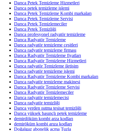
Darıca Petek Temizleme Hizmetleri
Darıca petek temizleme işlemi
Darıca Petek Temizleme Kombi markaları
Darıca Petek Temizleme Servisi
Darıca Petek Temizlemeciler
Darıca Petek Temizliği
Darıca profesyonel radyatör temizleme
Darıca Radyatör Temizleme
Darıca radyatör temizleme çeşitleri
Darıca radyatör temizleme firması
Darıca Radyatör Temizleme fiyatları
Darıca Radyatör Temizleme Hizmetleri
Darıca radyatör Temizleme iletişim
Darıca radyatör temizleme işlemi
Darıca Radyatör Temizleme Kombi markaları
Darıca radyatör temizleme makinesi
Darıca Radyatör Temizleme Servisi
Darıca Radyatör Temizlemeciler
Darıca radyatör temizlemecisi
Darıca radyatör temizliği
Darıca yerden ısıtma tesisat temizliği
Darıca yüksek basınçlı petek temizleme
demirdöküm kombi arza kodları
demiröküm kombi arıza kodları
Doğalgaz abonelik açma Tuzla