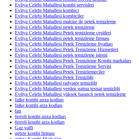
Evliya Çelebi Mahallesi kombi servisleri
Evliya Çelebi Mahallesi kombici
Evliya Çelebi Mahallesi kombiciler
Evliya Çelebi Mahallesi makine ile petek temizleme
Evliya Çelebi Mahallesi petek temizleme
Evliya Çelebi Mahallesi Petek temizleme çeşitleri
Evliya Çelebi Mahallesi petek temizleme firması
Evliya Çelebi Mahallesi Petek Temizleme fiyatları
Evliya Çelebi Mahallesi Petek Temizleme Hizmetleri
Evliya Çelebi Mahallesi petek temizleme işlemi
Evliya Çelebi Mahallesi Petek Temizleme Kombi markaları
Evliya Çelebi Mahallesi Petek Temizleme Servisi
Evliya Çelebi Mahallesi Petek Temizlemeciler
Evliya Çelebi Mahallesi Petek Temizliği
Evliya Çelebi Mahallesi radyatör temizliği
Evliya Çelebi Mahallesi yerden ısıtma tesisat temizliği
Evliya Çelebi Mahallesi yüksek basınçlı petek temizleme
falke kombi arıza kodları
falke kombi arza kodları
fan
ferroli kombi arıza kodları
ferroli kombi arza kodları
Gaz valfi
gebze kombi firması
gebze Kombi Markaları