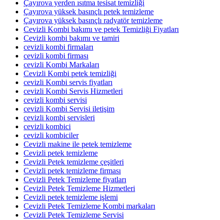
Çayırova yerden ısıtma tesisat temizliği
Çayırova yüksek basınçlı petek temizleme
Çayırova yüksek basınçlı radyatör temizleme
Cevizli Kombi bakımı ve petek Temizliği Fiyatları
Cevizli kombi bakımı ve tamiri
cevizli kombi firmaları
cevizli kombi firması
cevizli Kombi Markaları
Cevizli Kombi petek temizliği
cevizli Kombi servis fiyatları
cevizli Kombi Servis Hizmetleri
cevizli kombi servisi
cevizli Kombi Servisi iletişim
cevizli kombi servisleri
cevizli kombici
cevizli kombiciler
Cevizli makine ile petek temizleme
Cevizli petek temizleme
Cevizli Petek temizleme çeşitleri
Cevizli petek temizleme firması
Cevizli Petek Temizleme fiyatları
Cevizli Petek Temizleme Hizmetleri
Cevizli petek temizleme işlemi
Cevizli Petek Temizleme Kombi markaları
Cevizli Petek Temizleme Servisi