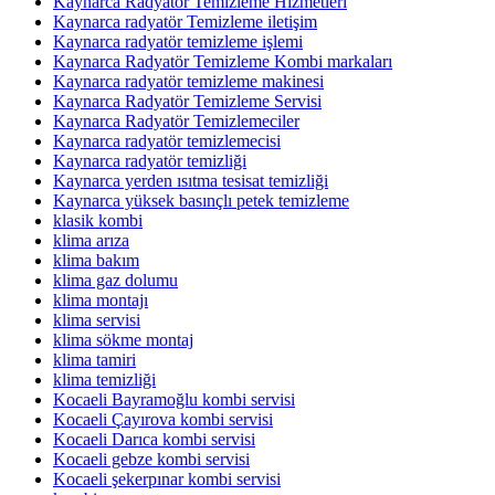
Kaynarca Radyatör Temizleme Hizmetleri
Kaynarca radyatör Temizleme iletişim
Kaynarca radyatör temizleme işlemi
Kaynarca Radyatör Temizleme Kombi markaları
Kaynarca radyatör temizleme makinesi
Kaynarca Radyatör Temizleme Servisi
Kaynarca Radyatör Temizlemeciler
Kaynarca radyatör temizlemecisi
Kaynarca radyatör temizliği
Kaynarca yerden ısıtma tesisat temizliği
Kaynarca yüksek basınçlı petek temizleme
klasik kombi
klima arıza
klima bakım
klima gaz dolumu
klima montajı
klima servisi
klima sökme montaj
klima tamiri
klima temizliği
Kocaeli Bayramoğlu kombi servisi
Kocaeli Çayırova kombi servisi
Kocaeli Darıca kombi servisi
Kocaeli gebze kombi servisi
Kocaeli şekerpınar kombi servisi