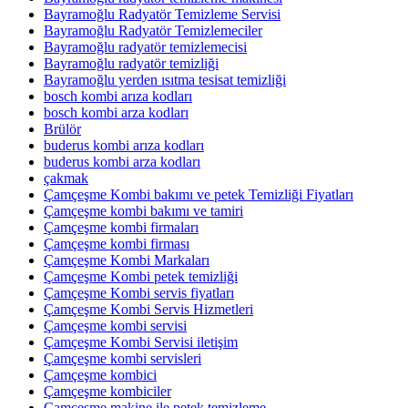
Bayramoğlu Radyatör Temizleme Servisi
Bayramoğlu Radyatör Temizlemeciler
Bayramoğlu radyatör temizlemecisi
Bayramoğlu radyatör temizliği
Bayramoğlu yerden ısıtma tesisat temizliği
bosch kombi arıza kodları
bosch kombi arza kodları
Brülör
buderus kombi arıza kodları
buderus kombi arza kodları
çakmak
Çamçeşme Kombi bakımı ve petek Temizliği Fiyatları
Çamçeşme kombi bakımı ve tamiri
Çamçeşme kombi firmaları
Çamçeşme kombi firması
Çamçeşme Kombi Markaları
Çamçeşme Kombi petek temizliği
Çamçeşme Kombi servis fiyatları
Çamçeşme Kombi Servis Hizmetleri
Çamçeşme kombi servisi
Çamçeşme Kombi Servisi iletişim
Çamçeşme kombi servisleri
Çamçeşme kombici
Çamçeşme kombiciler
Çamçeşme makine ile petek temizleme