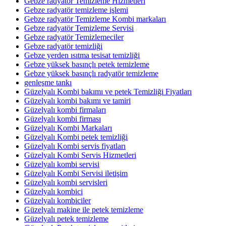
Gebze radyatör Temizleme Hizmetleri
Gebze radyatör temizleme işlemi
Gebze radyatör Temizleme Kombi markaları
Gebze radyatör Temizleme Servisi
Gebze radyatör Temizlemeciler
Gebze radyatör temizliği
Gebze yerden ısıtma tesisat temizliği
Gebze yüksek basınçlı petek temizleme
Gebze yüksek basınçlı radyatör temizleme
genleşme tankı
Güzelyalı Kombi bakımı ve petek Temizliği Fiyatları
Güzelyalı kombi bakımı ve tamiri
Güzelyalı kombi firmaları
Güzelyalı kombi firması
Güzelyalı Kombi Markaları
Güzelyalı Kombi petek temizliği
Güzelyalı Kombi servis fiyatları
Güzelyalı Kombi Servis Hizmetleri
Güzelyalı kombi servisi
Güzelyalı Kombi Servisi iletişim
Güzelyalı kombi servisleri
Güzelyalı kombici
Güzelyalı kombiciler
Güzelyalı makine ile petek temizleme
Güzelyalı petek temizleme