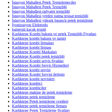
İstasyon Mahallesi Petek Temizlemeciler
İstasyon Mahallesi Petek Temizliği
İstasyon Mahallesi radyatör temizliği
İstasyon Mahallesi yerden ısıtma tesisat temizliği
İstasyon Mahallesi yüksek basınçlı petek temizleme
İyonizasyon Elektrodu
kameralı kaçak tespiti
Karlıktepe Kombi bakımı ve petek Temizliği Fiyatları
Karlıktepe kombi bakımı ve tamiri
Karlıktepe kombi firmaları
Karlıktepe kombi firması
Karlıktepe Kombi Markaları
Karlıktepe Kombi petek temizliği
Karlıktepe Kombi servis fiyatları
Karlıktepe Kombi Servis Hizmetleri
Karlıktepe kombi servisi
Karlıktepe Kombi Servisi iletişim
Karlıktepe kombi servisleri
Karlıktepe kombici
Karlıktepe kombiciler
Karlıktepe makine ile petek temizleme
Karlıktepe petek temizleme
Karlıktepe Petek temizleme çeşitleri
Karlıktepe petek temizleme firması
Karlıktepe Petek Temizleme fiyatları