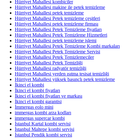
Hürriyet Mahallesi kombiciler
Hürriyet Mahallesi makine ile petek temizleme
Hürriyet Mahallesi petek temizleme
Hürriyet Mahallesi Petek temizleme çeşitleri
Hürriyet Mahallesi petek temizleme firması
Hürriyet Mahallesi Petek Temizleme fiyatları
Hürriyet Mahallesi Petek Temizleme Hizmetleri
Hürriyet Mahallesi petek temizleme işlemi
Hürriyet Mahallesi Petek Temizleme Kombi markaları
Hürriyet Mahallesi Petek Temizleme Servisi
Hürriyet Mahallesi Petek Temizlemeciler
Hürriyet Mahallesi Petek Temizliği
Hürriyet Mahallesi radyatör temizliği
Hürriyet Mahallesi yerden ısıtma tesisat temizliği
Hürriyet Mahallesi yüksek basınçlı petek temizleme
İkinci el kombi
İkinci el kombi fiyatları
İkinci el kombi fiyatları ve markası
İkinci el kombi garantisi
İmmergas eolo mini
immergas kombi arza kodları
immergas supercar kombi
İstanbul Kartal kombi servisi
İstanbul Maltepe kombi servisi
İstanbul Pendik kombi servisi