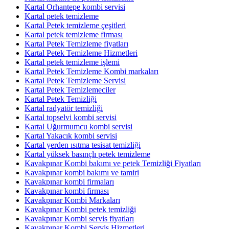
Kartal Orhantepe kombi servisi
Kartal petek temizleme
Kartal Petek temizleme çeşitleri
Kartal petek temizleme firması
Kartal Petek Temizleme fiyatları
Kartal Petek Temizleme Hizmetleri
Kartal petek temizleme işlemi
Kartal Petek Temizleme Kombi markaları
Kartal Petek Temizleme Servisi
Kartal Petek Temizlemeciler
Kartal Petek Temizliği
Kartal radyatör temizliği
Kartal topselvi kombi servisi
Kartal Uğurmumcu kombi servisi
Kartal Yakacık kombi servisi
Kartal yerden ısıtma tesisat temizliği
Kartal yüksek basınçlı petek temizleme
Kavakpınar Kombi bakımı ve petek Temizliği Fiyatları
Kavakpınar kombi bakımı ve tamiri
Kavakpınar kombi firmaları
Kavakpınar kombi firması
Kavakpınar Kombi Markaları
Kavakpınar Kombi petek temizliği
Kavakpınar Kombi servis fiyatları
Kavakpınar Kombi Servis Hizmetleri