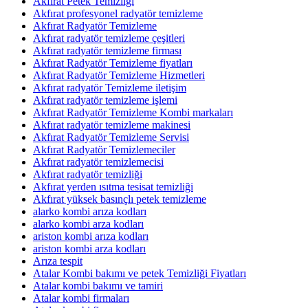
Akfırat Petek Temizliği
Akfırat profesyonel radyatör temizleme
Akfırat Radyatör Temizleme
Akfırat radyatör temizleme çeşitleri
Akfırat radyatör temizleme firması
Akfırat Radyatör Temizleme fiyatları
Akfırat Radyatör Temizleme Hizmetleri
Akfırat radyatör Temizleme iletişim
Akfırat radyatör temizleme işlemi
Akfırat Radyatör Temizleme Kombi markaları
Akfırat radyatör temizleme makinesi
Akfırat Radyatör Temizleme Servisi
Akfırat Radyatör Temizlemeciler
Akfırat radyatör temizlemecisi
Akfırat radyatör temizliği
Akfırat yerden ısıtma tesisat temizliği
Akfırat yüksek basınçlı petek temizleme
alarko kombi arıza kodları
alarko kombi arza kodları
ariston kombi arıza kodları
ariston kombi arza kodları
Arıza tespit
Atalar Kombi bakımı ve petek Temizliği Fiyatları
Atalar kombi bakımı ve tamiri
Atalar kombi firmaları