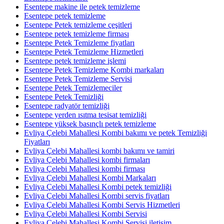
Esentepe makine ile petek temizleme
Esentepe petek temizleme
Esentepe Petek temizleme çeşitleri
Esentepe petek temizleme firması
Esentepe Petek Temizleme fiyatları
Esentepe Petek Temizleme Hizmetleri
Esentepe petek temizleme işlemi
Esentepe Petek Temizleme Kombi markaları
Esentepe Petek Temizleme Servisi
Esentepe Petek Temizlemeciler
Esentepe Petek Temizliği
Esentepe radyatör temizliği
Esentepe yerden ısıtma tesisat temizliği
Esentepe yüksek basınçlı petek temizleme
Evliya Çelebi Mahallesi Kombi bakımı ve petek Temizliği
Fiyatları
Evliya Çelebi Mahallesi kombi bakımı ve tamiri
Evliya Çelebi Mahallesi kombi firmaları
Evliya Çelebi Mahallesi kombi firması
Evliya Çelebi Mahallesi Kombi Markaları
Evliya Çelebi Mahallesi Kombi petek temizliği
Evliya Çelebi Mahallesi Kombi servis fiyatları
Evliya Çelebi Mahallesi Kombi Servis Hizmetleri
Evliya Çelebi Mahallesi Kombi Servisi
Evliya Çelebi Mahallesi Kombi Servisi iletişim