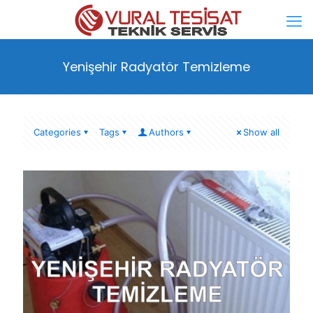
Yenişehir Radyatör Temizleme
Categories
Tags
Authors
Show all