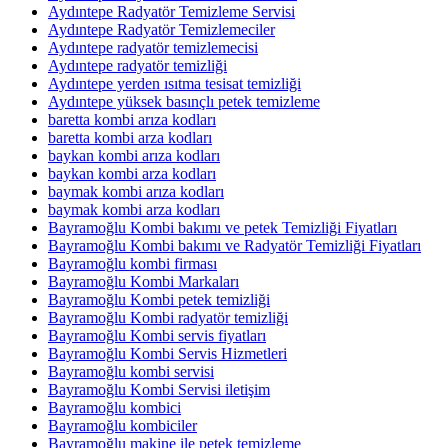
Aydıntepe Radyatör Temizleme Servisi
Aydıntepe Radyatör Temizlemeciler
Aydıntepe radyatör temizlemecisi
Aydıntepe radyatör temizliği
Aydıntepe yerden ısıtma tesisat temizliği
Aydıntepe yüksek basınçlı petek temizleme
baretta kombi arıza kodları
baretta kombi arza kodları
baykan kombi arıza kodları
baykan kombi arza kodları
baymak kombi arıza kodları
baymak kombi arza kodları
Bayramoğlu Kombi bakımı ve petek Temizliği Fiyatları
Bayramoğlu Kombi bakımı ve Radyatör Temizliği Fiyatları
Bayramoğlu kombi firması
Bayramoğlu Kombi Markaları
Bayramoğlu Kombi petek temizliği
Bayramoğlu Kombi radyatör temizliği
Bayramoğlu Kombi servis fiyatları
Bayramoğlu Kombi Servis Hizmetleri
Bayramoğlu kombi servisi
Bayramoğlu Kombi Servisi iletişim
Bayramoğlu kombici
Bayramoğlu kombiciler
Bayramoğlu makine ile petek temizleme