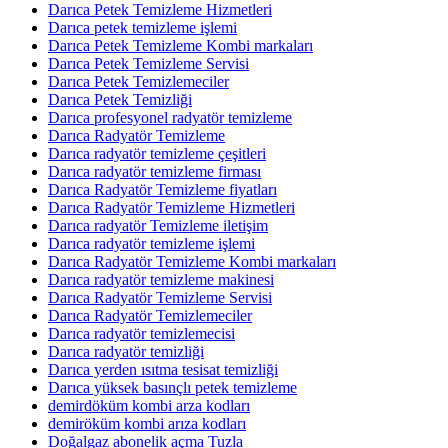
Darıca Petek Temizleme Hizmetleri
Darıca petek temizleme işlemi
Darıca Petek Temizleme Kombi markaları
Darıca Petek Temizleme Servisi
Darıca Petek Temizlemeciler
Darıca Petek Temizliği
Darıca profesyonel radyatör temizleme
Darıca Radyatör Temizleme
Darıca radyatör temizleme çeşitleri
Darıca radyatör temizleme firması
Darıca Radyatör Temizleme fiyatları
Darıca Radyatör Temizleme Hizmetleri
Darıca radyatör Temizleme iletişim
Darıca radyatör temizleme işlemi
Darıca Radyatör Temizleme Kombi markaları
Darıca radyatör temizleme makinesi
Darıca Radyatör Temizleme Servisi
Darıca Radyatör Temizlemeciler
Darıca radyatör temizlemecisi
Darıca radyatör temizliği
Darıca yerden ısıtma tesisat temizliği
Darıca yüksek basınçlı petek temizleme
demirdöküm kombi arza kodları
demiröküm kombi arıza kodları
Doğalgaz abonelik açma Tuzla