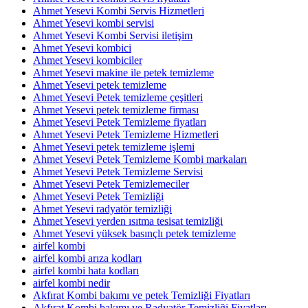
Ahmet Yesevi Kombi Servis Hizmetleri
Ahmet Yesevi kombi servisi
Ahmet Yesevi Kombi Servisi iletişim
Ahmet Yesevi kombici
Ahmet Yesevi kombiciler
Ahmet Yesevi makine ile petek temizleme
Ahmet Yesevi petek temizleme
Ahmet Yesevi Petek temizleme çeşitleri
Ahmet Yesevi petek temizleme firması
Ahmet Yesevi Petek Temizleme fiyatları
Ahmet Yesevi Petek Temizleme Hizmetleri
Ahmet Yesevi petek temizleme işlemi
Ahmet Yesevi Petek Temizleme Kombi markaları
Ahmet Yesevi Petek Temizleme Servisi
Ahmet Yesevi Petek Temizlemeciler
Ahmet Yesevi Petek Temizliği
Ahmet Yesevi radyatör temizliği
Ahmet Yesevi yerden ısıtma tesisat temizliği
Ahmet Yesevi yüksek basınçlı petek temizleme
airfel kombi
airfel kombi arıza kodları
airfel kombi hata kodları
airfel kombi nedir
Akfırat Kombi bakımı ve petek Temizliği Fiyatları
Akfırat Kombi bakımı ve Radyatör Temizliği Fiyatları