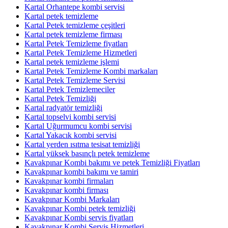
Kartal Orhantepe kombi servisi
Kartal petek temizleme
Kartal Petek temizleme çeşitleri
Kartal petek temizleme firması
Kartal Petek Temizleme fiyatları
Kartal Petek Temizleme Hizmetleri
Kartal petek temizleme işlemi
Kartal Petek Temizleme Kombi markaları
Kartal Petek Temizleme Servisi
Kartal Petek Temizlemeciler
Kartal Petek Temizliği
Kartal radyatör temizliği
Kartal topselvi kombi servisi
Kartal Uğurmumcu kombi servisi
Kartal Yakacık kombi servisi
Kartal yerden ısıtma tesisat temizliği
Kartal yüksek basınçlı petek temizleme
Kavakpınar Kombi bakımı ve petek Temizliği Fiyatları
Kavakpınar kombi bakımı ve tamiri
Kavakpınar kombi firmaları
Kavakpınar kombi firması
Kavakpınar Kombi Markaları
Kavakpınar Kombi petek temizliği
Kavakpınar Kombi servis fiyatları
Kavakpınar Kombi Servis Hizmetleri