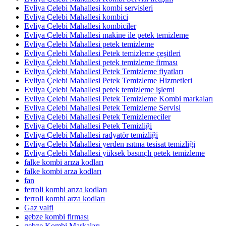
Evliya Çelebi Mahallesi kombi servisleri
Evliya Çelebi Mahallesi kombici
Evliya Çelebi Mahallesi kombiciler
Evliya Çelebi Mahallesi makine ile petek temizleme
Evliya Çelebi Mahallesi petek temizleme
Evliya Çelebi Mahallesi Petek temizleme çeşitleri
Evliya Çelebi Mahallesi petek temizleme firması
Evliya Çelebi Mahallesi Petek Temizleme fiyatları
Evliya Çelebi Mahallesi Petek Temizleme Hizmetleri
Evliya Çelebi Mahallesi petek temizleme işlemi
Evliya Çelebi Mahallesi Petek Temizleme Kombi markaları
Evliya Çelebi Mahallesi Petek Temizleme Servisi
Evliya Çelebi Mahallesi Petek Temizlemeciler
Evliya Çelebi Mahallesi Petek Temizliği
Evliya Çelebi Mahallesi radyatör temizliği
Evliya Çelebi Mahallesi yerden ısıtma tesisat temizliği
Evliya Çelebi Mahallesi yüksek basınçlı petek temizleme
falke kombi arıza kodları
falke kombi arza kodları
fan
ferroli kombi arıza kodları
ferroli kombi arza kodları
Gaz valfi
gebze kombi firması
gebze Kombi Markaları