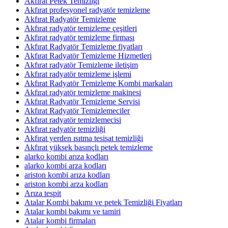
Akfırat Petek Temizliği
Akfırat profesyonel radyatör temizleme
Akfırat Radyatör Temizleme
Akfırat radyatör temizleme çeşitleri
Akfırat radyatör temizleme firması
Akfırat Radyatör Temizleme fiyatları
Akfırat Radyatör Temizleme Hizmetleri
Akfırat radyatör Temizleme iletişim
Akfırat radyatör temizleme işlemi
Akfırat Radyatör Temizleme Kombi markaları
Akfırat radyatör temizleme makinesi
Akfırat Radyatör Temizleme Servisi
Akfırat Radyatör Temizlemeciler
Akfırat radyatör temizlemecisi
Akfırat radyatör temizliği
Akfırat yerden ısıtma tesisat temizliği
Akfırat yüksek basınçlı petek temizleme
alarko kombi arıza kodları
alarko kombi arza kodları
ariston kombi arıza kodları
ariston kombi arza kodları
Arıza tespit
Atalar Kombi bakımı ve petek Temizliği Fiyatları
Atalar kombi bakımı ve tamiri
Atalar kombi firmaları