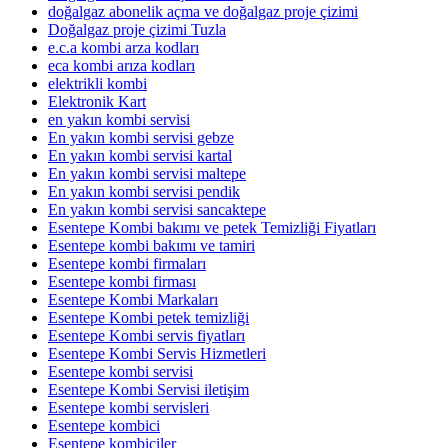
doğalgaz abonelik açma ve doğalgaz proje çizimi
Doğalgaz proje çizimi Tuzla
e.c.a kombi arza kodları
eca kombi arıza kodları
elektrikli kombi
Elektronik Kart
en yakın kombi servisi
En yakın kombi servisi gebze
En yakın kombi servisi kartal
En yakın kombi servisi maltepe
En yakın kombi servisi pendik
En yakın kombi servisi sancaktepe
Esentepe Kombi bakımı ve petek Temizliği Fiyatları
Esentepe kombi bakımı ve tamiri
Esentepe kombi firmaları
Esentepe kombi firması
Esentepe Kombi Markaları
Esentepe Kombi petek temizliği
Esentepe Kombi servis fiyatları
Esentepe Kombi Servis Hizmetleri
Esentepe kombi servisi
Esentepe Kombi Servisi iletişim
Esentepe kombi servisleri
Esentepe kombici
Esentepe kombiciler