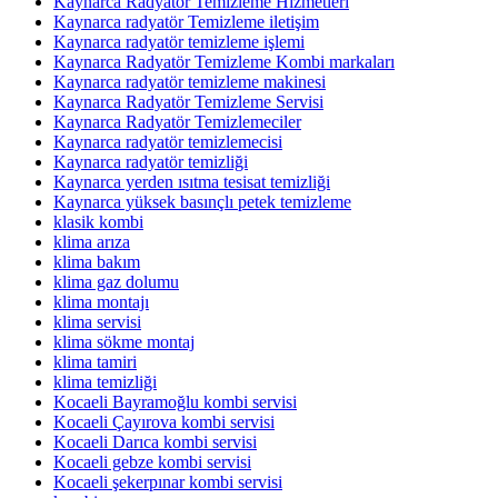
Kaynarca Radyatör Temizleme Hizmetleri
Kaynarca radyatör Temizleme iletişim
Kaynarca radyatör temizleme işlemi
Kaynarca Radyatör Temizleme Kombi markaları
Kaynarca radyatör temizleme makinesi
Kaynarca Radyatör Temizleme Servisi
Kaynarca Radyatör Temizlemeciler
Kaynarca radyatör temizlemecisi
Kaynarca radyatör temizliği
Kaynarca yerden ısıtma tesisat temizliği
Kaynarca yüksek basınçlı petek temizleme
klasik kombi
klima arıza
klima bakım
klima gaz dolumu
klima montajı
klima servisi
klima sökme montaj
klima tamiri
klima temizliği
Kocaeli Bayramoğlu kombi servisi
Kocaeli Çayırova kombi servisi
Kocaeli Darıca kombi servisi
Kocaeli gebze kombi servisi
Kocaeli şekerpınar kombi servisi