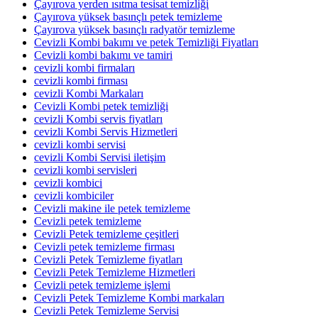
Çayırova yerden ısıtma tesisat temizliği
Çayırova yüksek basınçlı petek temizleme
Çayırova yüksek basınçlı radyatör temizleme
Cevizli Kombi bakımı ve petek Temizliği Fiyatları
Cevizli kombi bakımı ve tamiri
cevizli kombi firmaları
cevizli kombi firması
cevizli Kombi Markaları
Cevizli Kombi petek temizliği
cevizli Kombi servis fiyatları
cevizli Kombi Servis Hizmetleri
cevizli kombi servisi
cevizli Kombi Servisi iletişim
cevizli kombi servisleri
cevizli kombici
cevizli kombiciler
Cevizli makine ile petek temizleme
Cevizli petek temizleme
Cevizli Petek temizleme çeşitleri
Cevizli petek temizleme firması
Cevizli Petek Temizleme fiyatları
Cevizli Petek Temizleme Hizmetleri
Cevizli petek temizleme işlemi
Cevizli Petek Temizleme Kombi markaları
Cevizli Petek Temizleme Servisi