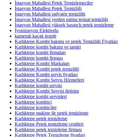
İstasyon Mahallesi Petek Temizlemeciler
İstasyon Mahallesi Petek Temizliği
İstasyon Mahallesi radyatör temizliği
İstasyon Mahallesi yerden ısıtma tesisat temizliği
İstasyon Mahallesi yüksek basınçlı petek temizleme
İyonizasyon Elektrodu
kameralı kaçak tespiti
Karlıktepe Kombi bakımı ve petek Temizliği Fiyatları
Karlıktepe kombi bakımı ve tamiri
Karlıktepe kombi firmaları
Karlıktepe kombi firması
Karlıktepe Kombi Markaları
Karlıktepe Kombi petek temizliği
Karlıktepe Kombi servis fiyatları
Karlıktepe Kombi Servis Hizmetleri
Karlıktepe kombi servisi
Karlıktepe Kombi Servisi iletişim
Karlıktepe kombi servisleri
Karlıktepe kombici
Karlıktepe kombiciler
Karlıktepe makine ile petek temizleme
Karlıktepe petek temizleme
Karlıktepe Petek temizleme çeşitleri
Karlıktepe petek temizleme firması
Karlıktepe Petek Temizleme fiyatları