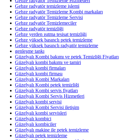
Gebze radyatör Temizleme Hizmetleri
Gebze radyatör temizleme işlemi
Gebze radyatör Temizleme Kombi markaları
Gebze radyatör Temizleme Servisi
Gebze radyatör Temizlemeciler
Gebze radyatör temizliği
Gebze yerden ısıtma tesisat temizliği
Gebze yüksek basınçlı petek temizleme
Gebze yüksek basınçlı radyatör temizleme
genleşme tankı
Güzelyalı Kombi bakımı ve petek Temizliği Fiyatları
Güzelyalı kombi bakımı ve tamiri
Güzelyalı kombi firmaları
Güzelyalı kombi firması
Güzelyalı Kombi Markaları
Güzelyalı Kombi petek temizliği
Güzelyalı Kombi servis fiyatları
Güzelyalı Kombi Servis Hizmetleri
Güzelyalı kombi servisi
Güzelyalı Kombi Servisi iletişim
Güzelyalı kombi servisleri
Güzelyalı kombici
Güzelyalı kombiciler
Güzelyalı makine ile petek temizleme
Güzelyalı petek temizleme