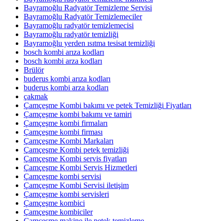
Bayramoğlu Radyatör Temizleme Servisi
Bayramoğlu Radyatör Temizlemeciler
Bayramoğlu radyatör temizlemecisi
Bayramoğlu radyatör temizliği
Bayramoğlu yerden ısıtma tesisat temizliği
bosch kombi arıza kodları
bosch kombi arza kodları
Brülör
buderus kombi arıza kodları
buderus kombi arza kodları
çakmak
Çamçeşme Kombi bakımı ve petek Temizliği Fiyatları
Çamçeşme kombi bakımı ve tamiri
Çamçeşme kombi firmaları
Çamçeşme kombi firması
Çamçeşme Kombi Markaları
Çamçeşme Kombi petek temizliği
Çamçeşme Kombi servis fiyatları
Çamçeşme Kombi Servis Hizmetleri
Çamçeşme kombi servisi
Çamçeşme Kombi Servisi iletişim
Çamçeşme kombi servisleri
Çamçeşme kombici
Çamçeşme kombiciler
Çamçeşme makine ile petek temizleme