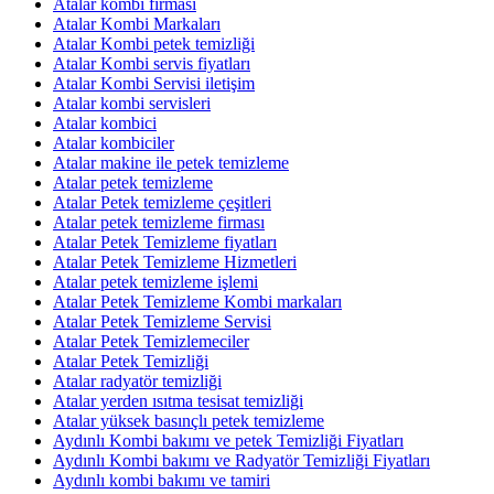
Atalar kombi firması
Atalar Kombi Markaları
Atalar Kombi petek temizliği
Atalar Kombi servis fiyatları
Atalar Kombi Servisi iletişim
Atalar kombi servisleri
Atalar kombici
Atalar kombiciler
Atalar makine ile petek temizleme
Atalar petek temizleme
Atalar Petek temizleme çeşitleri
Atalar petek temizleme firması
Atalar Petek Temizleme fiyatları
Atalar Petek Temizleme Hizmetleri
Atalar petek temizleme işlemi
Atalar Petek Temizleme Kombi markaları
Atalar Petek Temizleme Servisi
Atalar Petek Temizlemeciler
Atalar Petek Temizliği
Atalar radyatör temizliği
Atalar yerden ısıtma tesisat temizliği
Atalar yüksek basınçlı petek temizleme
Aydınlı Kombi bakımı ve petek Temizliği Fiyatları
Aydınlı Kombi bakımı ve Radyatör Temizliği Fiyatları
Aydınlı kombi bakımı ve tamiri