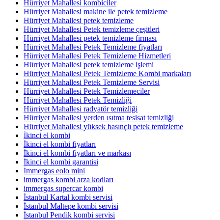
Hürriyet Mahallesi kombiciler
Hürriyet Mahallesi makine ile petek temizleme
Hürriyet Mahallesi petek temizleme
Hürriyet Mahallesi Petek temizleme çeşitleri
Hürriyet Mahallesi petek temizleme firması
Hürriyet Mahallesi Petek Temizleme fiyatları
Hürriyet Mahallesi Petek Temizleme Hizmetleri
Hürriyet Mahallesi petek temizleme işlemi
Hürriyet Mahallesi Petek Temizleme Kombi markaları
Hürriyet Mahallesi Petek Temizleme Servisi
Hürriyet Mahallesi Petek Temizlemeciler
Hürriyet Mahallesi Petek Temizliği
Hürriyet Mahallesi radyatör temizliği
Hürriyet Mahallesi yerden ısıtma tesisat temizliği
Hürriyet Mahallesi yüksek basınçlı petek temizleme
İkinci el kombi
İkinci el kombi fiyatları
İkinci el kombi fiyatları ve markası
İkinci el kombi garantisi
İmmergas eolo mini
immergas kombi arza kodları
immergas supercar kombi
İstanbul Kartal kombi servisi
İstanbul Maltepe kombi servisi
İstanbul Pendik kombi servisi