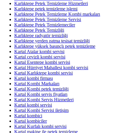
Karlıktepe Petek Temizleme Hizmetleri
Karlıktepe petek temizleme işlemi
Karlıktepe Petek Temizleme Kombi markaları
Karlıktepe Petek Temizleme Servisi
Karlıktepe Petek Temizlemeciler
Karlıktepe Petek Temizliği
Karlıktepe radyatör temizliği
Karlıktepe yerden ısıtma tesisat temizliği
Karlıktepe yüksek basınçlı petek temizleme
Kartal Atalar kombi servisi
Kartal cevizli kombi servisi
Kartal Esentepe kombi servisi
Kartal Hürriyet Mahallesi kombi servisi
Kartal Karlıktepe kombi servisi
Kartal kombi firması
Kartal Kombi Markaları
Kartal Kombi petek temizliği
Kartal Kombi servis fiyatları
Kartal Kombi Servis Hizmetleri
Kartal kombi servisi
Kartal Kombi Servisi iletişim
Kartal kombici
Kartal kombiciler
Kartal Kurfalı kombi servisi
Kartal makine ile petek temizleme