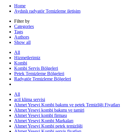
Home
Aydınlı radyatör Temizleme iletişim
Filter by
Categories
Tags
Authors
Show all
All
Hizmetlerimiz
Kombi
Kombi Servis Bölgeleri
Petek Temizleme Bölgeleri
Radyatör Temizleme Bölgeleri
All
acil klima servisi
Ahmet Yesevi Kombi bakımı ve petek Temizliği Fiyatları
Ahmet Yesevi kombi bakımı ve tamiri
Ahmet Yesevi kombi firması
Ahmet Yesevi Kombi Markaları
Ahmet Yesevi Kombi petek temizliği
Ahmet Yesevi Kombi servis fiyatları