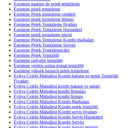
Esentepe makine ile petek temizleme
Esentepe petek temizleme
Esentepe Petek temizleme çeşitleri
Esentepe petek temizleme firması
Esentepe Petek Temizleme fiyatları
Esentepe Petek Temizleme Hizmetleri
Esentepe petek temizleme işlemi
Esentepe Petek Temizleme Kombi markaları
Esentepe Petek Temizleme Servisi
Esentepe Petek Temizlemeciler
Esentepe Petek Temizliği
Esentepe radyatör temizliği
Esentepe yerden ısıtma tesisat temizliği
Esentepe yüksek basınçlı petek temizleme
Evliya Çelebi Mahallesi Kombi bakımı ve petek Temizliği
Fiyatları
Evliya Çelebi Mahallesi kombi bakımı ve tamiri
Evliya Çelebi Mahallesi kombi firmaları
Evliya Çelebi Mahallesi kombi firması
Evliya Çelebi Mahallesi Kombi Markaları
Evliya Çelebi Mahallesi Kombi petek temizliği
Evliya Çelebi Mahallesi Kombi servis fiyatları
Evliya Çelebi Mahallesi Kombi Servis Hizmetleri
Evliya Çelebi Mahallesi Kombi Servisi
Evliya Çelebi Mahallesi Kombi Servisi iletişim