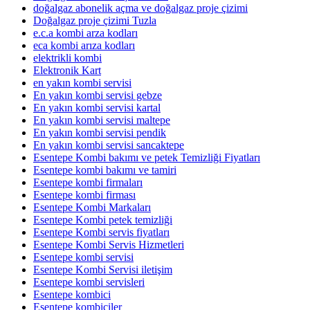
doğalgaz abonelik açma ve doğalgaz proje çizimi
Doğalgaz proje çizimi Tuzla
e.c.a kombi arza kodları
eca kombi arıza kodları
elektrikli kombi
Elektronik Kart
en yakın kombi servisi
En yakın kombi servisi gebze
En yakın kombi servisi kartal
En yakın kombi servisi maltepe
En yakın kombi servisi pendik
En yakın kombi servisi sancaktepe
Esentepe Kombi bakımı ve petek Temizliği Fiyatları
Esentepe kombi bakımı ve tamiri
Esentepe kombi firmaları
Esentepe kombi firması
Esentepe Kombi Markaları
Esentepe Kombi petek temizliği
Esentepe Kombi servis fiyatları
Esentepe Kombi Servis Hizmetleri
Esentepe kombi servisi
Esentepe Kombi Servisi iletişim
Esentepe kombi servisleri
Esentepe kombici
Esentepe kombiciler