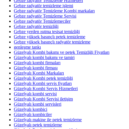
Gebze radyatör Temizleme Hizmetleri
Gebze radyatör temizleme işlemi
Gebze radyatör Temizleme Kombi markaları
Gebze radyatör Temizleme Servisi
Gebze radyatör Temizlemeciler
Gebze radyatör temizliği
Gebze yerden ısıtma tesisat temizliği
Gebze yüksek basınçlı petek temizleme
Gebze yüksek basınçlı radyatör temizleme
genleşme tankı
Güzelyalı Kombi bakımı ve petek Temizliği Fiyatları
Güzelyalı kombi bakımı ve tamiri
Güzelyalı kombi firmaları
Güzelyalı kombi firması
Güzelyalı Kombi Markaları
Güzelyalı Kombi petek temizliği
Güzelyalı Kombi servis fiyatları
Güzelyalı Kombi Servis Hizmetleri
Güzelyalı kombi servisi
Güzelyalı Kombi Servisi iletişim
Güzelyalı kombi servisleri
Güzelyalı kombici
Güzelyalı kombiciler
Güzelyalı makine ile petek temizleme
Güzelyalı petek temizleme