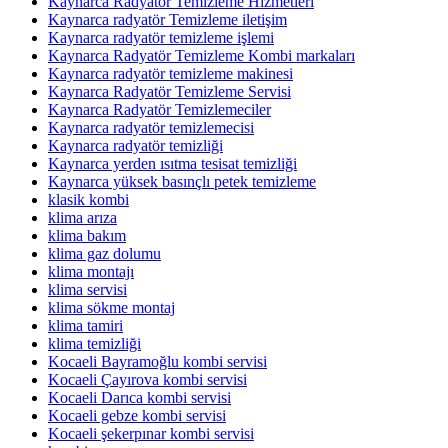
Kaynarca Radyatör Temizleme Hizmetleri
Kaynarca radyatör Temizleme iletişim
Kaynarca radyatör temizleme işlemi
Kaynarca Radyatör Temizleme Kombi markaları
Kaynarca radyatör temizleme makinesi
Kaynarca Radyatör Temizleme Servisi
Kaynarca Radyatör Temizlemeciler
Kaynarca radyatör temizlemecisi
Kaynarca radyatör temizliği
Kaynarca yerden ısıtma tesisat temizliği
Kaynarca yüksek basınçlı petek temizleme
klasik kombi
klima arıza
klima bakım
klima gaz dolumu
klima montajı
klima servisi
klima sökme montaj
klima tamiri
klima temizliği
Kocaeli Bayramoğlu kombi servisi
Kocaeli Çayırova kombi servisi
Kocaeli Darıca kombi servisi
Kocaeli gebze kombi servisi
Kocaeli şekerpınar kombi servisi