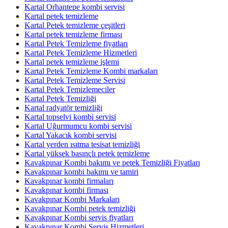
Kartal Orhantepe kombi servisi
Kartal petek temizleme
Kartal Petek temizleme çeşitleri
Kartal petek temizleme firması
Kartal Petek Temizleme fiyatları
Kartal Petek Temizleme Hizmetleri
Kartal petek temizleme işlemi
Kartal Petek Temizleme Kombi markaları
Kartal Petek Temizleme Servisi
Kartal Petek Temizlemeciler
Kartal Petek Temizliği
Kartal radyatör temizliği
Kartal topselvi kombi servisi
Kartal Uğurmumcu kombi servisi
Kartal Yakacık kombi servisi
Kartal yerden ısıtma tesisat temizliği
Kartal yüksek basınçlı petek temizleme
Kavakpınar Kombi bakımı ve petek Temizliği Fiyatları
Kavakpınar kombi bakımı ve tamiri
Kavakpınar kombi firmaları
Kavakpınar kombi firması
Kavakpınar Kombi Markaları
Kavakpınar Kombi petek temizliği
Kavakpınar Kombi servis fiyatları
Kavakpınar Kombi Servis Hizmetleri