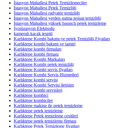
İstasyon Mahallesi Petek Temizlemeciler
İstasyon Mahallesi Petek Temizliği
İstasyon Mahallesi radyatör temizliği
İstasyon Mahallesi yerden ısıtma tesisat temizliği
İstasyon Mahallesi yüksek basınçlı petek temizleme
İyonizasyon Elektrodu
kameralı kaçak tespiti
Karlıktepe Kombi bakımı ve petek Temizliği Fiyatları
Karlıktepe kombi bakımı ve tamiri
Karlıktepe kombi firmaları
Karlıktepe kombi firması
Karlıktepe Kombi Markaları
Karlıktepe Kombi petek temizliği
Karlıktepe Kombi servis fiyatları
Karlıktepe Kombi Servis Hizmetleri
Karlıktepe kombi servisi
Karlıktepe Kombi Servisi iletişim
Karlıktepe kombi servisleri
Karlıktepe kombici
Karlıktepe kombiciler
Karlıktepe makine ile petek temizleme
Karlıktepe petek temizleme
Karlıktepe Petek temizleme çeşitleri
Karlıktepe petek temizleme firması
Karlıktepe Petek Temizleme fiyatları