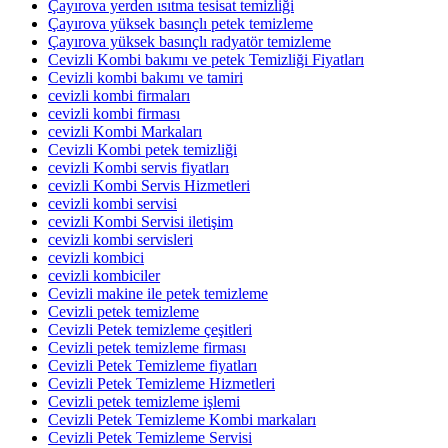
Çayırova yerden ısıtma tesisat temizliği
Çayırova yüksek basınçlı petek temizleme
Çayırova yüksek basınçlı radyatör temizleme
Cevizli Kombi bakımı ve petek Temizliği Fiyatları
Cevizli kombi bakımı ve tamiri
cevizli kombi firmaları
cevizli kombi firması
cevizli Kombi Markaları
Cevizli Kombi petek temizliği
cevizli Kombi servis fiyatları
cevizli Kombi Servis Hizmetleri
cevizli kombi servisi
cevizli Kombi Servisi iletişim
cevizli kombi servisleri
cevizli kombici
cevizli kombiciler
Cevizli makine ile petek temizleme
Cevizli petek temizleme
Cevizli Petek temizleme çeşitleri
Cevizli petek temizleme firması
Cevizli Petek Temizleme fiyatları
Cevizli Petek Temizleme Hizmetleri
Cevizli petek temizleme işlemi
Cevizli Petek Temizleme Kombi markaları
Cevizli Petek Temizleme Servisi