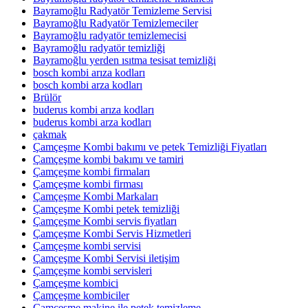
Bayramoğlu Radyatör Temizleme Servisi
Bayramoğlu Radyatör Temizlemeciler
Bayramoğlu radyatör temizlemecisi
Bayramoğlu radyatör temizliği
Bayramoğlu yerden ısıtma tesisat temizliği
bosch kombi arıza kodları
bosch kombi arza kodları
Brülör
buderus kombi arıza kodları
buderus kombi arza kodları
çakmak
Çamçeşme Kombi bakımı ve petek Temizliği Fiyatları
Çamçeşme kombi bakımı ve tamiri
Çamçeşme kombi firmaları
Çamçeşme kombi firması
Çamçeşme Kombi Markaları
Çamçeşme Kombi petek temizliği
Çamçeşme Kombi servis fiyatları
Çamçeşme Kombi Servis Hizmetleri
Çamçeşme kombi servisi
Çamçeşme Kombi Servisi iletişim
Çamçeşme kombi servisleri
Çamçeşme kombici
Çamçeşme kombiciler
Çamçeşme makine ile petek temizleme