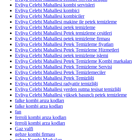
Evliya Çelebi Mahallesi kombi servisleri
Evliya Çelebi Mahallesi kombici
Evliya Çelebi Mahallesi kombiciler
Evliya Çelebi Mahallesi makine ile petek temizleme
Evliya Çelebi Mahallesi petek temizleme
Evliya Çelebi Mahallesi Petek temizleme çeşitleri
Evliya Çelebi Mahallesi petek temizleme firması
Evliya Çelebi Mahallesi Petek Temizleme fiyatları
Evliya Çelebi Mahallesi Petek Temizleme Hizmetleri
Evliya Çelebi Mahallesi petek temizleme işlemi
Evliya Çelebi Mahallesi Petek Temizleme Kombi markaları
Evliya Çelebi Mahallesi Petek Temizleme Servisi
Evliya Çelebi Mahallesi Petek Temizlemeciler
Evliya Çelebi Mahallesi Petek Temizliği
Evliya Çelebi Mahallesi radyatör temizliği
Evliya Çelebi Mahallesi yerden ısıtma tesisat temizliği
Evliya Çelebi Mahallesi yüksek basınçlı petek temizleme
falke kombi arıza kodları
falke kombi arza kodları
fan
ferroli kombi arıza kodları
ferroli kombi arza kodları
Gaz valfi
gebze kombi firması
gebze Kombi Markaları