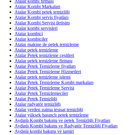
Atalar kombi firması
Atalar Kombi Markaları
Atalar Kombi petek temizliği
Atalar Kombi servis fiyatları
Atalar Kombi Servisi iletişim
Atalar kombi servisleri
Atalar kombici
Atalar kombiciler
Atalar makine ile petek temizleme
Atalar petek temizleme
Atalar Petek temizleme çeşitleri
Atalar petek temizleme firması
Atalar Petek Temizleme fiyatları
Atalar Petek Temizleme Hizmetleri
Atalar petek temizleme işlemi
Atalar Petek Temizleme Kombi markaları
Atalar Petek Temizleme Servisi
Atalar Petek Temizlemeciler
Atalar Petek Temizliği
Atalar radyatör temizliği
Atalar yerden ısıtma tesisat temizliği
Atalar yüksek basınçlı petek temizleme
Aydınlı Kombi bakımı ve petek Temizliği Fiyatları
Aydınlı Kombi bakımı ve Radyatör Temizliği Fiyatları
Aydınlı kombi bakımı ve tamiri