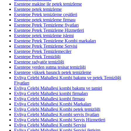
Esentepe makine ile petek temizleme
Esentepe petek temizleme
Esentepe Petek temizleme çeşitleri
Esentepe petek temizleme firması
Esentepe Petek Temizleme fiyatları
Esentepe Petek Temizleme Hizmetleri
Esentepe petek temizleme işlemi
Esentepe Petek Temizleme Kombi markaları
Esentepe Petek Temizleme Servisi
Esentepe Petek Temizlemeciler
Esentepe Petek Temizliği
Esentepe radyatör temizliği
Esentepe yerden ısıtma tesisat temizliği
Esentepe yüksek basınçlı petek temizleme
Evliya Çelebi Mahallesi Kombi bakımı ve petek Temizliği
Fiyatları
Evliya Çelebi Mahallesi kombi bakımı ve tamiri
Evliya Çelebi Mahallesi kombi firmaları
Evliya Çelebi Mahallesi kombi firması
Evliya Çelebi Mahallesi Kombi Markaları
Evliya Çelebi Mahallesi Kombi petek temizliği
Evliya Çelebi Mahallesi Kombi servis fiyatları
Evliya Çelebi Mahallesi Kombi Servis Hizmetleri
Evliya Çelebi Mahallesi Kombi Servisi
Evliya Çelebi Mahallesi Kombi Servisi iletişim