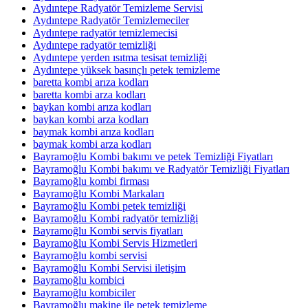
Aydıntepe Radyatör Temizleme Servisi
Aydıntepe Radyatör Temizlemeciler
Aydıntepe radyatör temizlemecisi
Aydıntepe radyatör temizliği
Aydıntepe yerden ısıtma tesisat temizliği
Aydıntepe yüksek basınçlı petek temizleme
baretta kombi arıza kodları
baretta kombi arza kodları
baykan kombi arıza kodları
baykan kombi arza kodları
baymak kombi arıza kodları
baymak kombi arza kodları
Bayramoğlu Kombi bakımı ve petek Temizliği Fiyatları
Bayramoğlu Kombi bakımı ve Radyatör Temizliği Fiyatları
Bayramoğlu kombi firması
Bayramoğlu Kombi Markaları
Bayramoğlu Kombi petek temizliği
Bayramoğlu Kombi radyatör temizliği
Bayramoğlu Kombi servis fiyatları
Bayramoğlu Kombi Servis Hizmetleri
Bayramoğlu kombi servisi
Bayramoğlu Kombi Servisi iletişim
Bayramoğlu kombici
Bayramoğlu kombiciler
Bayramoğlu makine ile petek temizleme