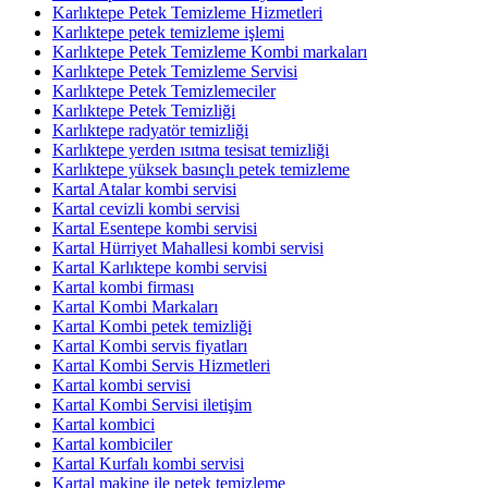
Karlıktepe Petek Temizleme Hizmetleri
Karlıktepe petek temizleme işlemi
Karlıktepe Petek Temizleme Kombi markaları
Karlıktepe Petek Temizleme Servisi
Karlıktepe Petek Temizlemeciler
Karlıktepe Petek Temizliği
Karlıktepe radyatör temizliği
Karlıktepe yerden ısıtma tesisat temizliği
Karlıktepe yüksek basınçlı petek temizleme
Kartal Atalar kombi servisi
Kartal cevizli kombi servisi
Kartal Esentepe kombi servisi
Kartal Hürriyet Mahallesi kombi servisi
Kartal Karlıktepe kombi servisi
Kartal kombi firması
Kartal Kombi Markaları
Kartal Kombi petek temizliği
Kartal Kombi servis fiyatları
Kartal Kombi Servis Hizmetleri
Kartal kombi servisi
Kartal Kombi Servisi iletişim
Kartal kombici
Kartal kombiciler
Kartal Kurfalı kombi servisi
Kartal makine ile petek temizleme