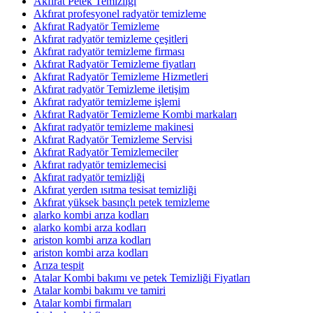
Akfırat Petek Temizliği
Akfırat profesyonel radyatör temizleme
Akfırat Radyatör Temizleme
Akfırat radyatör temizleme çeşitleri
Akfırat radyatör temizleme firması
Akfırat Radyatör Temizleme fiyatları
Akfırat Radyatör Temizleme Hizmetleri
Akfırat radyatör Temizleme iletişim
Akfırat radyatör temizleme işlemi
Akfırat Radyatör Temizleme Kombi markaları
Akfırat radyatör temizleme makinesi
Akfırat Radyatör Temizleme Servisi
Akfırat Radyatör Temizlemeciler
Akfırat radyatör temizlemecisi
Akfırat radyatör temizliği
Akfırat yerden ısıtma tesisat temizliği
Akfırat yüksek basınçlı petek temizleme
alarko kombi arıza kodları
alarko kombi arza kodları
ariston kombi arıza kodları
ariston kombi arza kodları
Arıza tespit
Atalar Kombi bakımı ve petek Temizliği Fiyatları
Atalar kombi bakımı ve tamiri
Atalar kombi firmaları