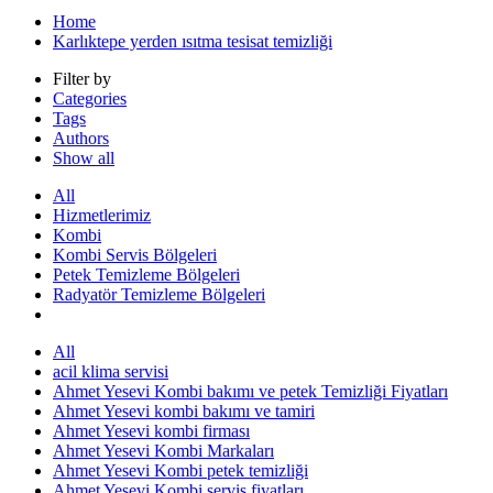
Home
Karlıktepe yerden ısıtma tesisat temizliği
Filter by
Categories
Tags
Authors
Show all
All
Hizmetlerimiz
Kombi
Kombi Servis Bölgeleri
Petek Temizleme Bölgeleri
Radyatör Temizleme Bölgeleri
All
acil klima servisi
Ahmet Yesevi Kombi bakımı ve petek Temizliği Fiyatları
Ahmet Yesevi kombi bakımı ve tamiri
Ahmet Yesevi kombi firması
Ahmet Yesevi Kombi Markaları
Ahmet Yesevi Kombi petek temizliği
Ahmet Yesevi Kombi servis fiyatları