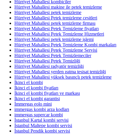
Hürriyet Mahallesi kombiciler
Hürriyet Mahallesi makine ile petek temizleme
Hürriyet Mahallesi petek temizleme
Hürriyet Mahallesi Petek temizleme çeşitleri
Hürriyet Mahallesi petek temizleme firması
Hürriyet Mahallesi Petek Temizleme fiyatları
Hürriyet Mahallesi Petek Temizleme Hizmetleri
Hürriyet Mahallesi petek temizleme işlemi
Hürriyet Mahallesi Petek Temizleme Kombi markaları
Hürriyet Mahallesi Petek Temizleme Servisi
Hürriyet Mahallesi Petek Temizlemeciler
Hürriyet Mahallesi Petek Temizliği
Hürriyet Mahallesi radyatör temizliği
Hürriyet Mahallesi yerden ısıtma tesisat temizliği
Hürriyet Mahallesi yüksek basınçlı petek temizleme
İkinci el kombi
İkinci el kombi fiyatları
İkinci el kombi fiyatları ve markası
İkinci el kombi garantisi
İmmergas eolo mini
immergas kombi arza kodları
immergas supercar kombi
İstanbul Kartal kombi servisi
İstanbul Maltepe kombi servisi
İstanbul Pendik kombi servisi