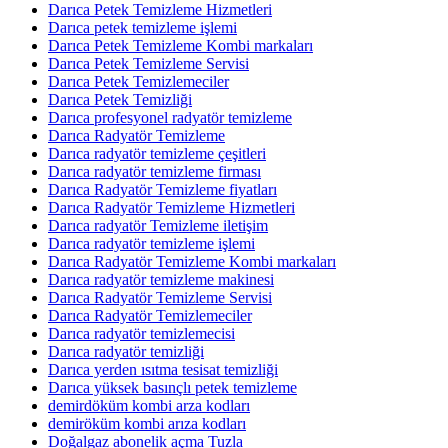
Darıca Petek Temizleme Hizmetleri
Darıca petek temizleme işlemi
Darıca Petek Temizleme Kombi markaları
Darıca Petek Temizleme Servisi
Darıca Petek Temizlemeciler
Darıca Petek Temizliği
Darıca profesyonel radyatör temizleme
Darıca Radyatör Temizleme
Darıca radyatör temizleme çeşitleri
Darıca radyatör temizleme firması
Darıca Radyatör Temizleme fiyatları
Darıca Radyatör Temizleme Hizmetleri
Darıca radyatör Temizleme iletişim
Darıca radyatör temizleme işlemi
Darıca Radyatör Temizleme Kombi markaları
Darıca radyatör temizleme makinesi
Darıca Radyatör Temizleme Servisi
Darıca Radyatör Temizlemeciler
Darıca radyatör temizlemecisi
Darıca radyatör temizliği
Darıca yerden ısıtma tesisat temizliği
Darıca yüksek basınçlı petek temizleme
demirdöküm kombi arza kodları
demiröküm kombi arıza kodları
Doğalgaz abonelik açma Tuzla