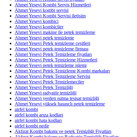
Ahmet Yesevi Kombi Servis Hizmetleri
Ahmet Yesevi kombi servisi
Ahmet Yesevi Kombi Servisi iletişim
Ahmet Yesevi kombici
Ahmet Yesevi kombiciler
Ahmet Yesevi makine ile petek temizleme
Ahmet Yesevi petek temizleme
Ahmet Yesevi Petek temizleme çeşitleri
Ahmet Yesevi petek temizleme firması
Ahmet Yesevi Petek Temizleme fiyatları
Ahmet Yesevi Petek Temizleme Hizmetleri
Ahmet Yesevi petek temizleme işlemi
Ahmet Yesevi Petek Temizleme Kombi markaları
Ahmet Yesevi Petek Temizleme Servisi
Ahmet Yesevi Petek Temizlemeciler
Ahmet Yesevi Petek Temizliği
Ahmet Yesevi radyatör temizliği
Ahmet Yesevi yerden ısıtma tesisat temizliği
Ahmet Yesevi yüksek basınçlı petek temizleme
airfel kombi
airfel kombi arıza kodları
airfel kombi hata kodları
airfel kombi nedir
Akfırat Kombi bakımı ve petek Temizliği Fiyatları
Akfırat Kombi bakımı ve Radyatör Temizliği Fiyatları