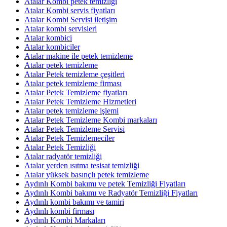
Atalar Kombi petek temizliği
Atalar Kombi servis fiyatları
Atalar Kombi Servisi iletişim
Atalar kombi servisleri
Atalar kombici
Atalar kombiciler
Atalar makine ile petek temizleme
Atalar petek temizleme
Atalar Petek temizleme çeşitleri
Atalar petek temizleme firması
Atalar Petek Temizleme fiyatları
Atalar Petek Temizleme Hizmetleri
Atalar petek temizleme işlemi
Atalar Petek Temizleme Kombi markaları
Atalar Petek Temizleme Servisi
Atalar Petek Temizlemeciler
Atalar Petek Temizliği
Atalar radyatör temizliği
Atalar yerden ısıtma tesisat temizliği
Atalar yüksek basınçlı petek temizleme
Aydınlı Kombi bakımı ve petek Temizliği Fiyatları
Aydınlı Kombi bakımı ve Radyatör Temizliği Fiyatları
Aydınlı kombi bakımı ve tamiri
Aydınlı kombi firması
Aydınlı Kombi Markaları