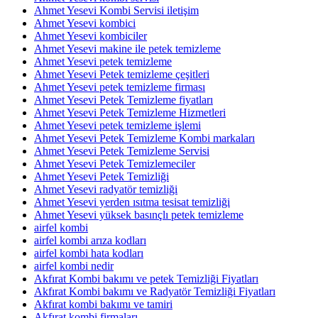
Ahmet Yesevi Kombi Servisi iletişim
Ahmet Yesevi kombici
Ahmet Yesevi kombiciler
Ahmet Yesevi makine ile petek temizleme
Ahmet Yesevi petek temizleme
Ahmet Yesevi Petek temizleme çeşitleri
Ahmet Yesevi petek temizleme firması
Ahmet Yesevi Petek Temizleme fiyatları
Ahmet Yesevi Petek Temizleme Hizmetleri
Ahmet Yesevi petek temizleme işlemi
Ahmet Yesevi Petek Temizleme Kombi markaları
Ahmet Yesevi Petek Temizleme Servisi
Ahmet Yesevi Petek Temizlemeciler
Ahmet Yesevi Petek Temizliği
Ahmet Yesevi radyatör temizliği
Ahmet Yesevi yerden ısıtma tesisat temizliği
Ahmet Yesevi yüksek basınçlı petek temizleme
airfel kombi
airfel kombi arıza kodları
airfel kombi hata kodları
airfel kombi nedir
Akfırat Kombi bakımı ve petek Temizliği Fiyatları
Akfırat Kombi bakımı ve Radyatör Temizliği Fiyatları
Akfırat kombi bakımı ve tamiri
Akfırat kombi firmaları