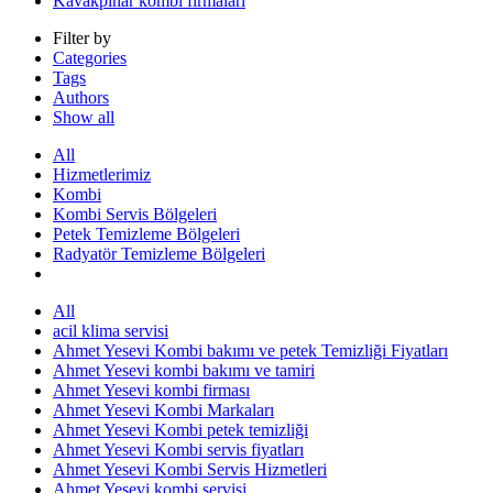
Kavakpınar kombi firmaları
Filter by
Categories
Tags
Authors
Show all
All
Hizmetlerimiz
Kombi
Kombi Servis Bölgeleri
Petek Temizleme Bölgeleri
Radyatör Temizleme Bölgeleri
All
acil klima servisi
Ahmet Yesevi Kombi bakımı ve petek Temizliği Fiyatları
Ahmet Yesevi kombi bakımı ve tamiri
Ahmet Yesevi kombi firması
Ahmet Yesevi Kombi Markaları
Ahmet Yesevi Kombi petek temizliği
Ahmet Yesevi Kombi servis fiyatları
Ahmet Yesevi Kombi Servis Hizmetleri
Ahmet Yesevi kombi servisi