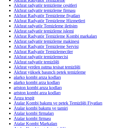
Akfırat Radyatör Temizleme
Akfırat radyatör temizleme çeşitleri
Akfırat radyatör temizleme firması
Akfırat Radyatör Temizleme fiyatları
Akfırat Radyatör Temizleme Hizmetleri
Akfırat radyatör Temizleme iletişim
Akfırat radyatör temizleme işlemi
Akfırat Radyatör Temizleme Kombi markaları
Akfırat radyatör temizleme makinesi
Akfırat Radyatör Temizleme Servisi
Akfırat Radyatör Temizlemeciler
Akfırat radyatör temizlemecisi
Akfırat radyatör temizliği
Akfırat yerden ısıtma tesisat temizliği
Akfırat yüksek basınçlı petek temizleme
alarko kombi arıza kodları
alarko kombi arza kodları
ariston kombi arıza kodları
ariston kombi arza kodları
Arıza tespit
Atalar Kombi bakımı ve petek Temizliği Fiyatları
Atalar kombi bakımı ve tamiri
Atalar kombi firmaları
Atalar kombi firması
Atalar Kombi Markaları